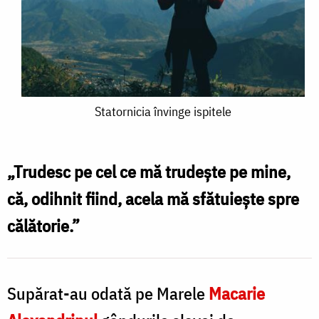
Statornicia
Statornicia învinge ispitele
învinge
ispitele
„Trudesc pe cel ce mă trudește pe mine,
că, odihnit fiind, acela mă sfătuiește spre
călătorie.”
Supărat-au odată pe Marele
Macarie