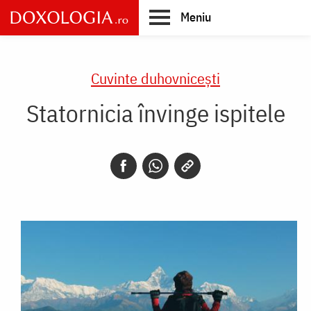
Skip
Meniu
to
main
Main
content
navigation
Cuvinte duhovnicești
Statornicia învinge ispitele