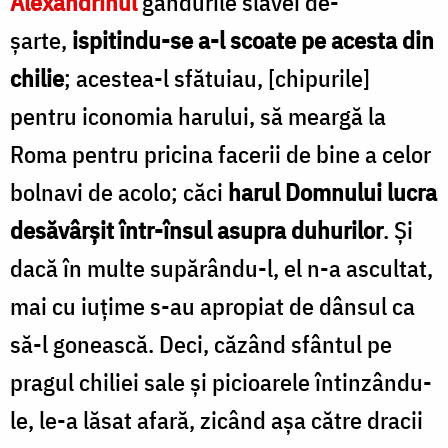
Alexandrinul
gândurile slavei de­
șarte,
ispitindu-se a-l scoate pe acesta din
chilie
; acestea-l sfătuiau, [chipurile]
pentru iconomia harului, să meargă la
Roma pen­tru pricina facerii de bine a celor
bolnavi de acolo; căci
harul Domnului lucra
desăvârșit într-însul asupra duhurilor
. Și
dacă în mul­te supărându-l, el n-a ascultat,
mai cu iuțime s-au apropiat de dânsul ca
să-l gonească. Deci, căzând sfântul pe
pragul chiliei sale și picioarele întinzându-
le, le-a lăsat afară, zicând așa către dracii