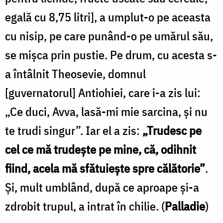
egală cu 8,75 litri], a umplut-o pe aceasta
cu nisip, pe care punând-o pe umărul său,
se mișca prin pus­tie. Pe drum, cu acesta s-
a întâlnit Theosevie, domnul
[guvernatorul] Antiohiei, care i-a zis lui:
„Ce duci, Avva, lasă-mi mie sarcina, și nu
te trudi singur”. Iar el a zis:
„Trudesc pe
cel ce mă trudește pe mine, că, odihnit
fiind, acela mă sfătuiește spre călătorie”
.
Și, mult umblând, după ce aproape și-a
zdrobit trupul, a intrat în chilie. (
Palladie
)