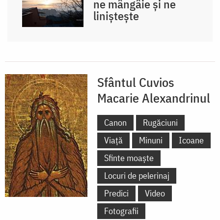
ne mângâie și ne
liniștește
Sfântul Cuvios
Macarie Alexandrinul
Canon
Rugăciuni
Viață
Minuni
Icoane
Sfinte moaște
Locuri de pelerinaj
Predici
Video
Fotografii