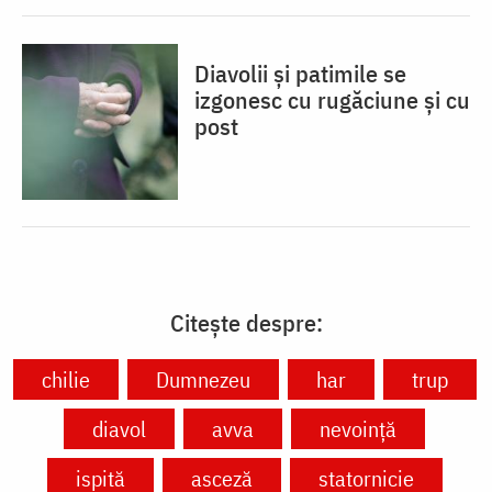
Diavolii și patimile se
izgonesc cu rugăciune și cu
post
Citește despre:
chilie
Dumnezeu
har
trup
diavol
avva
nevoință
ispită
asceză
statornicie