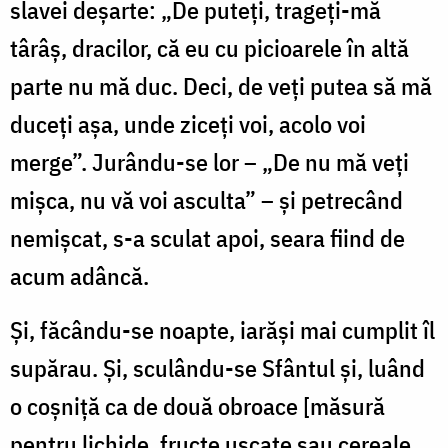
slavei deșarte: „De puteți, trageți-mă
târâș, dracilor, că eu cu picioarele în altă
parte nu mă duc. Deci, de veți putea să mă
duceți așa, unde ziceți voi, acolo voi
merge”. Jurându-se lor – „De nu mă veți
mișca, nu vă voi asculta” – și petrecând
nemișcat, s-a sculat apoi, seara fiind de
acum adâncă.
Și, făcându-se noapte, iarăși mai cumplit îl
supărau. Și, sculându-se Sfântul și, luând
o coșniță ca de două obroace [măsură
pentru lichide, fructe uscate sau cereale,