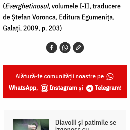
(
Everghetinosul
, volumele I-II, traducere
de Ștefan Voronca, Editura Egumenița,
Galați, 2009, p. 203)
Alătură-te comunității noastre pe
WhatsApp
,
Instagram
și
Telegram
!
Diavolii și patimile se
izgonesc cu