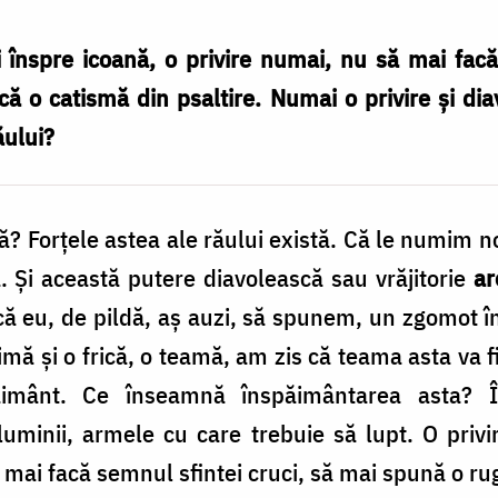
i înspre icoană, o privire numai, nu să mai facă
ă o catismă din psaltire. Numai o privire și di
ăului?
Forțele astea ale răului există. Că le numim noi 
. Și această putere diavolească sau vrăjitorie
ar
că eu, de pildă, aș auzi, să spunem, un zgomot î
mă și o frică, o teamă, am zis că teama asta va f
imânt. Ce înseamnă înspăimântarea asta?
minii, armele cu care trebuie să lupt. O privi
ă mai facă semnul sfintei cruci, să mai spună o ru