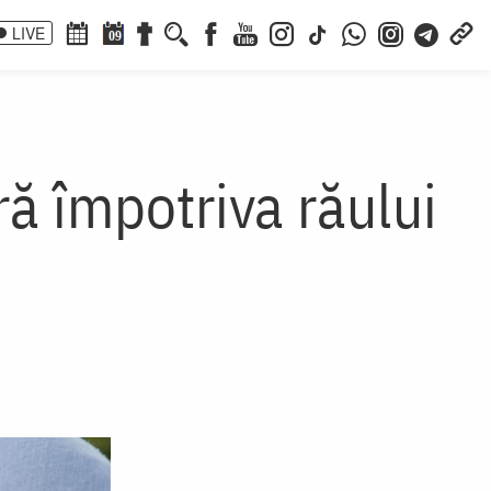
LIVE
09
 împotriva răului