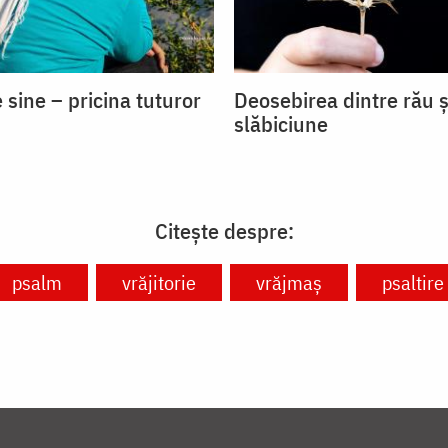
 sine – pricina tuturor
Deosebirea dintre rău ș
slăbiciune
Citește despre:
psalm
vrăjitorie
vrăjmaș
psaltire