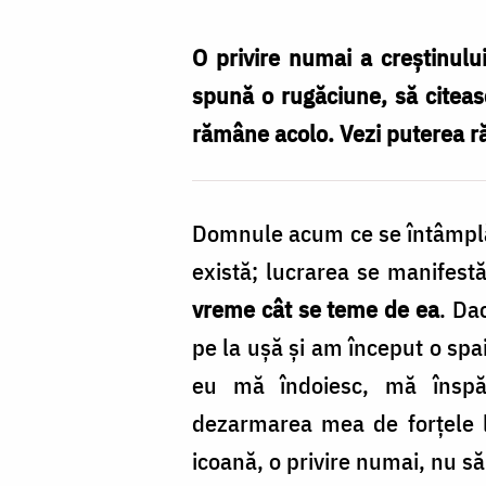
Nechifor
O privire numai a creștinulu
spună o rugăciune, să citeasc
rămâne acolo. Vezi puterea r
Domnule acum ce se întâmplă? 
există; lucrarea se manifestă
vreme cât se teme de ea
. Da
pe la ușă și am început o spai
eu mă îndoiesc, mă înspă
dezarmarea mea de forțele lu
icoană, o privire numai, nu s