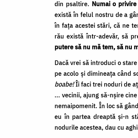
din psaltire.
Numai o privire
există în felul nostru de a g
în fața acestei stări, că ne
rău există într-adevăr, să p
putere să nu mă tem, să nu m
Dacă vrei să introduci o stare 
pe acolo și dimineața când s
boabe!
Îi faci trei noduri de a
... vecinii, ajung să-nșire ci
nemaipomenit. În loc să gânde
eu în partea dreaptă și-n s
nodurile acestea, dau cu agh