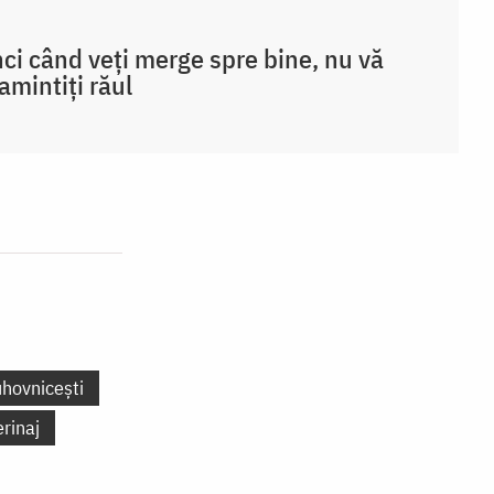
ci când veți merge spre bine, nu vă
amintiți răul
uhovnicești
erinaj