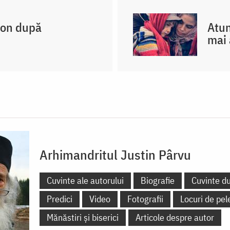
non după
Atun
mai 
Arhimandritul Justin Pârvu
Cuvinte ale autorului
Biografie
Cuvinte d
Predici
Video
Fotografii
Locuri de pel
Mănăstiri și biserici
Articole despre autor