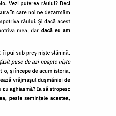
lo. Vezi puterea răului? Deci
măsura în care noi ne dezarmăm
potriva răului. Și dacă acest
mpotriva mea, dar
dacă eu am
: îi pui sub preș niște slănină,
găsit puse de azi noapte niște
nat-o, și începe de acum istoria,
ășunează vrăjmașul dușmăniei de
eu cu aghiasmă? Ia să stropesc
ea, peste semințele acestea,