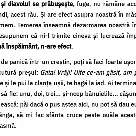
 și diavolul se prăbușește
, fuge, nu rămâne aco
ândi, acest rău. Și are efect asupra noastră în 
 temem. Temerea înseamnă dezarmarea noastră îm
resupunem că ni-l trimite cineva și lucrează î
ă înspăimânt, n-are efect
.
de panică într-un creștin, poți să faci foarte ușor
cutură preșul:
Gata! Vrăji! Uite ce-am găsit, am 
țe și le pui la clanța ușii, te bagă la iad. Ai termi
ne să fie: unu, doi, trei... și-ncep bănuielile... c
ască: păi dacă o pus astea aici, nu pot să dau 
tânga, să-mi fac sfânta cruce peste ouăle acest
iasmă.