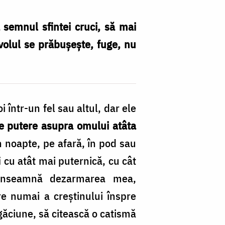
 semnul sfintei cruci, să mai
avolul se prăbușește, fuge, nu
într-un fel sau altul, dar ele
e putere asupra omului atâta
n noapte, pe afară, în pod sau
i cu atât mai puternică, cu cât
 Înseamnă dezarmarea mea,
re numai a creștinului înspre
găciune, să citească o catismă