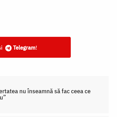
și
Telegram
!
ertatea nu înseamnă să fac ceea ce
au”