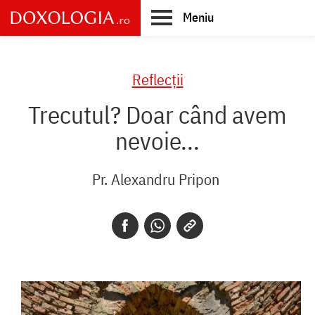
Skip
Meniu
to
main
Main
content
navigation
Reflecții
Trecutul? Doar când avem
nevoie...
Pr. Alexandru Pripon