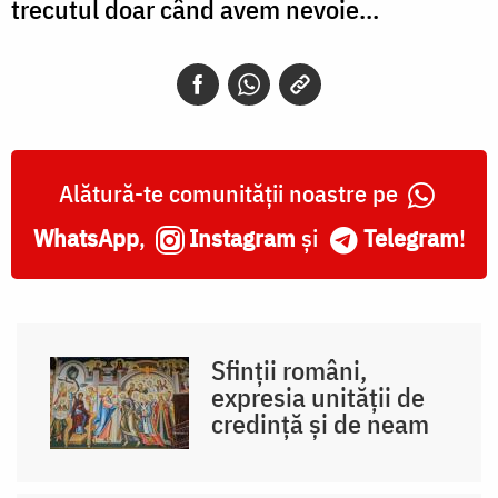
trecutul doar când avem nevoie...
Alătură-te comunității noastre pe
WhatsApp
,
Instagram
și
Telegram
!
Sfinții români,
expresia unității de
credință și de neam