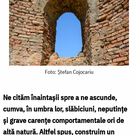
Foto:
Foto: Ștefan Cojocariu
Ștefan
Cojocariu
Ne cităm înaintașii spre a ne ascunde,
cumva, în umbra lor, slăbiciuni, neputințe
și grave carențe comportamentale ori de
altă natură. Altfel spus, construim un