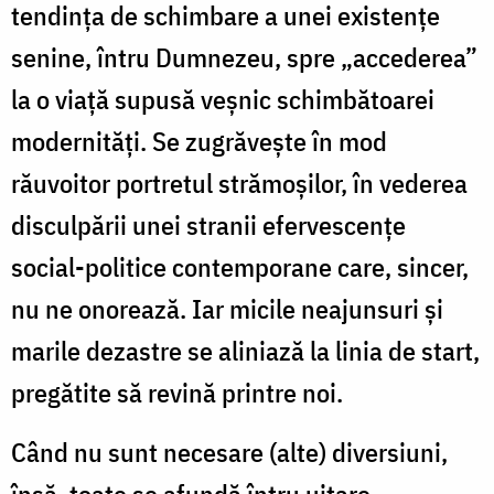
tendința de schimbare a unei existențe
senine, întru Dumnezeu, spre „accederea”
la o viață supusă veșnic schimbătoarei
modernități. Se zugrăvește în mod
răuvoitor portretul strămoșilor, în vederea
disculpării unei stranii efervescențe
social-politice contemporane care, sincer,
nu ne onorează. Iar micile neajunsuri și
marile dezastre se aliniază la linia de start,
pregătite să revină printre noi.
Când nu sunt necesare (alte) diversiuni,
însă, toate se afundă întru uitare,