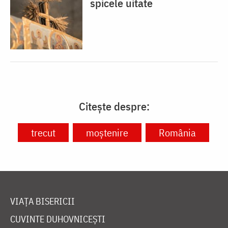
spicele uitate
Citește despre:
trecut
moștenire
România
VIAȚA BISERICII
CUVINTE DUHOVNICEȘTI