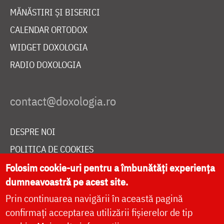
MĂNĂSTIRI ȘI BISERICI
CALENDAR ORTODOX
WIDGET DOXOLOGIA
RADIO DOXOLOGIA
DESPRE NOI
POLITICA DE COOKIES
DONEAZĂ ONLINE PENTRU CATEDRALA NAȚIONALĂ
Folosim cookie-uri pentru a îmbunătăți experiența
dumneavoastră pe acest site.
Prin continuarea navigării în această pagină
LIVE
confirmați acceptarea utilizării fișierelor de tip