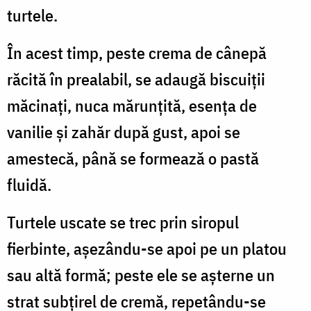
turtele.
În acest timp, peste crema de cânepă
răcită în prealabil, se adaugă biscuiții
măcinați, nuca mărunțită, esența de
vanilie și zahăr după gust, apoi se
amestecă, până se formează o pastă
fluidă.
Turtele uscate se trec prin siropul
fierbinte, așezându-se apoi pe un platou
sau altă formă; peste ele se așterne un
strat subțirel de cremă, repetându-se