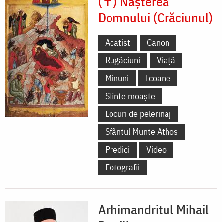
(✝) Nașterea
Domnului (Crăciunul)
Acatist
Canon
Rugăciuni
Viață
Minuni
Icoane
Sfinte moaște
Locuri de pelerinaj
Sfântul Munte Athos
Predici
Video
Fotografii
Arhimandritul Mihail