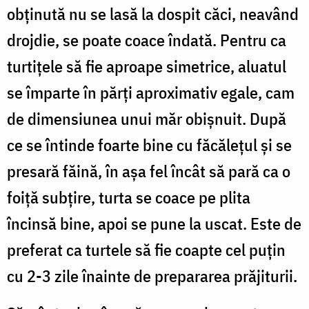
obținută nu se lasă la dospit căci, neavând
drojdie, se poate coace îndată. Pentru ca
turtițele să fie aproape simetrice, aluatul
se împarte în părți aproximativ egale, cam
de dimensiunea unui măr obișnuit. După
ce se întinde foarte bine cu făcălețul și se
presară făină, în așa fel încât să pară ca o
foiță subțire, turta se coace pe plita
încinsă bine, apoi se pune la uscat. Este de
preferat ca turtele să fie coapte cel puțin
cu 2-3 zile înainte de prepararea prăjiturii.