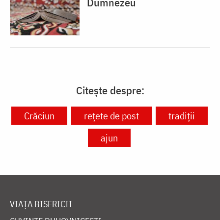
Dumnezeu
Citește despre:
Crăciun
rețete de post
tradiții
ajun
VIAȚA BISERICII