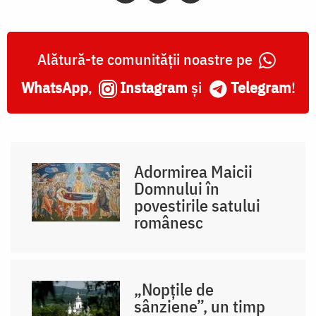
Alătură-te comunității noastre pe
WhatsApp
,
Instagram
și
Telegram
!
Adormirea Maicii
Domnului în
povestirile satului
românesc
„Nopțile de
sânziene”, un timp