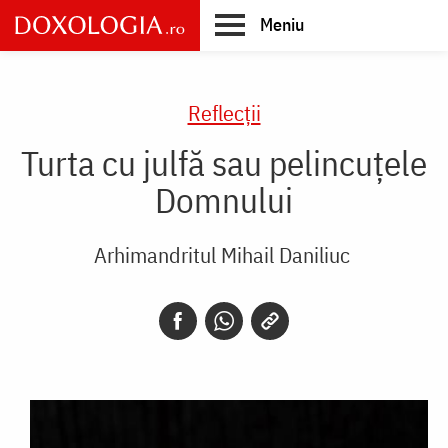
Skip
Meniu
to
main
Main
content
navigation
Reflecții
Turta cu julfă sau pelincuțele
Domnului
Arhimandritul Mihail Daniliuc