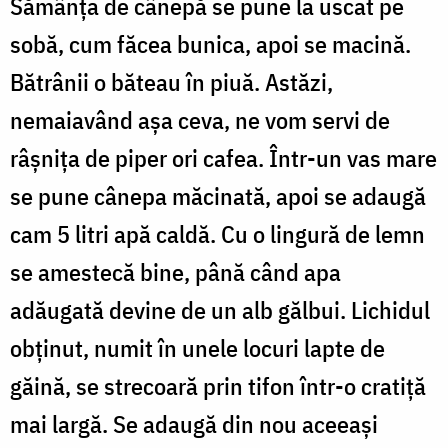
Sămânța de cânepă se pune la uscat pe
sobă, cum făcea bunica, apoi se macină.
Bătrânii o băteau în piuă. Astăzi,
nemaiavând așa ceva, ne vom servi de
râșniţa de piper ori cafea. Într-un vas mare
se pune cânepa măcinată, apoi se adaugă
cam 5 litri apă caldă. Cu o lingură de lemn
se amestecă bine, până când apa
adăugată devine de un alb gălbui. Lichidul
obținut, numit în unele locuri lapte de
găină, se strecoară prin tifon într-o cratiță
mai largă. Se adaugă din nou aceeași