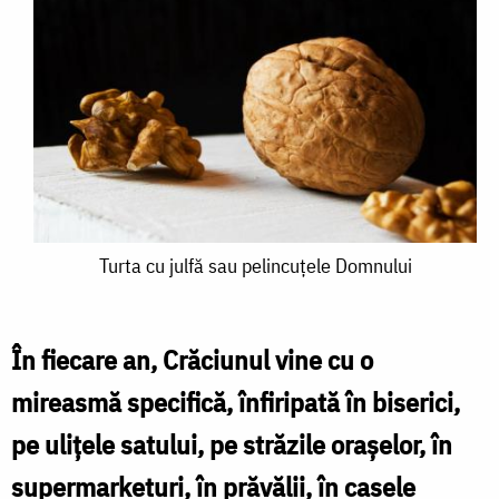
Turta
Turta cu julfă sau pelincuțele Domnului
cu
julfă
În fiecare an, Crăciunul vine cu o
sau
mireasmă specifică, înfiripată în biserici,
pelincuțele
pe ulițele satului, pe străzile orașelor, în
Domnului
supermarketuri, în prăvălii, în casele