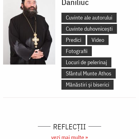
Daniliuc
Cuvinte ale autorului
Cuvinte duhovnicești
Predici
Video
Fotografii
Locuri de pelerinaj
Sfântul Munte Athos
Mănăstiri și biserici
REFLECȚII
vezi mai multe »