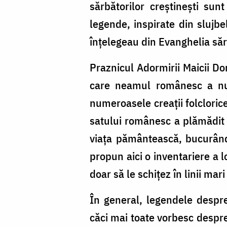
sărbătorilor creștinești sunt
legende, inspirate din slujbe
înțelegeau din Evanghelia sărb
Praznicul Adormirii Maicii Do
care neamul românesc a nut
numeroasele creații folcloric
satului românesc a plămădit 
viața pământească, bucurându-
propun aici o inventariere a lo
doar să le schițez în linii mari
În general, legendele despr
căci mai toate vorbesc despre 