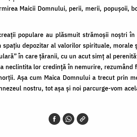
irea Maicii Domnului, perii, merii, popușoii, bos
ații populare au plăsmuit strămoșii noștri în 
spațiu depozitar al valorilor spirituale, morale ș
ră” în care țăranii, cu un acut simț al perenităț
a neclintita lor credință în nemurire, rezumând f
morţii
.
Așa cum Maica Domnului a trecut prin moa
umnezeul nostru, tot așa și noi parcurge-vom acel