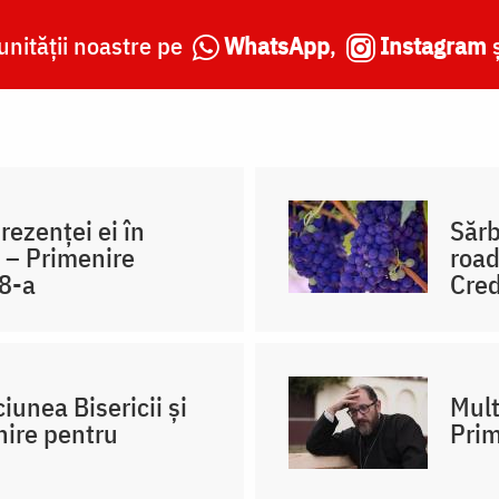
nității noastre pe
WhatsApp
,
Instagram
ezenței ei în
Sărb
 – Primenire
road
 8-a
Cred
unea Bisericii și
Mult
nire pentru
Prim