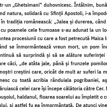
r-un „Ghetsimani” duhovnicesc. Întâlnim, bunăoa
d natura, solidară cu Sfinții Apostoli, i-a împo
e în tradiția românească: „Jalea și durerea, câ
i cu poamele cele frumoase s-au adunat la un loc
ntea procesiunii cu care a fost petrecută Maica lu
când se înmormântează vreun mort, un pom înc
ntinuă să surprindă și să se alăture suferinței
re căci, „de atâta jale, până și frunzele pomilo
oștri creștini care, oricât de mult ar suferi la 
inesc cu toată acribia rânduiala pogribaniei, a
ăruiască celei care își începe călătoria către Cer.
pușoiul, haldanul, floarea soarelui au împletit o
lui, și astfel fu ea înmormântată. De atunci vine