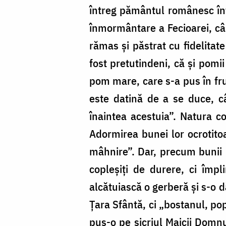
întreg pământul românesc înt
înmormântare a Fecioarei, cân
rămas și păstrat cu fidelitat
fost pretutindeni, că și pomi
pom mare, care s-a pus în fru
este datină de a se duce, 
înaintea acestuia”. Natura co
Adormirea bunei lor ocrotitoa
mâhnire”. Dar, precum bunii n
copleșiți de durere, ci împl
alcătuiască o gerberă și s-o d
Țara Sfântă, ci „bostanul, po
pus-o pe sicriul Maicii Domnu