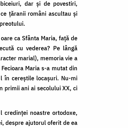
biceiuri, dar și de povestiri,
O
 ce țăranii români ascultau și
Ne
preotului.
 oare ca Sfânta Maria, față de
recută cu vederea? Pe lângă
aracter marial), memoria vie a
 Fecioara Maria s-a mutat din
l în cereștile locașuri. Nu-mi
n primii ani ai secolului XX, ci
 credinței noastre ortodoxe,
i, despre ajutorul oferit de ea