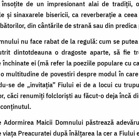
 însoțite de un impresionant alai de tradiții, o
le și sinaxarele bisericii, ca reverberație a ceea
ătorilor, din cântările de strană sau din predica 
mnului nu face rabat de la regulă: cum se putea
rit dintotdeauna o dragoste aparte, să fie t
e închinate ei (mă refer la poeziile populare cu c
o multitudine de povestiri despre modul în care
se de „invitația” Fiului ei de a locui cu trupu
r, căci renumiți folcloriști au făcut-o deja încă di
 conținutul.
e Adormirea Maicii Domnului păstrează adevărul
viața Preacuratei după înălțarea la cer a Fiului e