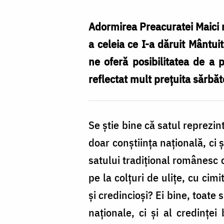
Domnului
în
Adormirea Preacuratei Maici n
povestirile
a celeia ce I-a dăruit Mântui
satului
ne oferă posibilitatea de a 
românesc
reflectat mult prețuita sărbăt
/
Foto:
Se ştie bine că satul reprezin
Ștefan
doar conștiința națională, ci
Cojocariu
satului tradițional românesc 
pe la colțuri de ulițe, cu cim
și credincioși? Ei bine, toate 
naționale, ci și al credințe