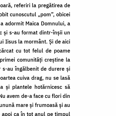
ră, referiri la pregătirea de
dobit cunoscutul „pom”, obicei
nd a adormit Maica Domnului, a
 și s-au format dintr-înșii un
i Iisus la mormânt. Și de aici
ărcat cu tot felul de poame
 primei comunități creștine la
r s-au îngălbenit de durere și
moartea cuiva drag, nu se lasă
șa și plantele hotărnicesc să
 Nu avem de-a face cu flori din
 cunună mare și frumoasă și au
 apoi ca în tot anul pe timpul