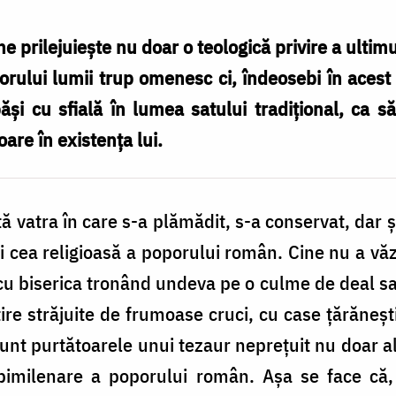
e prilejuiește nu doar o teologică privire a ultim
torului lumii trup omenesc ci, îndeosebi în aces
păși cu sfială în lumea satului tradițional, ca 
oare în existenţa lui.
tă vatra în care s-a plămădit, s-a conservat, dar
 și cea religioasă a poporului român. Cine nu a vă
cu biserica tronând undeva pe o culme de deal sau 
itire străjuite de frumoase cruci, cu case ţărăneşt
sunt purtătoarele unui tezaur neprețuit nu doar al 
i bimilenare a poporului român. Așa se face că,