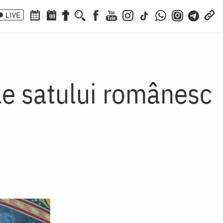
LIVE
08
le satului românesc