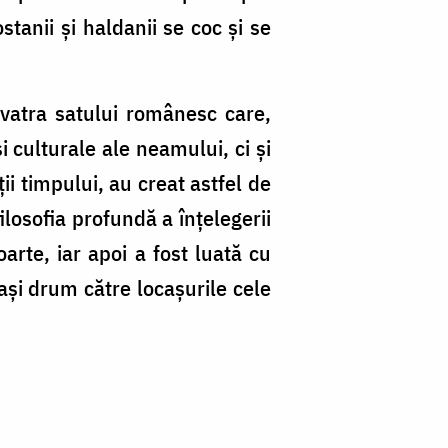
tanii și haldanii se coc și se
vatra satului românesc care,
i culturale ale neamului, ci și
ii timpului, au creat astfel de
ilosofia profundă a înţelegerii
rte, iar apoi a fost luată cu
ași drum către locașurile cele