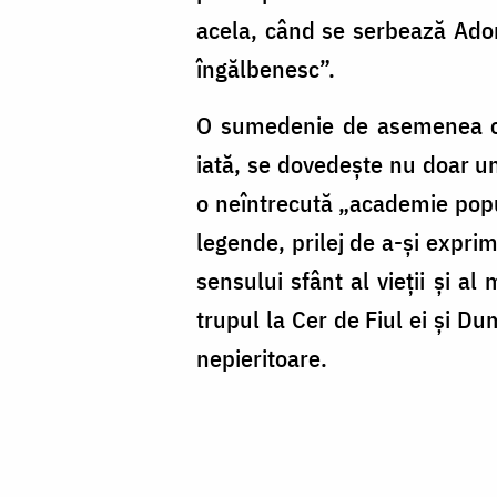
acela, când se serbează Adorm
îngălbenesc”.
O sumedenie de asemenea cre
iată, se dovedeşte nu doar un 
o neîntrecută „academie popula
legende, prilej de a-și exprim
sensului sfânt al vieţii și al 
trupul la Cer de Fiul ei și D
nepieritoare.