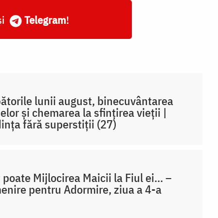
și
Telegram
!
ătorile lunii august, binecuvântarea
elor și chemarea la sfințirea vieții |
ința fără superstiții (27)
 poate Mijlocirea Maicii la Fiul ei... –
enire pentru Adormire, ziua a 4-a