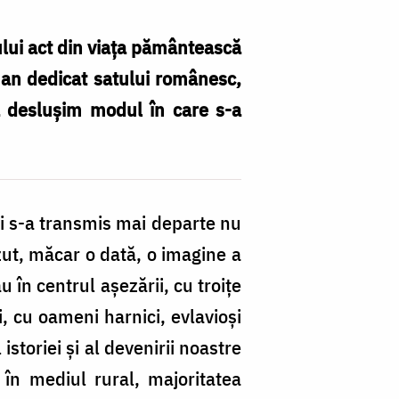
ului act din viața pământească
t an dedicat satului românesc,
să deslușim modul în care s-a
A
Ma
D
 și s-a transmis mai departe nu
în
zut, măcar o dată, o imagine a
po
în centrul așezării, cu troițe
sa
i, cu oameni harnici, evlavioși
r
istoriei și al devenirii noastre
/
 în mediul rural, majoritatea
Fo