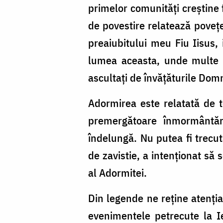
primelor comunități creștine 
de povestire relatează povețel
preaiubitului meu Fiu Iisus,
lumea aceasta, unde multe a
ascultați de învățăturile Domnu
Adormirea este relatată de 
premergătoare înmormântării
îndelungă. Nu putea fi trecut
de zavistie, a intenționat să
al Adormitei.
Din legende ne reține atenția 
evenimentele petrecute la I