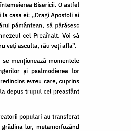
ntemeierea Bisericii. O astfel
 la casa ei: „Dragi Apostoli ai
ecărui pământean, să părăsesc
nezeul cel Preaînalt. Voi să
u veți asculta, rău veți afla”.
nt, se menționează momentele
ngerilor și psalmodierea lor
credincios evreu care, cuprins
fla depus trupul cel preasfânt
reatorii populari au transferat
n grădina lor, metamorfozând