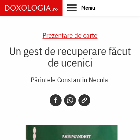
Skip
Meniu
to
main
Main
content
navigation
Prezentare de carte
Un gest de recuperare făcut
de ucenici
Părintele Constantin Necula