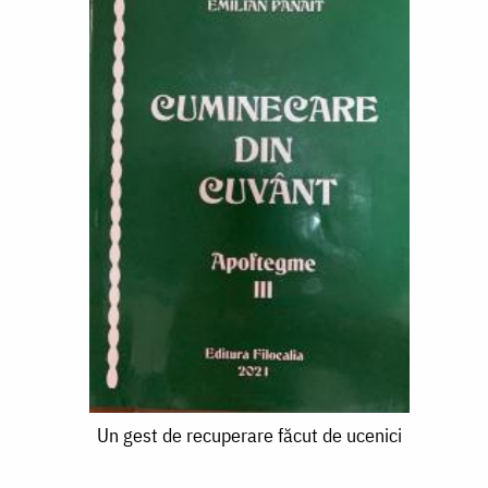
Un
Un gest de recuperare făcut de ucenici
gest