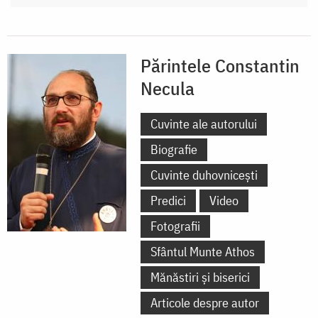
Părintele Constantin
Necula
Cuvinte ale autorului
Biografie
Cuvinte duhovnicești
Predici
Video
Fotografii
Sfântul Munte Athos
Mănăstiri și biserici
Articole despre autor