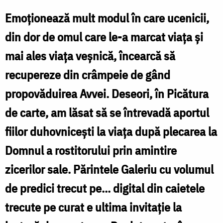
de
Emoționează mult modul în care ucenicii,
recuperare
din dor de omul care le-a marcat viața și
făcut
mai ales viața veșnică, încearcă să
de
recupereze din crâmpeie de gând
ucenici
propovăduirea Avvei. Deseori, în Picătura
de carte, am lăsat să se întrevadă aportul
fiilor duhovnicești la viața după plecarea la
Domnul a rostitorului prin amintire
zicerilor sale. Părintele Galeriu cu volumul
de predici trecut pe... digital din caietele
trecute pe curat e ultima invitație la