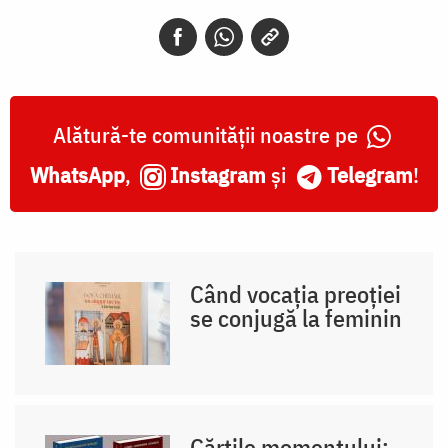
Alătură-te comunității noastre pe
WhatsApp
,
Instagram
și
Telegram
!
Când vocația preoției
se conjugă la feminin
Cărțile momentului: