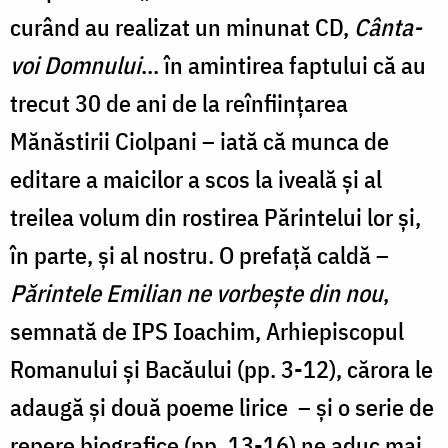
curând au realizat un minunat CD,
Cânta-
voi Domnului
... în amintirea faptului că au
trecut 30 de ani de la reînființarea
Mănăstirii Ciolpani – iată că munca de
editare a maicilor a scos la iveală și al
treilea volum din rostirea Părintelui lor și,
în parte, și al nostru. O prefață caldă –
Părintele Emilian ne vorbește din nou
,
semnată de IPS Ioachim, Arhiepiscopul
Romanului și Bacăului (pp. 3-12), cărora le
adaugă și două poeme lirice – și o serie de
repere biografice (pp. 13-16) ne aduc mai