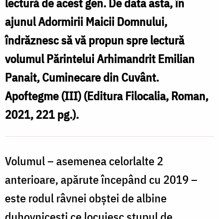
lectură de acest gen. De data asta, în
ajunul Adormirii Maicii Domnului,
îndrăznesc să vă propun spre lectură
volumul Părintelui Arhimandrit Emilian
Panait, Cuminecare din Cuvânt.
Apoftegme (III) (Editura Filocalia, Roman,
2021, 221 pg.).
Volumul – asemenea celorlalte 2
anterioare, apărute începând cu 2019 –
este rodul râvnei obștei de albine
duhovnicești ce locuiesc stupul de