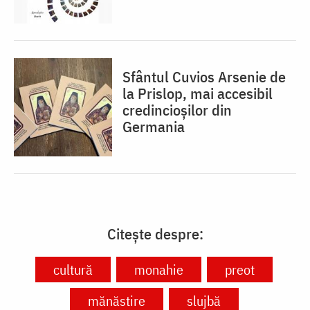
Sfântul Cuvios Arsenie de
la Prislop, mai accesibil
credincioșilor din
Germania
Citește despre:
cultură
monahie
preot
mănăstire
slujbă