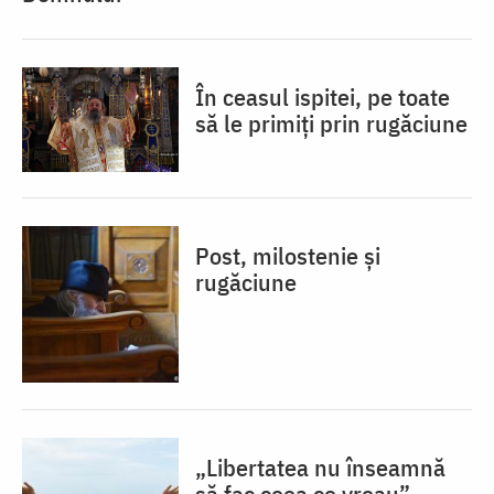
În ceasul ispitei, pe toate
să le primiți prin rugăciune
Post, milostenie și
rugăciune
„Libertatea nu înseamnă
să fac ceea ce vreau”