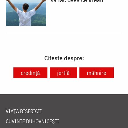
Citește despre:
credință
jertfă
mâhnire
VIAȚA BISERICII
CUVINTE DUHOVNICEȘTI