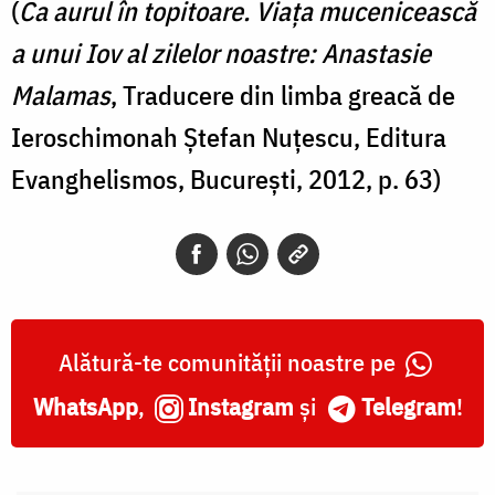
(
Ca aurul în topitoare. Viața mucenicească
a unui Iov al zilelor noastre: Anastasie
Malamas
, Traducere din limba greacă de
Ieroschimonah Ștefan Nuțescu, Editura
Evanghelismos, București, 2012, p. 63)
Alătură-te comunității noastre pe
WhatsApp
,
Instagram
și
Telegram
!