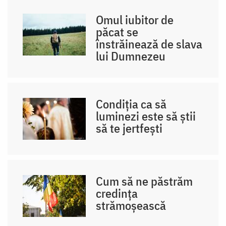
Omul iubitor de
păcat se
înstrăinează de slava
lui Dumnezeu
Condiția ca să
luminezi este să știi
să te jertfești
Cum să ne păstrăm
credința
strămoșească