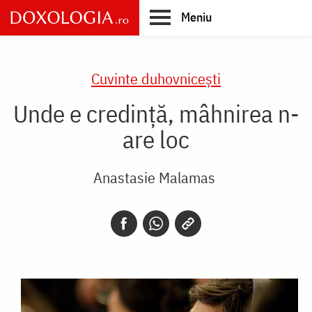
Skip
Meniu
to
main
Main
content
navigation
Cuvinte duhovnicești
Unde e credință, mâhnirea n-
are loc
Anastasie Malamas