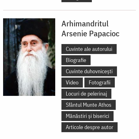
Arhimandritul
Arsenie Papacioc
Cuvinte ale autorului
Biografie
Cuvinte duhovnicești
Video
Fotografii
Locuri de pelerinaj
Sfântul Munte Athos
Mănăstiri și biserici
Articole despre autor