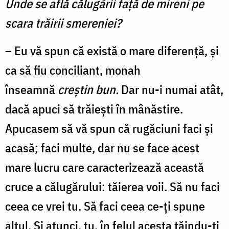
Unde se află călugãrii față de mireni pe
scara trăirii smereniei?
– Eu vă spun că există o mare diferență, și
ca să fiu conciliant, monah
înseamnă
creștin bun.
Dar nu-i numai atât,
dacă apuci să trăiești în mânăstire.
Apucasem să vă spun că rugăciuni faci și
acasă; faci multe, dar nu se face acest
mare lucru care caracterizează această
cruce a călugărului: tăierea voii. Să nu faci
ceea ce vrei tu. Să faci ceea ce-ți spune
altul. Și atunci, tu, în felul acesta tăindu-ți