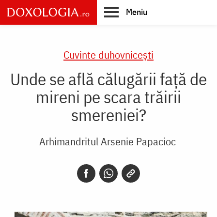
Skip
Meniu
to
main
Main
content
navigation
Cuvinte duhovnicești
Unde se află călugării față de
mireni pe scara trăirii
smereniei?
Arhimandritul Arsenie Papacioc