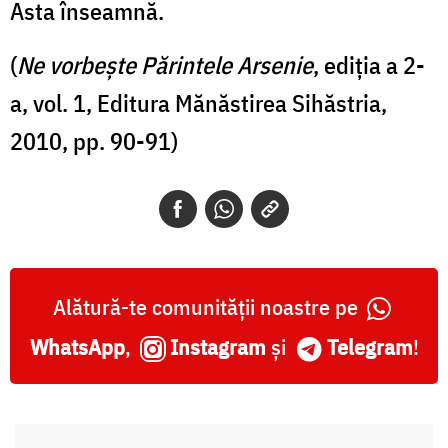
Asta înseamnă.
(
Ne vorbește Părintele Arsenie
, ediția a 2-
a, vol. 1, Editura Mănăstirea Sihăstria,
2010, pp. 90-91)
Alătură-te comunității noastre pe
WhatsApp
,
Instagram
și
Telegram
!