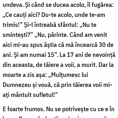
undeva. Și când se ducea acolo, îl fugărea:
„Ce cauți aici? Du-te acolo, unde te-am
trimis!” Și-l întreabă sfântul: „Nu te
smintești?” „Nu, părinte. Când am venit
aici mi-au spus ăștia că mă încearcă 30 de
ani. Și am numai 15”. La 17 ani de nevoință
din aceasta, de tăiere a voii, a murit. Dar la
moarte a zis așa: „Mulțumesc lui
Dumnezeu și vouă, că prin tăierea voii mi-
ați mântuit sufletul!”
E foarte frumos. Nu se potrivește cu ce e în