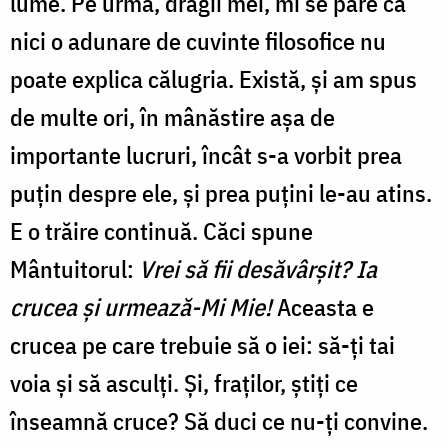
lume. Pe urmă, dragii mei, mi se pare că
nici o adunare de cuvinte filosofice nu
poate explica călugria. Există, și am spus
de multe ori, în mânăstire așa de
importante lucruri, încât s-a vorbit prea
puțin despre ele, și prea puțini le-au atins.
E o trăire continuă. Căci spune
Mântuitorul:
Vrei să fii desăvârșit? Ia
crucea și urmează-Mi Mie!
Aceasta e
crucea pe care trebuie să o iei: să-ți tai
voia și să asculți. Și, fraților, știți ce
înseamnă cruce? Să duci ce nu-ți convine.