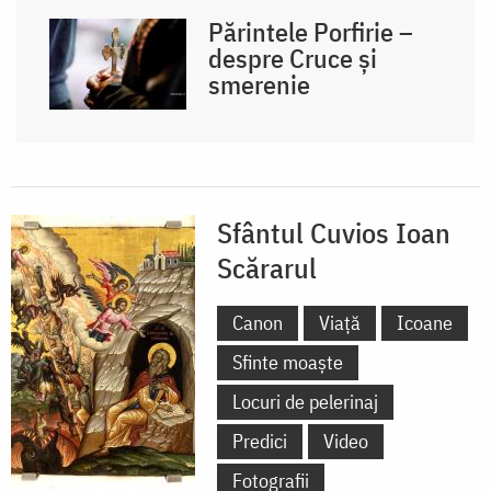
Părintele Porfirie –
despre Cruce și
smerenie
Sfântul Cuvios Ioan
Scărarul
Canon
Viață
Icoane
Sfinte moaște
Locuri de pelerinaj
Predici
Video
Fotografii