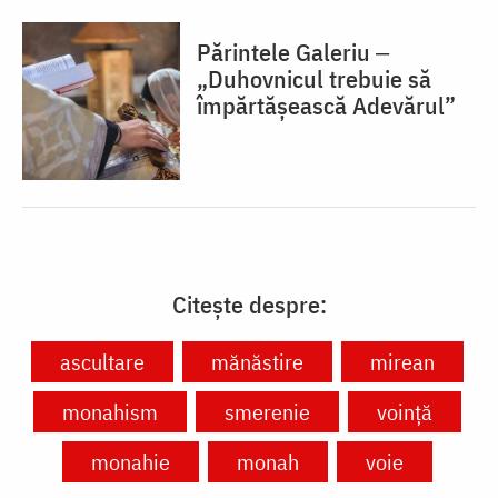
Părintele Galeriu ‒
„Duhovnicul trebuie să
împărtășească Adevărul”
Citește despre:
ascultare
mănăstire
mirean
monahism
smerenie
voință
monahie
monah
voie