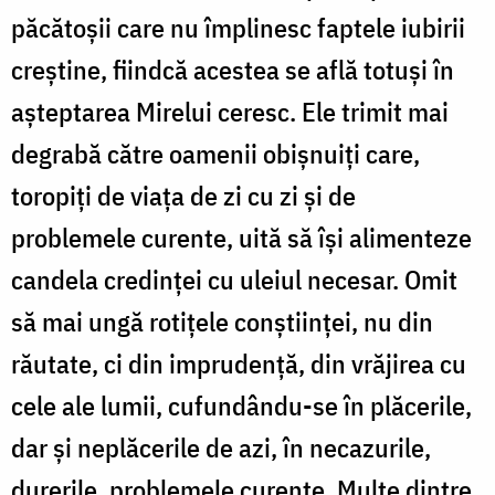
păcătoșii care nu împlinesc faptele iubirii
creștine, fiindcă acestea se află totuși în
așteptarea Mirelui ceresc. Ele trimit mai
degrabă către oamenii obișnuiți care,
toropiți de viața de zi cu zi și de
problemele curente, uită să își alimenteze
candela credinței cu uleiul necesar. Omit
să mai ungă rotițele conștiinței, nu din
răutate, ci din imprudență, din vrăjirea cu
cele ale lumii, cufundându-se în plăcerile,
dar și neplăcerile de azi, în necazurile,
durerile, problemele curente. Multe dintre