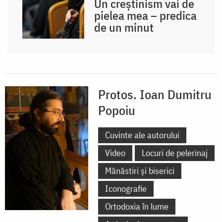
Un creștinism vai de
pielea mea – predica
de un minut
Protos. Ioan Dumitru
Popoiu
Cuvinte ale autorului
Video
Locuri de pelerinaj
Mănăstiri și biserici
Iconografie
Ortodoxia în lume