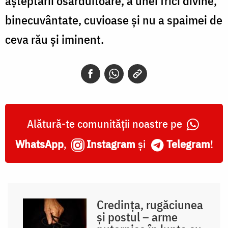
așteptării osârduitoare, a unei frici divine,
binecuvântate, cuvioase și nu a spaimei de
ceva rău și iminent.
Alătură-te comunității noastre pe
WhatsApp
,
Instagram
și
Telegram
!
Credința, rugăciunea
și postul – arme