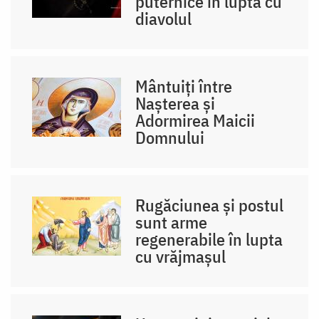
puternice în lupta cu
diavolul
Mântuiți între
Nașterea și
Adormirea Maicii
Domnului
Rugăciunea și postul
sunt arme
regenerabile în lupta
cu vrăjmașul