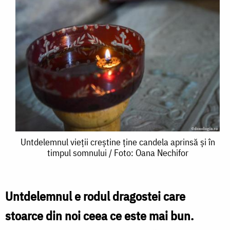
Untdelemnul
Untdelemnul vieții creștine ține candela aprinsă și în
timpul somnului / Foto: Oana Nechifor
vieții
creștine
ține
Untdelemnul e rodul dragostei care
candela
stoarce din noi ceea ce este mai bun.