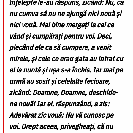
înțelepte le-au răspuns, zicând: Nu, ca
nu cumva să nu ne ajungă nici nouă și
nici vouă. Mai bine mergeți la cei ce
vând și cumpărați pentru voi. Deci,
plecând ele ca să cumpere, a venit
mirele, și cele ce erau gata au intrat cu
el la nuntă și ușa s-a închis. Iar mai pe
urmă au sosit și celelalte fecioare,
zicând: Doamne, Doamne, deschide-
ne nouă! Iar el, răspunzând, a zis:
Adevărat zic vouă: Nu vă cunosc pe
voi. Drept aceea, privegheați, că nu