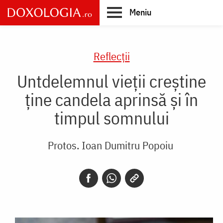
Skip
Meniu
to
main
Main
content
navigation
Reflecții
Untdelemnul vieții creștine
ține candela aprinsă și în
timpul somnului
Protos. Ioan Dumitru Popoiu