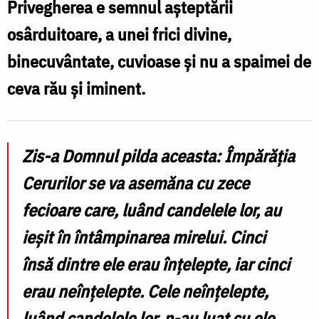
aprinsă
Privegherea e semnul așteptării
și
osârduitoare, a unei frici divine,
în
binecuvântate, cuvioase și nu a spaimei de
timpul
ceva rău și iminent.
somnului
/
Foto:
Zis-a Domnul pilda aceasta: Împărăția
Oana
Cerurilor se va asemăna cu zece
Nechifor
fecioare care, luând candelele lor, au
ieșit în întâmpinarea mirelui. Cinci
însă dintre ele erau înțelepte, iar cinci
erau neînțelepte. Cele neînțelepte,
luând candelele lor, n-au luat cu ele