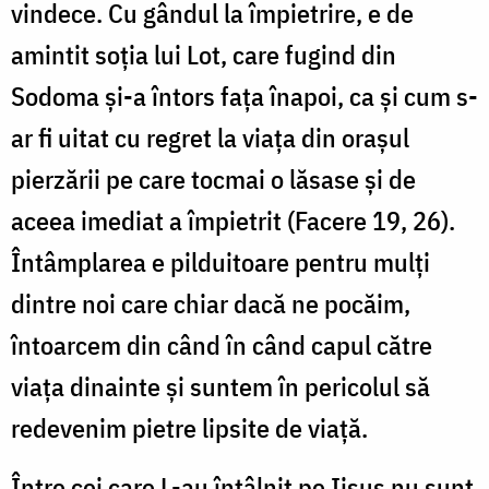
vindece. Cu gândul la împietrire, e de
amintit soția lui Lot, care fugind din
Sodoma și-a întors fața înapoi, ca și cum s-
ar fi uitat cu regret la viața din orașul
pierzării pe care tocmai o lăsase și de
aceea imediat a împietrit (Facere 19, 26).
Întâmplarea e pilduitoare pentru mulți
dintre noi care chiar dacă ne pocăim,
întoarcem din când în când capul către
viața dinainte și suntem în pericolul să
redevenim pietre lipsite de viață.
Între cei care L-au întâlnit pe Iisus nu sunt