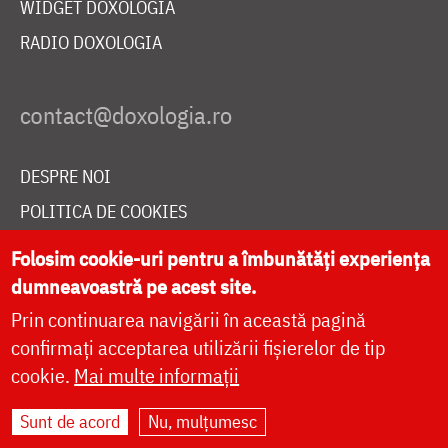
WIDGET DOXOLOGIA
RADIO DOXOLOGIA
DESPRE NOI
POLITICA DE COOKIES
DONEAZĂ ONLINE PENTRU CATEDRALA NAȚIONALĂ
Folosim cookie-uri pentru a îmbunătăți experiența
dumneavoastră pe acest site.
Prin continuarea navigării în această pagină
LIVE
confirmați acceptarea utilizării fișierelor de tip
cookie.
Mai multe informații
Site dezvoltat de
DOXOLOGIA MEDIA
,
Sunt de acord
Nu, mulțumesc
Arhiepiscopia Iașilor | ©
doxologia.ro