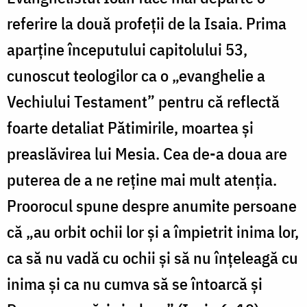
referire la două profeții de la Isaia. Prima
aparține începutului capitolului 53,
cunoscut teologilor ca o „evanghelie a
Vechiului Testament” pentru că reflectă
foarte detaliat Pătimirile, moartea și
preaslăvirea lui Mesia. Cea de-a doua are
puterea de a ne reține mai mult atenția.
Proorocul spune despre anumite persoane
că „au orbit ochii lor şi a împietrit inima lor,
ca să nu vadă cu ochii şi să nu înţeleagă cu
inima şi ca nu cumva să se întoarcă şi