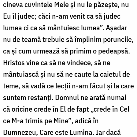
cineva cuvintele Mele şi nu le păzeşte, nu
Eu îl judec; căci n-am venit ca să judec
lumea ci ca să mântuiesc lumea”.
Așadar
nu de teamă trebuie să împlinim poruncile,
ca și cum urmează să primim o pedeapsă.
Hristos vine ca să ne vindece, să ne
mântuiască și nu să ne caute la caietul de
teme, să vadă ce lecții n-am făcut și la care
suntem restanți. Domnul ne arată numai
că oricine
crede în El de fapt „crede în Cel
ce M-a trimis pe Mine”
,
adică în
Dumnezeu, Care este Lumina. Iar dacă