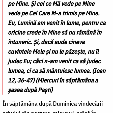
pe Mine. Și cel ce Mă vede pe Mine
vede pe Cel Care M-a trimis pe Mine.
Eu, Lumină am venit în lume, pentru ca
oricine crede în Mine să nu rămână în
întuneric. Și, dacă aude cineva
cuvintele Mele și nu le păzește, nu îl
judec Eu; căci n-am venit ca să judec
lumea, ci ca să mântuiesc lumea. (Ioan
12, 36-47) (Miercuri în săptămâna a
șasea după Paști)
În săptămâna după Duminica vindecării
orbului din naștere, miercuri, adică în