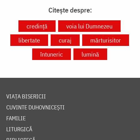
Citește despre:
credință
voia lui Dumnezeu
libertate
curaj
mărturisitor
întuneric
lumină
VIAȚA BISERICII
CUVINTE DUHOVNICEȘTI
FAMILIE
LITURGICĂ