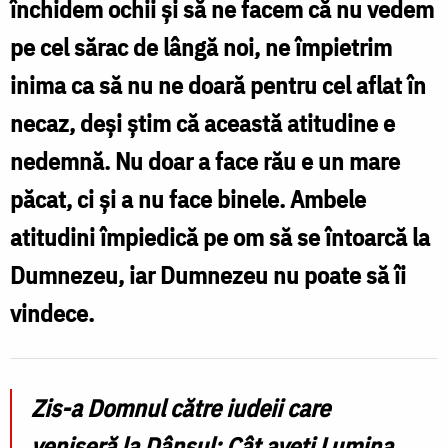
închidem ochii și să ne facem că nu vedem
te
pe cel sărac de lângă noi, ne împietrim
face
inima ca să nu ne doară pentru cel aflat în
că
necaz, deși știm că această atitudine e
nu
nedemnă. Nu doar a face rău e un mare
vezi
păcat, ci și a nu face binele. Ambele
/
atitudini împiedică pe om să se întoarcă la
Foto:
Dumnezeu, iar Dumnezeu nu poate să îi
Andrei
vindece.
Agache
Zis-a Domnul către iudeii care
veniseră la Dânsul: Cât aveți Lumina,