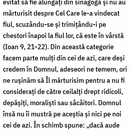
evitat să fie alungați din sinagogă și nu au
mărturisit despre Cel Care le-a vindecat
fiul, scuzându-se și trimițându-i pe
chestori înapoi la fiul lor, că este în vârstă
(Ioan 9, 21-22).
Din această categorie
facem parte mulți din cei de azi, care deși
credem în Domnul, adeseori ne temem, ori
ne rușinăm să Îl mărturisim pentru a nu fi
considerați de către ceilalți drept ridicoli,
depășiți, moraliști sau sâcâitori. Domnul
însă nu îi mustră pe aceștia și nici pe noi
cei de azi. În schimb spune: „dacă aude