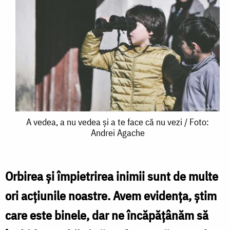
A
A vedea, a nu vedea și a te face că nu vezi / Foto:
Andrei Agache
vedea,
a
nu
Orbirea și împietrirea inimii sunt de multe
vedea
ori acțiunile noastre. Avem evidența, știm
și
care este binele, dar ne încăpățânăm să
a