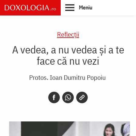
Skip
Meniu
to
main
Main
content
navigation
Reflecții
A vedea, a nu vedea și a te
face că nu vezi
Protos. Ioan Dumitru Popoiu