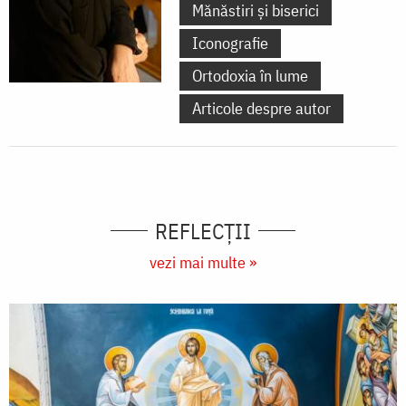
Mănăstiri și biserici
Iconografie
Ortodoxia în lume
Articole despre autor
REFLECȚII
vezi mai multe »