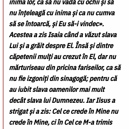
inima lor, ca să nu vadă cu ochii și să
nu înțeleagă cu inima și ca nu cumva
să se întoarcă, și Eu să-i vindec».
Acestea a zis Isaia când a văzut slava
Lui și a grăit despre El. Însă și dintre
căpetenii mulți au crezut în El, dar nu
mărturiseau din pricina fariseilor, ca să
nu fie izgoniți din sinagogă; pentru că
au iubit slava oamenilor mai mult
decât slava lui Dumnezeu. Iar Iisus a
strigat și a zis: Cel ce crede în Mine nu
crede în Mine, ci în Cel ce M-a trimis