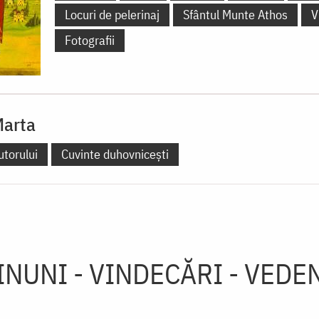
Locuri de pelerinaj
Sfântul Munte Athos
V
Fotografii
Marta
utorului
Cuvinte duhovnicești
INUNI - VINDECĂRI - VEDEN