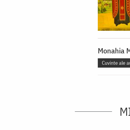
Monahia 
Cuvinte ale a
M