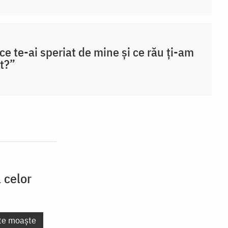
ce te-ai speriat de mine și ce rău ți-am
t?”
 celor
nte moaște