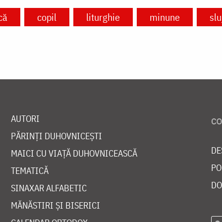
că
copil
liturghie
minune
slu
AUTORI
PĂRINȚI DUHOVNICEȘTI
DE
MAICI CU VIAȚĂ DUHOVNICEASCĂ
PO
TEMATICĂ
DO
SINAXAR ALFABETIC
MĂNĂSTIRI ȘI BISERICI