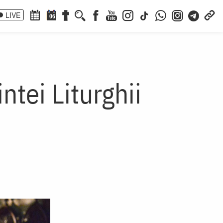
LIVE
06
ntei Liturghii