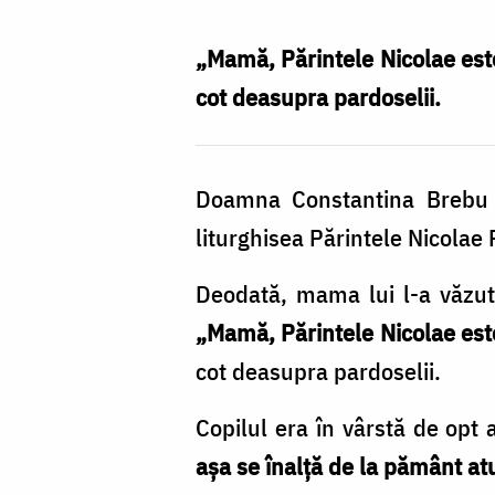
copilaș
în
„Mamă, Părintele Nicolae est
timpul
cot deasupra pardoselii.
Sfintei
Liturghii
Doamna Constantina Brebu a 
/
liturghisea Părintele Nicolae P
Foto:
Ștefan
Deodată, mama lui l-a văzut i
Cojocariu
„Mamă, Părintele Nicolae es
cot deasupra pardoselii.
Copilul era în vârstă de opt 
așa se înalță de la pământ at