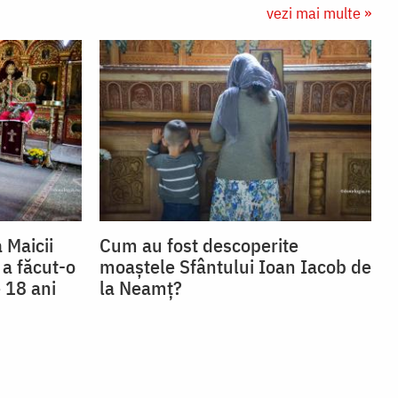
vezi mai multe »
 Maicii
Cum au fost descoperite
 a făcut-o
moaștele Sfântului Ioan Iacob de
 18 ani
la Neamț?