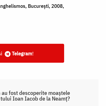
anghelismos, București, 2008,
și
Telegram
!
au fost descoperite moaștele
tului Ioan Iacob de la Neamț?