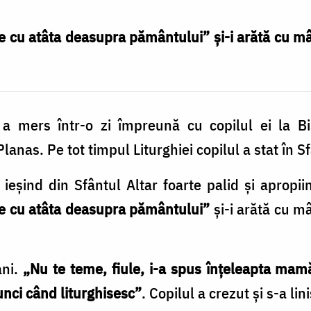
e cu atâta deasupra pământului” și-i arătă cu m
mers într-o zi împreună cu copilul ei la Bis
lanas. Pe tot timpul Liturghiei copilul a stat în Sf
eșind din Sfântul Altar foarte palid și apropii
te cu atâta deasupra pământului”
și-i arătă cu m
ani.
„Nu te teme, fiule, i-a spus înțeleapta mamă, 
unci când liturghisesc”
. Copilul a crezut și s-a lini