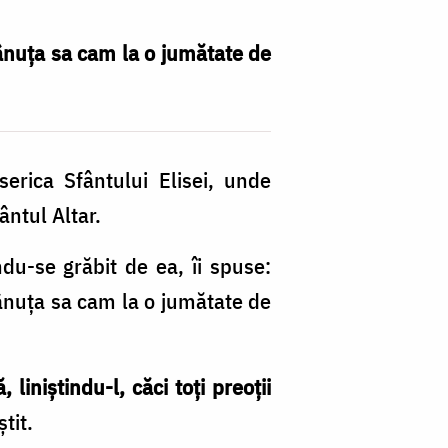
ânuța sa cam la o jumătate de
erica Sfântului Elisei, unde
ântul Altar.
ndu-se grăbit de ea, îi spuse:
ânuța sa cam la o jumătate de
liniștindu-l, căci toți preoții
știt.