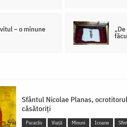
vitul – o minune
„De 
făcu
Sfântul Nicolae Planas, ocrotitorul
căsătoriți
Paraclis
Viață
Minuni
Icoane
Sfi