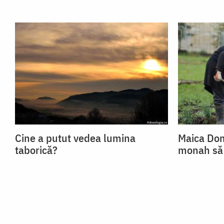
Cine a putut vedea lumina
Maica Dom
taborică?
monah să 