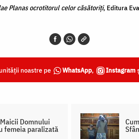
ae Planas ocrotitorul celor căsătoriți
, Editura Ev
nității noastre pe
WhatsApp
,
Instagram
 Maicii Domnului
Cum 
cu femeia paralizată
Sfân