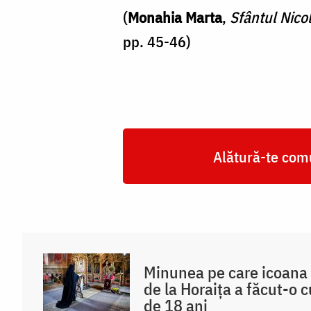
(
Monahia Marta
,
Sfântul Nicol
pp. 45-46)
Alătură-te comu
Minunea pe care icoana
de la Horaița a făcut-o 
de 18 ani