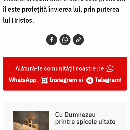
îi este profețită învierea lui, prin puterea
lui Hristos.
Alătură-te comunității noastre pe
WhatsApp
,
Instagram
și
Telegram
!
Cu Dumnezeu
printre spicele uitate