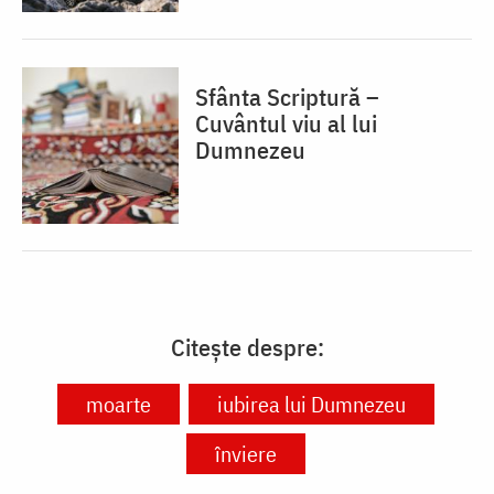
Sfânta Scriptură –
Cuvântul viu al lui
Dumnezeu
Citește despre:
moarte
iubirea lui Dumnezeu
înviere