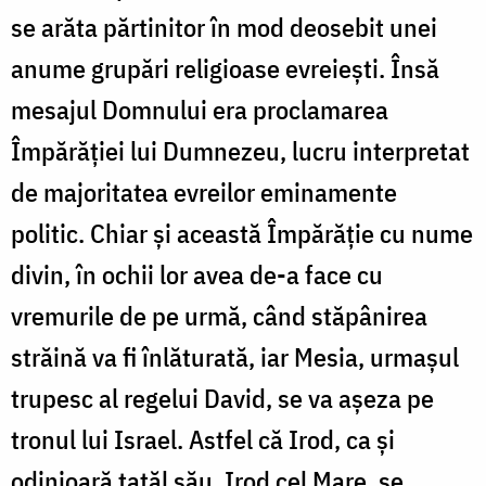
se arăta părtinitor în mod deosebit unei
anume grupări religioase evreiești. Însă
mesajul Domnului era proclamarea
Împărăției lui Dumnezeu, lucru interpretat
de majoritatea evreilor eminamente
politic. Chiar și această Împărăție cu nume
divin, în ochii lor avea de-a face cu
vremurile de pe urmă, când stăpânirea
străină va fi înlăturată, iar Mesia, urmașul
trupesc al regelui David, se va așeza pe
tronul lui Israel. Astfel că Irod, ca și
odinioară tatăl său, Irod cel Mare, se