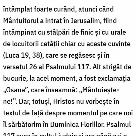
întâmplat foarte curând, atunci când
Mântuitorul a intrat în Ierusalim, fiind
întâmpinat cu stâlpări de finic și cu urale
de locuitorii cetății chiar cu aceste cuvinte
(Luca 19, 38), care se regăsesc și în
versetul 26 al Psalmului 117. Alt strigăt de
bucurie, la acel moment, a fost exclamația
„Osana”, care înseamnă: „Mântuiește-
ne!”. Dar, totuși, Hristos nu vorbește în
textul de față despre momentul pe care noi
îl sărbătorim în Duminica Floriilor. Psalmul
117 avea în cultul iudaic și are până azi o