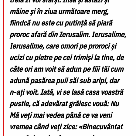
mâine și în ziua următoare merg,
fiindcă nu este cu putință să piară
proroc afară din Ierusalim. Ierusalime,
Ierusalime, care omori pe proroci și
ucizi cu pietre pe cei trimiși la tine, de
câte ori am voit să adun pe fiii tăi cum
adună pasărea puii săi sub aripi, dar
n-ați voit. Iată, vi se lasă casa voastră
pustie, că adevărat grăiesc vouă: Nu
Mă veți mai vedea până ce va veni
vremea când veți zice: «Binecuvântat