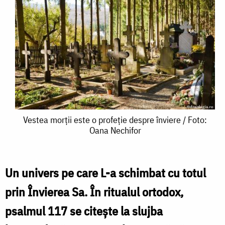
Vestea
Vestea morții este o profeție despre înviere / Foto:
Oana Nechifor
morții
este
o
Un univers pe care L-a schimbat cu totul
profeție
prin Învierea Sa. În ritualul ortodox,
despre
psalmul 117 se citește la slujba
înviere