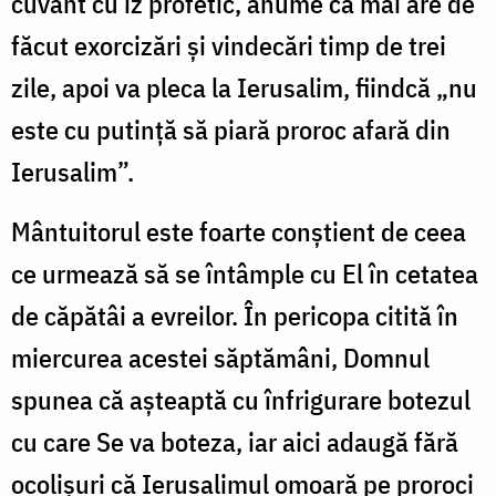
cuvânt cu iz profetic, anume că mai are de
făcut exorcizări și vindecări timp de trei
zile, apoi va pleca la Ierusalim, fiindcă „nu
este cu putință să piară proroc afară din
Ierusalim”.
Mântuitorul este foarte conștient de ceea
ce urmează să se întâmple cu El în cetatea
de căpătâi a evreilor. În pericopa citită în
miercurea acestei săptămâni, Domnul
spunea că așteaptă cu înfrigurare botezul
cu care Se va boteza, iar aici adaugă fără
ocolișuri că Ierusalimul omoară pe proroci