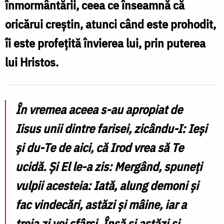
înmormântării, ceea ce înseamnă că
/
oricărui creștin, atunci când este prohodit,
Foto:
îi este profețită învierea lui, prin puterea
Oana
lui Hristos.
Nechifor
În vremea aceea s-au apropiat de
Iisus unii dintre farisei, zicându-I: Ieși
și du-Te de aici, că Irod vrea să Te
ucidă. Și El le-a zis: Mergând, spuneți
vulpii acesteia: Iată, alung demoni și
fac vindecări, astăzi și mâine, iar a
treia zi voi sfârși. Însă și astăzi și