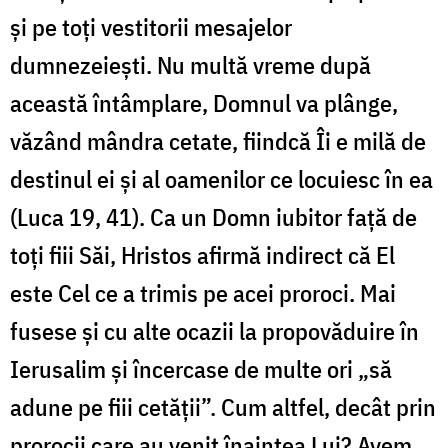
și pe toți vestitorii mesajelor
dumnezeiești. Nu multă vreme după
această întâmplare, Domnul va plânge,
văzând mândra cetate, fiindcă Îi e milă de
destinul ei și al oamenilor ce locuiesc în ea
(Luca 19, 41). Ca un Domn iubitor față de
toți fiii Săi, Hristos afirmă indirect că El
este Cel ce a trimis pe acei proroci. Mai
fusese și cu alte ocazii la propovăduire în
Ierusalim și încercase de multe ori „să
adune pe fiii cetății”. Cum altfel, decât prin
prorocii care au venit înaintea Lui? Avem