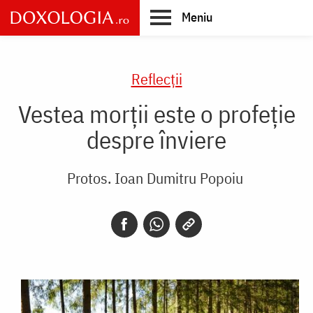
Skip
Meniu
to
main
Main
content
navigation
Reflecții
Vestea morții este o profeție
despre înviere
Protos. Ioan Dumitru Popoiu