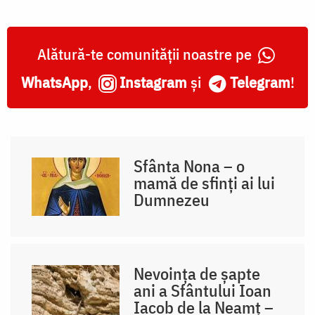
Alătură-te comunității noastre pe
WhatsApp
,
Instagram
și
Telegram
!
Sfânta Nona – o
mamă de sfinți ai lui
Dumnezeu
Nevoința de șapte
ani a Sfântului Ioan
Iacob de la Neamț –