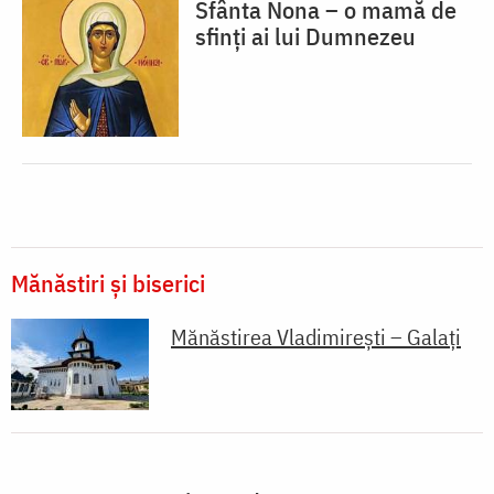
Sfânta Nona – o mamă de
sfinți ai lui Dumnezeu
Mănăstiri și biserici
Mănăstirea Vladimirești – Galați