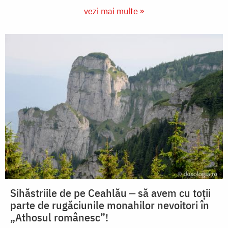
vezi mai multe »
Sihăstriile de pe Ceahlău ‒ să avem cu toții
parte de rugăciunile monahilor nevoitori în
„Athosul românesc”!