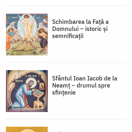
Schimbarea la Față a
Domnului – istoric și
semnificații
Sfântul Ioan Iacob de la
Neamț – drumul spre
sfințenie