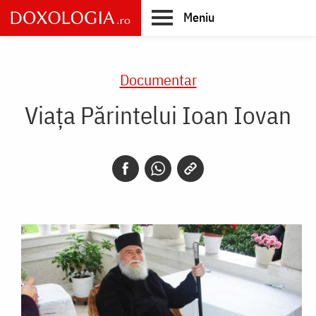
Skip
Meniu
to
main
Main
content
navigation
Documentar
Viața Părintelui Ioan Iovan