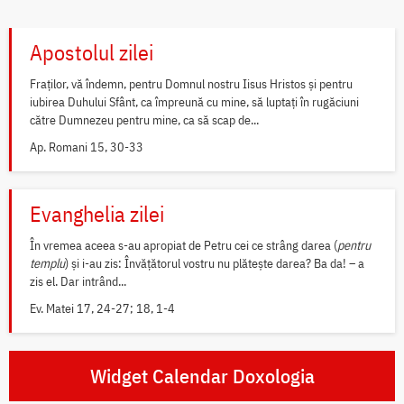
Apostolul zilei
Fraților, vă îndemn, pentru Domnul nostru Iisus Hristos și pentru
iubirea Duhului Sfânt, ca împreună cu mine, să luptați în rugăciuni
către Dumnezeu pentru mine, ca să scap de...
Ap. Romani 15, 30-33
Evanghelia zilei
În vremea aceea s-au apropiat de Petru cei ce strâng darea (
pentru
templu
) și i-au zis: Învățătorul vostru nu plătește darea? Ba da! – a
zis el. Dar intrând...
Ev. Matei 17, 24-27; 18, 1-4
Widget Calendar Doxologia