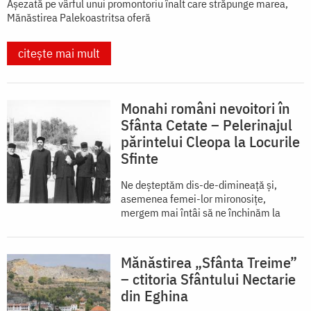
Așezată pe vârful unui promontoriu înalt care străpunge marea,
Mănăstirea Palekoastritsa oferă
citește mai mult
Monahi români nevoitori în
Sfânta Cetate – Pelerinajul
părintelui Cleopa la Locurile
Sfinte
Ne deșteptăm dis-de-dimineață și,
asemenea femei-lor mironosițe,
mergem mai întâi să ne închinăm la
Mănăstirea „Sfânta Treime”
– ctitoria Sfântului Nectarie
din Eghina