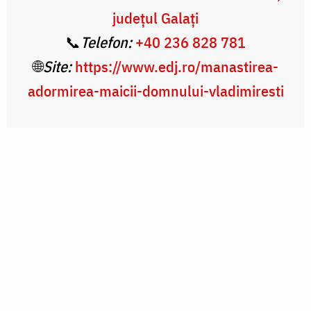
județul Galați
📞
Telefon:
+40 236 828 781
🌐
Site:
https://www.edj.ro/manastirea-
adormirea-maicii-domnului-vladimiresti