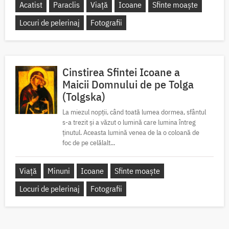
Acatist
Paraclis
Viață
Icoane
Sfinte moaște
Locuri de pelerinaj
Fotografii
Cinstirea Sfintei Icoane a
Maicii Domnului de pe Tolga
(Tolgska)
La miezul nopții, când toată lumea dormea, sfântul
s-a trezit și a văzut o lumină care lumina întreg
ținutul. Aceasta lumină venea de la o coloană de
foc de pe celălalt...
Viață
Minuni
Icoane
Sfinte moaște
Locuri de pelerinaj
Fotografii