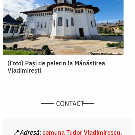
(Foto) Pași de pelerin la Mănăstirea
Vladimirești
CONTACT
📍
Adresă:
comuna Tudor Vladimirescu,