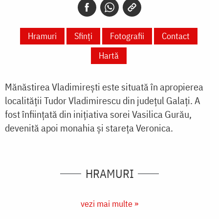
Hramuri
Sfinți
Fotografii
Contact
Hartă
Mănăstirea Vladimirești este situată în apropierea
localității Tudor Vladimirescu din județul Galați. A
fost înființată din inițiativa sorei Vasilica Gurău,
devenită apoi monahia și stareța Veronica.
HRAMURI
vezi mai multe »