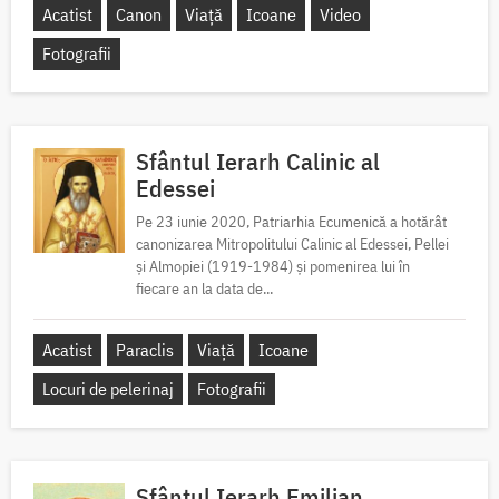
Acatist
Canon
Viață
Icoane
Video
Fotografii
Sfântul Ierarh Calinic al
Edessei
Pe 23 iunie 2020, Patriarhia Ecumenică a hotărât
canonizarea Mitropolitului Calinic al Edessei, Pellei
și Almopiei (1919-1984) și pomenirea lui în
fiecare an la data de...
Acatist
Paraclis
Viață
Icoane
Locuri de pelerinaj
Fotografii
Sfântul Ierarh Emilian