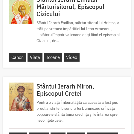
Mărturisitorul, Episcopul
Cizicului
Sfântul Ierarh Emilian, mărturisitorul lui Hristos, a
trăit pe vremea împărăției lui Leon Armeanul,
luptătorul împotriva icoanelor, și fiind el episcop al
Cizicului, de...
Canon
Viață
Icoane
Video
Sfântul Ierarh Miron,
Episcopul Cretei
Pentru o viață îmbunătățită ca aceasta a fost pus
preot al sfintei biserici a lui Dumnezeu și învăța
popoarele sfânta bună credință și le întărea spre
nevoințele cele...