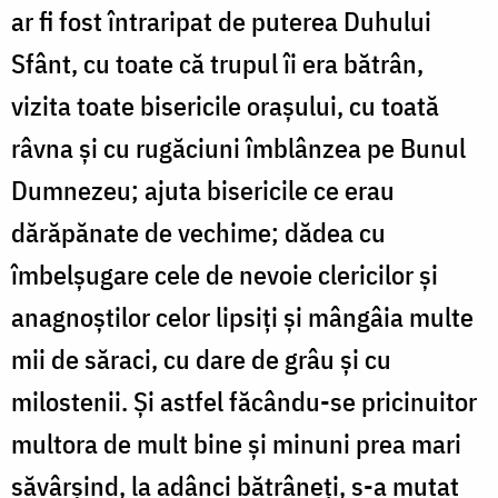
ar fi fost întraripat de puterea Duhului
Sfânt, cu toate că trupul îi era bătrân,
vizita toate bisericile orașului, cu toată
râvna și cu rugăciuni îmblânzea pe Bunul
Dumnezeu; ajuta bisericile ce erau
dărăpănate de vechime; dădea cu
îmbelșugare cele de nevoie clericilor și
anagnoștilor celor lipsiți și mângâia multe
mii de săraci, cu dare de grâu și cu
milostenii. Și astfel făcându-se pricinuitor
multora de mult bine și minuni prea mari
săvârșind, la adânci bătrâneți, s-a mutat