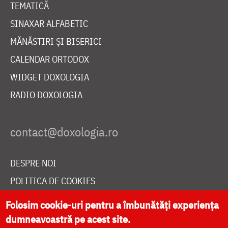
TEMATICĂ
SINAXAR ALFABETIC
MĂNĂSTIRI ȘI BISERICI
CALENDAR ORTODOX
WIDGET DOXOLOGIA
RADIO DOXOLOGIA
DESPRE NOI
POLITICA DE COOKIES
DONEAZĂ ONLINE PENTRU CATEDRALA NAȚIONALĂ
Folosim cookie-uri pentru a îmbunătăți experiența
dumneavoastră pe acest site.