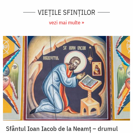
VIEŢILE SFINŢILOR
vezi mai multe »
Sfântul Ioan Iacob de la Neamț – drumul