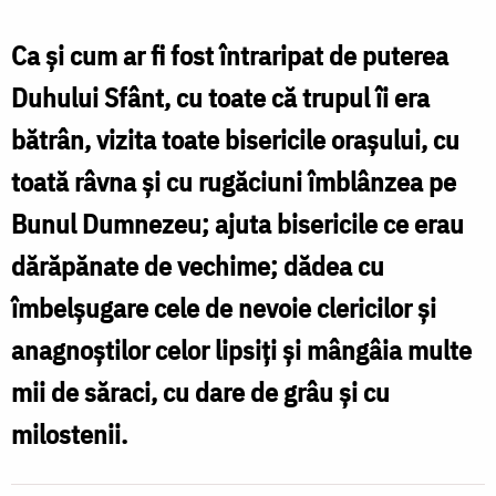
Ierarh
Antonie,
Ca și cum ar fi fost întraripat de puterea
Patriarhul
Duhului Sfânt, cu toate că trupul îi era
Constantinopolului
bătrân, vizita toate bisericile orașului, cu
toată râvna și cu rugăciuni îmblânzea pe
Bunul Dumnezeu; ajuta bisericile ce erau
dărăpănate de vechime; dădea cu
îmbelșugare cele de nevoie clericilor și
anagnoștilor celor lipsiți și mângâia multe
mii de săraci, cu dare de grâu și cu
milostenii.