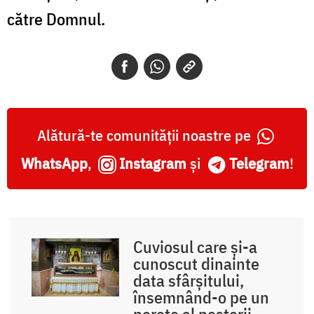
către Domnul.
Alătură-te comunității noastre pe
WhatsApp
,
Instagram
și
Telegram
!
Cuviosul care și-a
cunoscut dinainte
data sfârșitului,
însemnând-o pe un