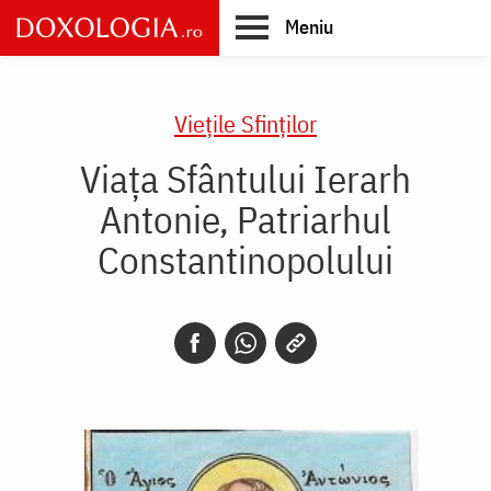
Skip
Meniu
to
main
Main
content
navigation
Vieţile Sfinţilor
Viața Sfântului Ierarh
Antonie, Patriarhul
Constantinopolului