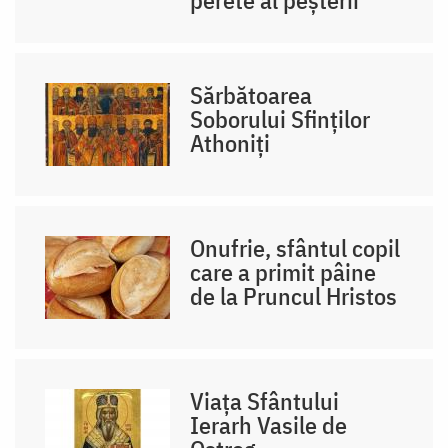
perete al peșterii
Sărbătoarea
Soborului Sfinților
Athoniți
Onufrie, sfântul copil
care a primit pâine
de la Pruncul Hristos
Viața Sfântului
Ierarh Vasile de