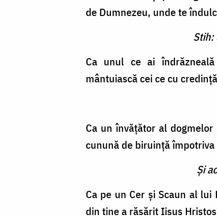
de Dumnezeu, unde te îndulceş
Stih:
Ca unul ce ai îndrăzneală
mântuiască cei ce cu credinţ
Ca un învăţător al dogmelor d
cunună de biruinţă împotriva 
Şi a
Ca pe un Cer şi Scaun al lu
din tine a răsărit Iisus Hristo