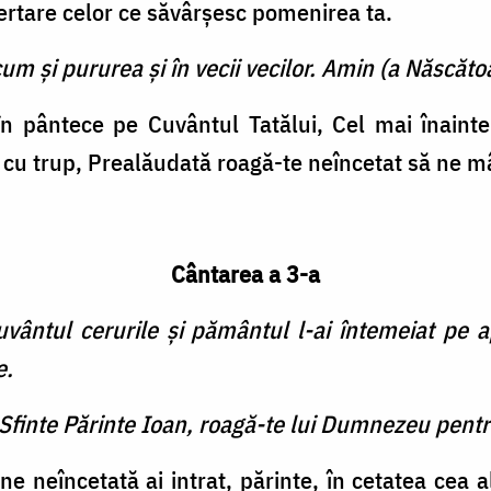
ertare celor ce săvârşesc pomenirea ta.
cum şi pururea şi în vecii vecilor. Amin (a Născătoa
în pântece pe Cuvântul Tatălui, Cel mai înainte
 cu trup, Prealăudată roagă-te neîncetat să ne m
Cântarea a 3-a
cuvântul cerurile şi pământul l-ai întemeiat pe 
e.
 Sfinte Părinte Ioan, roagă-te lui Dumnezeu pentr
ne neîncetată ai intrat, părinte, în cetatea cea 