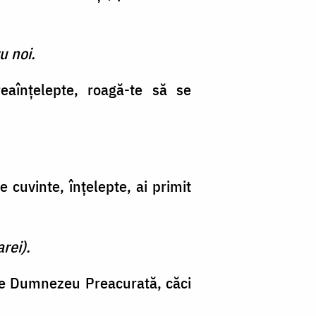
u noi.
aînţelepte, roagă-te să se
 cuvinte, înţelepte, ai primit
rei).
de Dumnezeu Preacurată, căci