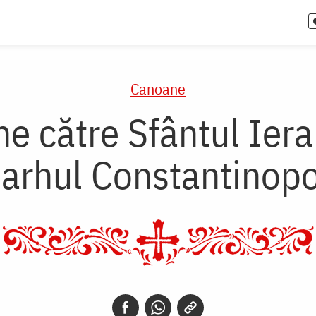
Canoane
e către Sfântul Ierar
iarhul Constantinopo