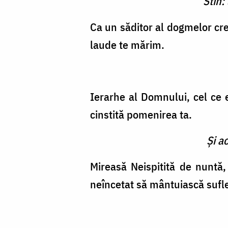
Stih:
Ca un săditor al dogmelor cred
laude te mărim.
Ierarhe al Domnului, cel ce e
cinstită pomenirea ta.
Şi a
Mireasă Neispitită de nuntă
neîncetat să mântuiască sufle