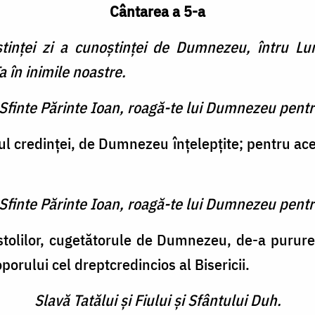
Cântarea a 5-a
inţei zi a cunoştinţei de Dum­nezeu, întru Lum
a în inimile noastre.
 Sfinte Părinte Ioan, roagă-te lui Dumnezeu pentr
l credinţei, de Dumnezeu înţelepţite; pentru acee
 Sfinte Părinte Ioan, roagă-te lui Dumnezeu pentr
tolilor, cugetătorule de Dumnezeu, de-a purure
porului cel dreptcredincios al Bisericii.
Slavă Tatălui şi Fiului şi Sfântului Duh.