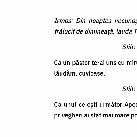
Irmos: Din noaptea necunoşt
trălucit de dimineaţă, lauda T
Stih:
Ca un păstor te-ai uns cu miru
lăudăm, cuvioase.
Stih:
Ca unul ce eşti următor Apos
privegheri ai stat mai mare po