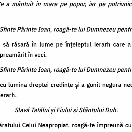
 a mântuit în mare pe popor, iar pe potrivnici 
 Sfinte Părinte Ioan, roagă-te lui Dumnezeu pentr
t să răsară în lume pe înţeleptul ierarh care a
preamărit în veci.
 Sfinte Părinte Ioan, roagă-te lui Dumnezeu pentr
 cu lumina dreptei credinţe şi a gonit negura ne
ierarh.
Slavă Tatălui şi Fiului şi Sfântului Duh.
ratului Celui Neapropiat, roagă-te împreună cu în