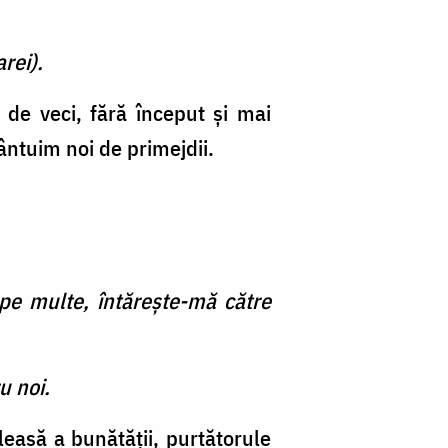
rei).
 de veci, fără început şi mai
ântuim noi de primejdii.
ape multe, întăreşte-mă către
u noi.
aleasă a bunătăţii, purtătorule