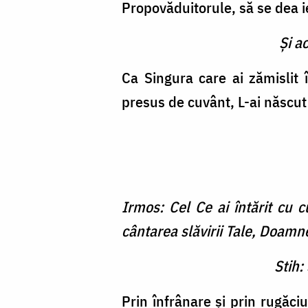
Propovăduitorule, să se dea i
Şi a
Ca Singura care ai zămislit 
presus de cuvânt, L-ai născut
Irmos: Cel Ce ai întărit cu 
cântarea slăvirii Tale, Doamn
Stih:
Prin înfrânare şi prin rugăciu