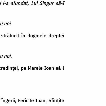
i-a afundat, Lui Singur să-I
u noi.
 strălucit în dogmele dreptei
u noi.
credinţei, pe Marele Ioan să-l
gerii, Fericite Ioan, Sfinţite