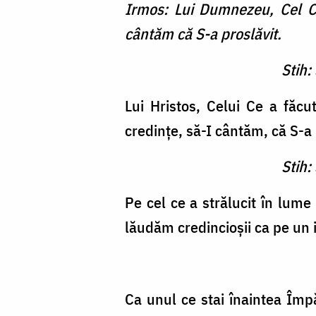
Irmos: Lui Dumnezeu, Cel Ce
cântăm că S-a proslăvit.
Stih:
Lui Hristos, Celui Ce a făcu
credinţe, să-I cântăm, că S-a 
Stih:
Pe cel ce a strălucit în lume
lăudăm credincioşii ca pe un 
Ca unul ce stai înaintea Împă