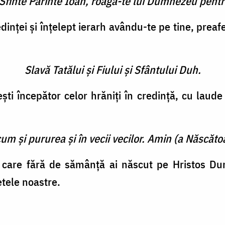
 Sfinte Părinte Ioan, roagă-te lui Dumnezeu pentr
inţei şi înţelept ierarh avându-te pe tine, preafer
Slavă Tatălui şi Fiului şi Sfântului Duh.
şti începător celor hrăniţi în credinţă, cu laude
cum şi pururea şi în vecii vecilor. Amin (a Născătoa
, care fără de sămânţă ai născut pe Hristos Du
tele noastre.