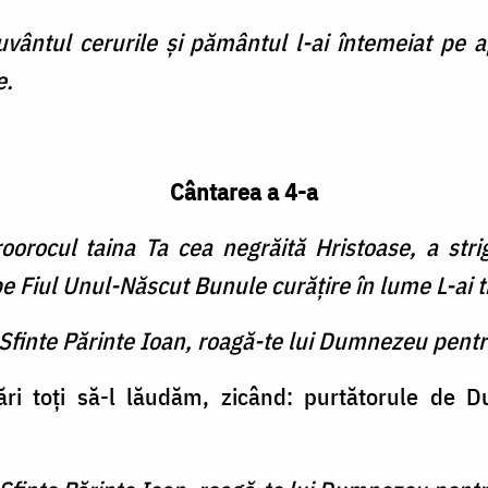
cuvântul cerurile şi pământul l-ai întemeiat pe 
e.
Cântarea a 4-a
orocul taina Ta cea negrăită Hristoase, a stri
pe Fiul Unul-Născut Bunule curăţire în lume L-ai 
 Sfinte Părinte Ioan, roagă-te lui Dumnezeu pentr
tări toţi să-l lăudăm, zicând: purtătorule de 