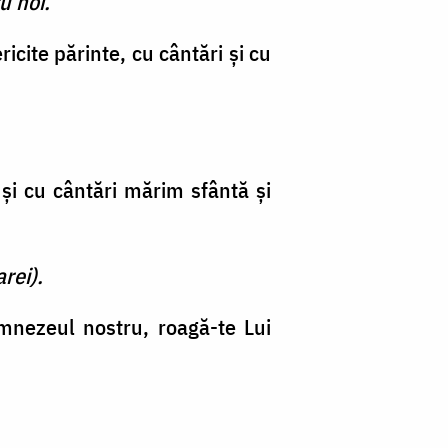
u noi.
icite părinte, cu cântări şi cu
 şi cu cântări mărim sfântă şi
rei).
mnezeul nostru, roagă-te Lui