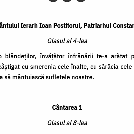
ântului Ierarh Ioan Postitorul, Patriarhul Consta
Glasul al 4-lea
p blândeţilor, învăţător înfrânării te-a arătat
 câştigat cu smerenia cele înalte, cu sărăcia cele
 să mântuiască sufletele noastre.
Cântarea 1
Glasul al 8-lea