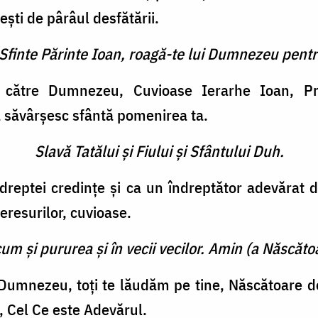
ti de pârâul desfătării.
 Sfinte Părinte Ioan, roagă-te lui Dumnezeu pentr
 către Dumnezeu, Cuvioase Ierarhe Ioan, Pre
ă săvârşesc sfântă pomenirea ta.
Slavă Tatălui şi Fiului şi Sfântului Duh.
reptei credinţe şi ca un îndreptător adevărat de
eresurilor, cuvioase.
cum şi pururea şi în vecii vecilor. Amin (a Născătoa
i Dumnezeu, toţi te lăudăm pe tine, Născătoare 
s, Cel Ce este Adevărul.