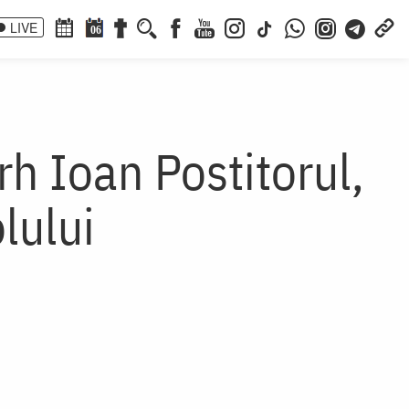
LIVE
06
h Ioan Postitorul,
lului