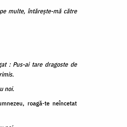
ape multe, întăreşte-mă către
gat : Pus-ai tare dragoste de
trimis.
u noi.
Dumnezeu, roagă-te neîncetat