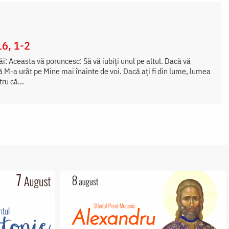
16, 1-2
i: Aceasta vă poruncesc: Să vă iubiți unul pe altul. Dacă vă
că M-a urât pe Mine mai înainte de voi. Dacă ați fi din lume, lumea
tru că...