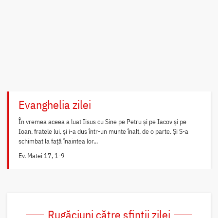
Evanghelia zilei
În vremea aceea a luat Iisus cu Sine pe Petru și pe Iacov și pe
Ioan, fratele lui, și i-a dus într-un munte înalt, de o parte. Și S-a
schimbat la față înaintea lor...
Ev. Matei 17, 1-9
Rugăciuni către sfinții zilei