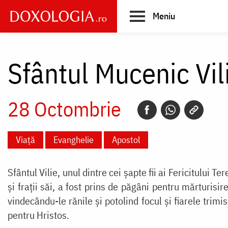
Skip
Meniu
to
main
Main
content
navigation
Sfântul Mucenic Vil
28 Octombrie
Viață
Evanghelie
Apostol
Sfântul Vilie, unul dintre cei șapte fii ai Fericitului T
și frații săi, a fost prins de păgâni pentru mărturisi
vindecându-le rănile și potolind focul și fiarele trimi
pentru Hristos.