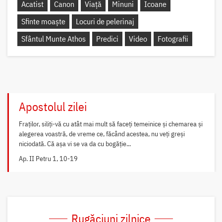
Acatist
Canon
Viață
Minuni
Icoane
Sfinte moaște
Locuri de pelerinaj
Sfântul Munte Athos
Predici
Video
Fotografii
Apostolul zilei
Fraților, siliți-vă cu atât mai mult să faceți temeinice și chemarea și
alegerea voastră, de vreme ce, făcând acestea, nu veți greși
niciodată. Că așa vi se va da cu bogăție...
Ap. II Petru 1, 10-19
Rugăciuni zilnice