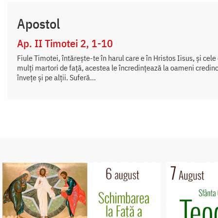
Apostol
Ap. II Timotei 2, 1-10
Fiule Timotei, întăreşte-te în harul care e în Hristos Iisus, şi cele
mulţi martori de faţă, acestea le încredinţează la oameni credincio
înveţe şi pe alţii. Suferă...