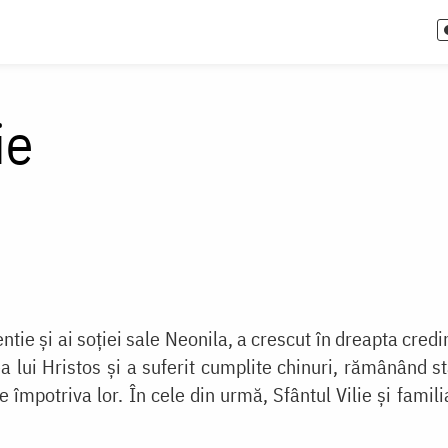
ie
erentie și ai soției sale Neonila, a crescut în dreapta cre
rea lui Hristos și a suferit cumplite chinuri, rămânând 
se împotriva lor. În cele din urmă, Sfântul Vilie și famil