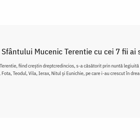
 Sfântului Mucenic Terentie cu cei 7 fii ai 
 Terentie, fiind creștin dreptcredincios, s-a căsătorit prin nuntă legiuit
il, Fota, Teodul, Vila, Ierax, Nitul și Eunichie, pe care i-au crescut în dre