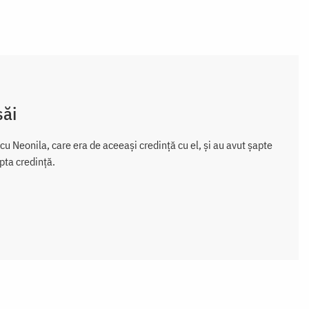
săi
ă cu Neonila, care era de aceeași credință cu el, și au avut șapte
apta credință.