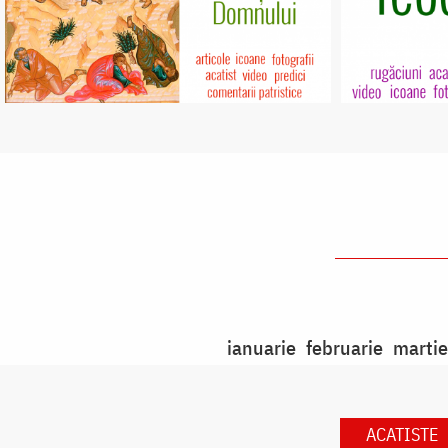
ianuarie
februarie
martie
ACATISTE