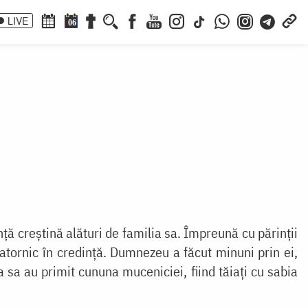
LIVE
06
dință creștină alături de familia sa. Împreună cu părinții
statornic în credință. Dumnezeu a făcut minuni prin ei,
ia sa au primit cununa muceniciei, fiind tăiați cu sabia