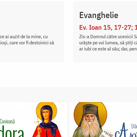
Evanghelie
Ev. Ioan 15, 17-27; 
 ce ai auzit de la mine, cu
Zis-a Domnul către ucenicii Să
şi, care vor fi destoinici să
urăște pe voi lumea, să știți 
ar iubi ce este al său; dar, pen