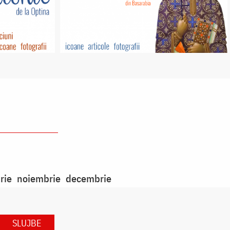
rie
noiembrie
decembrie
SLUJBE