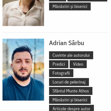
Mănăstiri și biserici
Adrian Sârbu
Cuvinte ale autorului
Predici
Video
Fotografii
Locuri de pelerinaj
Sfântul Munte Athos
Mănăstiri și biserici
Articole despre autor