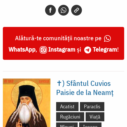
Alătură-te comunității noastre pe
WhatsApp
,
Instagram
și
Telegram
!
✝) Sfântul Cuvios
Paisie de la Neamț
Acatist
Paraclis
Rugăciuni
Viață
Minuni
Icoane