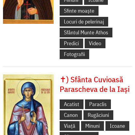
Sfinte moaște
Locuri de pelerinaj
Sfântul Munte Athos
Predici
Video
Fotografii
✝) Sfânta Cuvioasă
Parascheva de la Iași
Acatist
Paraclis
Canon
Rugăciuni
Viață
Minuni
Icoane