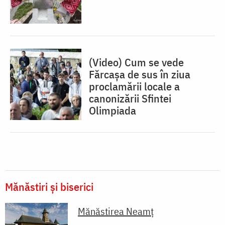
(Video) Cum se vede
Fărcașa de sus în ziua
proclamării locale a
canonizării Sfintei
Olimpiada
Mănăstiri și biserici
Mănăstirea Neamţ