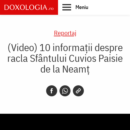
Skip
Meniu
to
main
Main
content
navigation
Reportaj
(Video) 10 informații despre
racla Sfântului Cuvios Paisie
de la Neamț