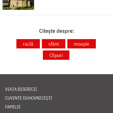
Citește despre:
raclă
sfânt
moaște
Clipuri
VIAȚA BISERICII
CUVINTE DUHOVNICEȘTI
FAMILIE