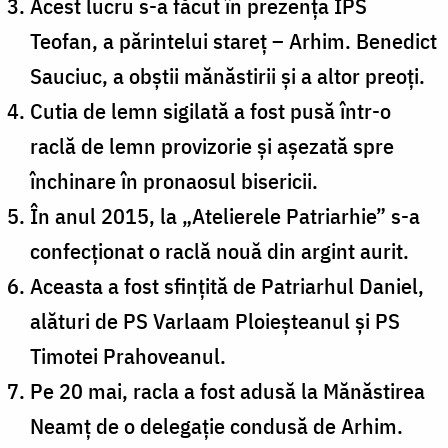
Acest lucru s-a făcut în prezența IPS
Teofan, a părintelui stareț – Arhim. Benedict
Sauciuc, a obștii mănăstirii și a altor preoți.
Cutia de lemn sigilată a fost pusă într-o
raclă de lemn provizorie și așezată spre
închinare în pronaosul bisericii.
În anul 2015, la „Atelierele Patriarhie” s-a
confecționat o raclă nouă din argint aurit.
Aceasta a fost sfințită de Patriarhul Daniel,
alături de PS Varlaam Ploieșteanul și PS
Timotei Prahoveanul.
Pe 20 mai, racla a fost adusă la Mănăstirea
Neamț de o delegație condusă de Arhim.