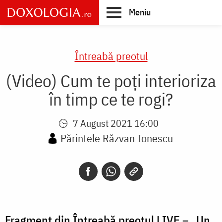
Skip
Meniu
to
main
Main
content
navigation
Întreabă preotul
(Video) Cum te poți interioriza
în timp ce te rogi?
7 August 2021 16:00
Părintele Răzvan Ionescu
Fragment din Întreabă preotul LIVE – „Un