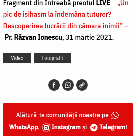
Fragment din Întreabă preotul
LIVE
–
„Un
pic de isihasm la îndemâna tuturor?
Descoperirea lucrării din cămara inimii”
–
Pr. Răzvan Ionescu
, 31 martie 2021.
Video
Fotografii
Alătură-te comunității noastre pe
WhatsApp
,
Instagram
și
Telegram
!