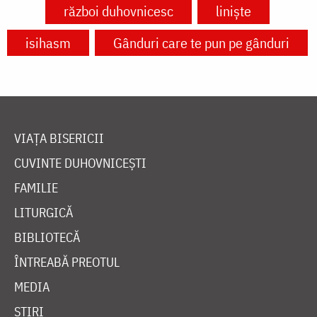
război duhovnicesc
liniște
isihasm
Gânduri care te pun pe gânduri
VIAȚA BISERICII
CUVINTE DUHOVNICEȘTI
FAMILIE
LITURGICĂ
BIBLIOTECĂ
ÎNTREABĂ PREOTUL
MEDIA
ȘTIRI