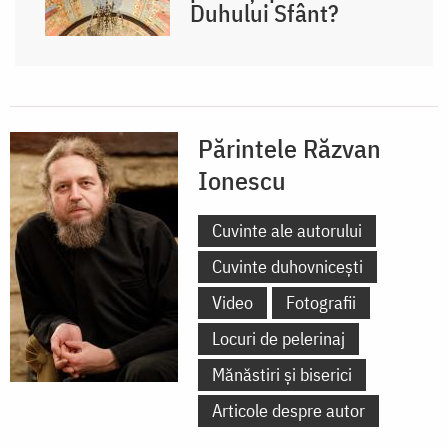
Duhului Sfânt?
Părintele Răzvan
Ionescu
Cuvinte ale autorului
Cuvinte duhovnicești
Video
Fotografii
Locuri de pelerinaj
Mănăstiri și biserici
Articole despre autor