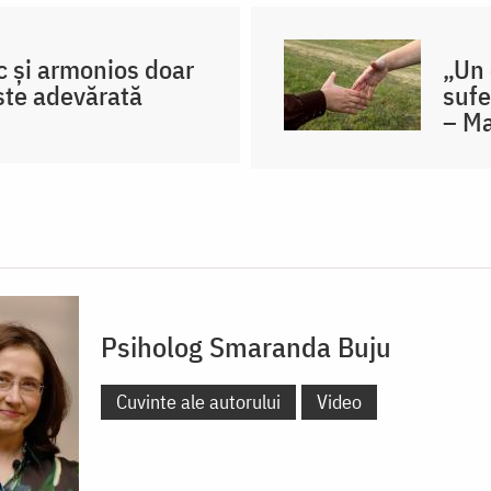
sc și armonios doar
„Un 
ste adevărată
sufe
– Ma
Psiholog Smaranda Buju
Cuvinte ale autorului
Video