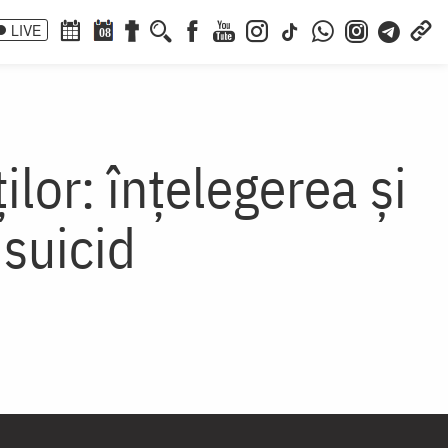
LIVE
08
lor: înțelegerea și
 suicid