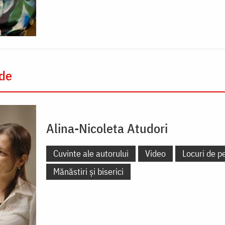
 de
Alina-Nicoleta Atudori
Cuvinte ale autorului
Video
Locuri de pe
Mănăstiri și biserici