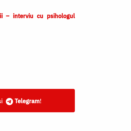
ii – interviu cu psihologul
și
Telegram
!