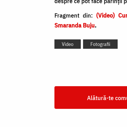
despre ce pot face părinții 
Fragment din:
(Video) Cum
Smaranda Buju
.
Video
Fotografii
Alătură-te comu