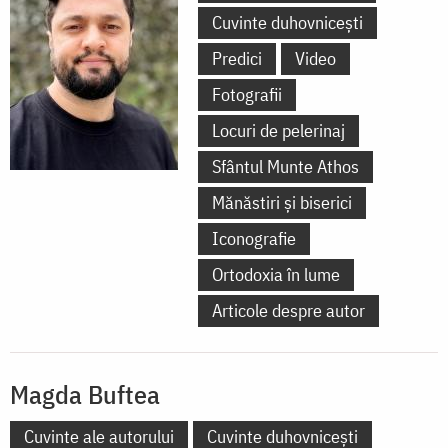
Cuvinte duhovnicești
Predici
Video
Fotografii
Locuri de pelerinaj
Sfântul Munte Athos
Mănăstiri și biserici
Iconografie
Ortodoxia în lume
Articole despre autor
Magda Buftea
Cuvinte ale autorului
Cuvinte duhovnicești