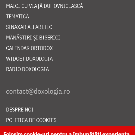
MAICI CU VIAȚĂ DUHOVNICEASCĂ
TEMATICĂ
SINAXAR ALFABETIC
MĂNĂSTIRI ȘI BISERICI
CALENDAR ORTODOX
WIDGET DOXOLOGIA
RADIO DOXOLOGIA
DESPRE NOI
POLITICA DE COOKIES
DONEAZĂ ONLINE PENTRU CATEDRALA NAȚIONALĂ
Folosim cookie-uri pentru a îmbunătăți experiența