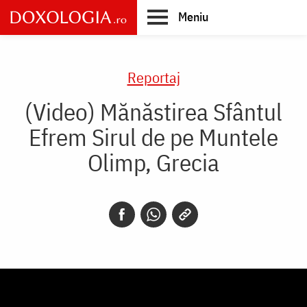
Skip
Meniu
to
main
Main
content
navigation
Reportaj
(Video) Mănăstirea Sfântul
Efrem Sirul de pe Muntele
Olimp, Grecia