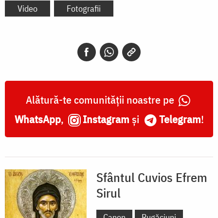
Video
Fotografii
Alătură-te comunității noastre pe
WhatsApp
,
Instagram
și
Telegram
!
Sfântul Cuvios Efrem
Sirul
Canon
Rugăciuni