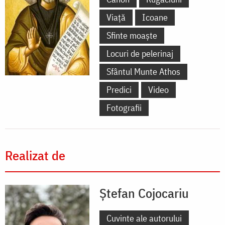
Viață
Icoane
Sfinte moaște
Locuri de pelerinaj
Sfântul Munte Athos
Predici
Video
Fotografii
Realizat de
Ștefan Cojocariu
Cuvinte ale autorului