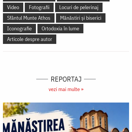
Video
Fotografii
Locuri de pelerinaj
Sfântul Munte Athos
Mănăstiri și biserici
Iconografie
Ortodoxia în lume
Articole despre autor
REPORTAJ
vezi mai multe »