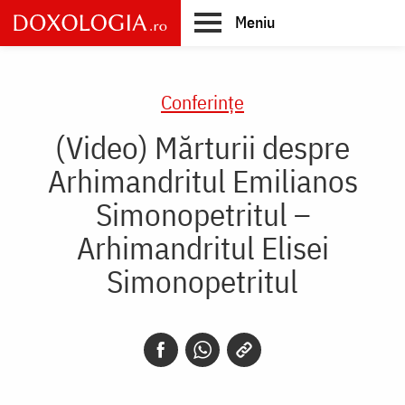
Skip
Meniu
to
main
Main
content
navigation
Conferințe
(Video) Mărturii despre
Arhimandritul Emilianos
Simonopetritul –
Arhimandritul Elisei
Simonopetritul