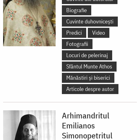
Biografie
Cuvinte duhovnicești
Predici
Video
Fotografii
Locuri de pelerinaj
Sfântul Munte Athos
Mănăstiri și biserici
Articole despre autor
Arhimandritul
Emilianos
Simonopetritul