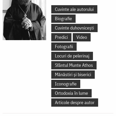
Cuvinte ale autorului
Biografie
Cuvinte duhovnicești
Predici
Video
Fotografii
Locuri de pelerinaj
Sfântul Munte Athos
Mănăstiri și biserici
Iconografie
Ortodoxia în lume
Articole despre autor