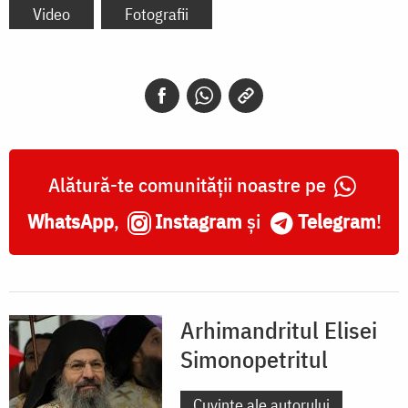
Video
Fotografii
Alătură-te comunității noastre pe
WhatsApp
,
Instagram
și
Telegram
!
Arhimandritul Elisei
Simonopetritul
Cuvinte ale autorului