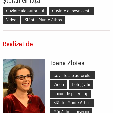
Ștefan Ghiață
Cuvinte ale autorului
Cuvinte duhovnicești
Video
Sfântul Munte Athos
Realizat de
Ioana Zlotea
Cuvinte ale autorului
Video
Fotografii
Locuri de pelerinaj
Sfântul Munte Athos
Mănăstiri și biserici