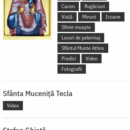
Canon
Rugăciuni
Viață
Minuni
Icoane
Sfinte moaște
Locuri de pelerinaj
Sfântul Munte Athos
Predici
Video
Fotografii
Sfânta Muceniță Tecla
Video