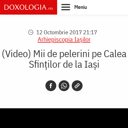
Skip
Meniu
to
main
Main
content
navigation
12 Octombrie 2017 21:17
Arhiepiscopia Iaşilor
(Video) Mii de pelerini pe Calea
Sfinților de la Iași