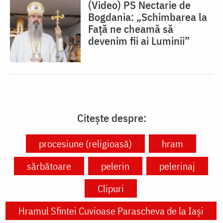
(Video) PS Nectarie de
Bogdania: „Schimbarea la
Față ne cheamă să
devenim fii ai Luminii”
Citește despre:
procesiune (religioasă)
hram
sărbătoare
pelerin
pelerinaj
Clipuri
Hramul Sfintei Cuvioase Parascheva de la Iași