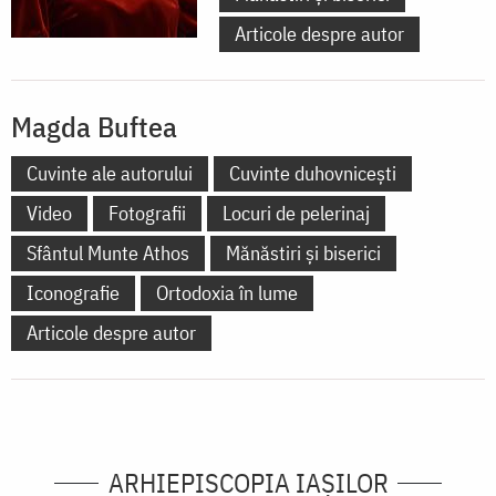
Articole despre autor
Magda Buftea
Cuvinte ale autorului
Cuvinte duhovnicești
Video
Fotografii
Locuri de pelerinaj
Sfântul Munte Athos
Mănăstiri și biserici
Iconografie
Ortodoxia în lume
Articole despre autor
ARHIEPISCOPIA IAŞILOR