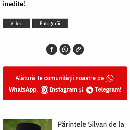
inedite!
Video
Fotografii
Alătură-te comunității noastre pe
WhatsApp
,
Instagram
și
Telegram
!
Părintele Silvan de la