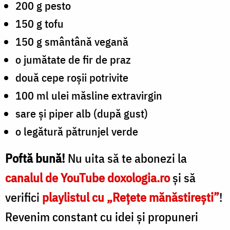
200 g pesto
150 g tofu
150 g smântână vegană
o jumătate de fir de praz
două cepe roșii potrivite
100 ml ulei măsline extravirgin
sare și piper alb (după gust)
o legătură pătrunjel verde
Poftă bună!
Nu uita
s
ă te abonezi la
canalul de YouTube doxologia.ro
și să
verifici
playlistul cu „Rețete mănăstirești”
!
Revenim constant cu idei și propuneri