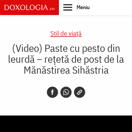
Skip
Meniu
to
main
Main
content
navigation
Stil de viaţă
(Video) Paste cu pesto din
leurdă – rețetă de post de la
Mănăstirea Sihăstria