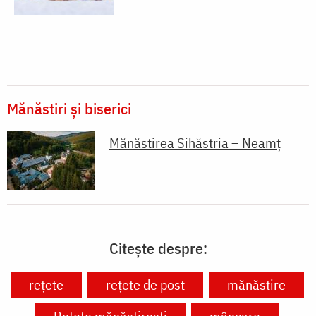
Mănăstiri și biserici
Mănăstirea Sihăstria – Neamț
Citește despre:
rețete
rețete de post
mănăstire