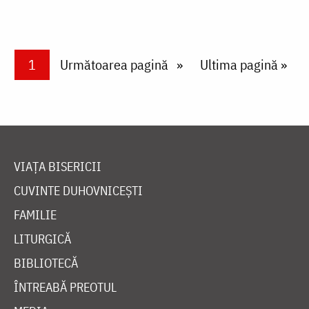
Paginare
Current page
1
Next page
Următoarea pagină
Last page
Ultima pagină »
VIAȚA BISERICII
CUVINTE DUHOVNICEȘTI
FAMILIE
LITURGICĂ
BIBLIOTECĂ
ÎNTREABĂ PREOTUL