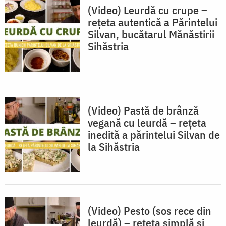
(Video) Leurdă cu crupe –
rețeta autentică a Părintelui
Silvan, bucătarul Mănăstirii
Sihăstria
(Video) Pastă de brânză
vegană cu leurdă – rețeta
inedită a părintelui Silvan de
la Sihăstria
(Video) Pesto (sos rece din
leurdă) – rețeta simplă și