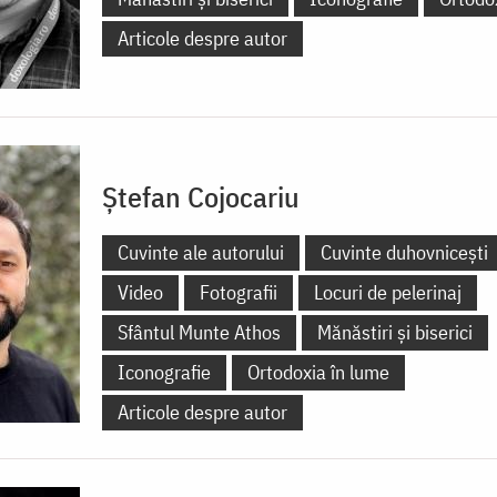
Articole despre autor
Ștefan Cojocariu
Cuvinte ale autorului
Cuvinte duhovnicești
Video
Fotografii
Locuri de pelerinaj
Sfântul Munte Athos
Mănăstiri și biserici
Iconografie
Ortodoxia în lume
Articole despre autor