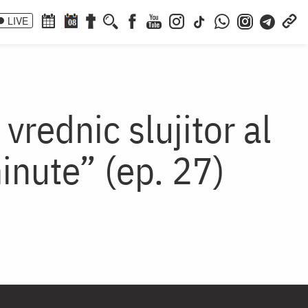
LIVE
08
rednic slujitor al
minute” (ep. 27)