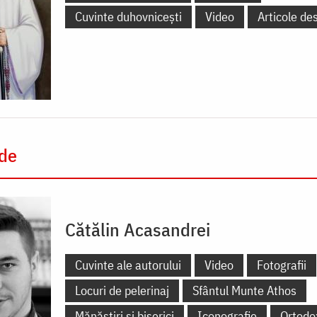
Cuvinte duhovnicești
Video
Articole de
 de
Cătălin Acasandrei
Cuvinte ale autorului
Video
Fotografii
Locuri de pelerinaj
Sfântul Munte Athos
Mănăstiri și biserici
Iconografie
Ortodo