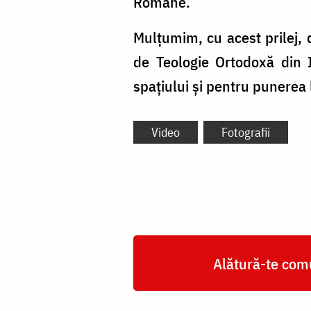
Române.
Mulțumim, cu acest prilej, d
de Teologie Ortodoxă din I
spațiului și pentru punerea 
Video
Fotografii
Alătură-te comu