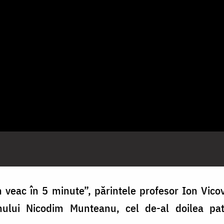
n veac în 5 minute”, părintele profesor Ion Vic
rhului Nicodim Munteanu, cel de-al doilea patr