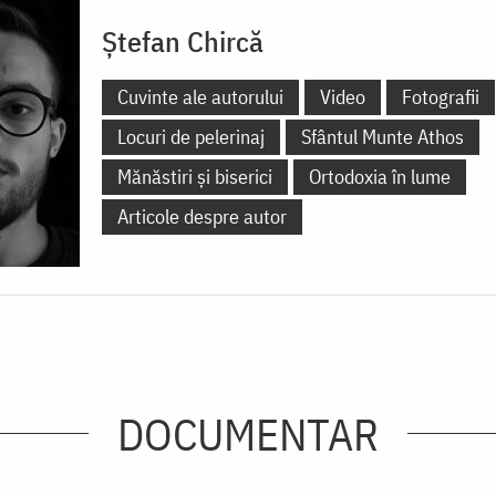
Ștefan Chircă
Cuvinte ale autorului
Video
Fotografii
Locuri de pelerinaj
Sfântul Munte Athos
Mănăstiri și biserici
Ortodoxia în lume
Articole despre autor
DOCUMENTAR