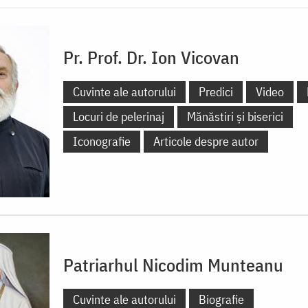
Pr. Prof. Dr. Ion Vicovan
Cuvinte ale autorului
Predici
Video
Locuri de pelerinaj
Mănăstiri și biserici
Iconografie
Articole despre autor
Patriarhul Nicodim Munteanu
Cuvinte ale autorului
Biografie