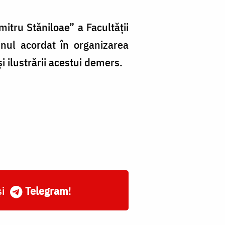
itru Stăniloae” a Facultății
inul acordat în organizarea
i ilustrării acestui demers.
și
Telegram
!