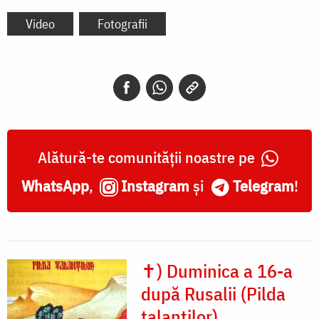
Video
Fotografii
Alătură-te comunității noastre pe
WhatsApp
,
Instagram
și
Telegram
!
✝) Duminica a 16-a
după Rusalii (Pilda
talanţilor)