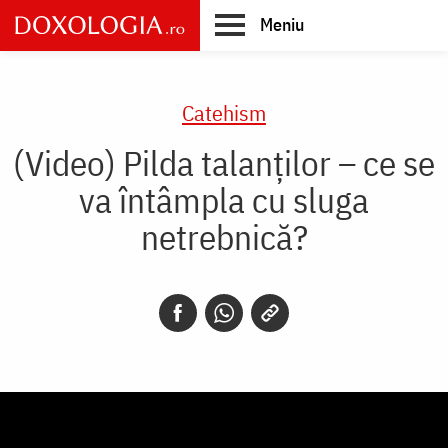
Skip
Meniu
to
main
Main
content
navigation
Catehism
(Video) Pilda talanților – ce se
va întâmpla cu sluga
netrebnică?