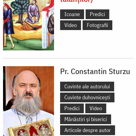
Icoane
Predici
Video
Fotografii
Pr. Constantin Sturzu
Cuvinte ale autorului
Cuvinte duhovnicești
Predici
Video
Mănăstiri și biserici
Articole despre autor