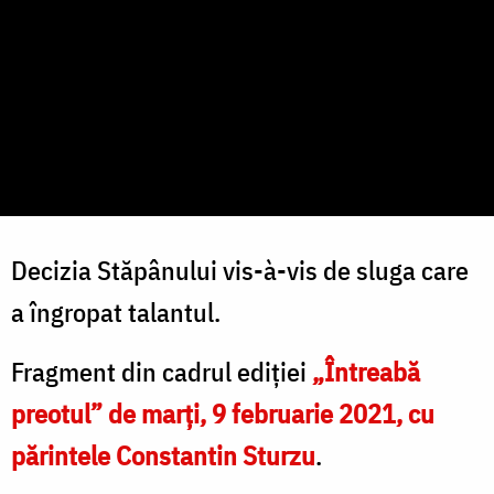
Decizia Stăpânului vis-à-vis de sluga care
a îngropat talantul.
Fragment din cadrul ediției
„Întreabă
preotul” de marți, 9 februarie 2021, cu
părintele Constantin Sturzu
.