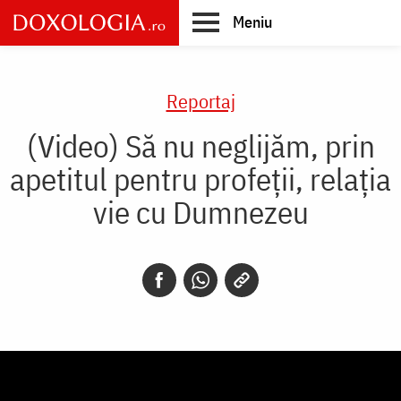
Skip
Meniu
to
main
Main
content
navigation
Reportaj
(Video) Să nu neglijăm, prin
apetitul pentru profeții, relația
vie cu Dumnezeu