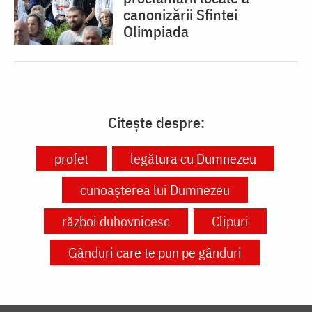
canonizării Sfintei
Olimpiada
Citește despre:
profet
legătura cu Dumnezeu
cunoașterea lui Dumnezeu
război duhovnicesc
Clipuri
Gânduri care te pun pe gânduri