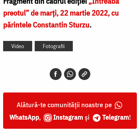
Fragment din cadrul ediției
„Întreabă
preotul” de marți, 22 martie 2022, cu
părintele Constantin Sturzu
.
Video
Fotografii
Alătură-te comunității noastre pe
WhatsApp
,
Instagram
și
Telegram
!