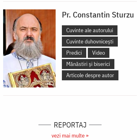
Pr. Constantin Sturzu
Cuvinte ale autorului
Cuvinte duhovnicești
Predici
Video
Mănăstiri și biserici
Articole despre autor
REPORTAJ
vezi mai multe »