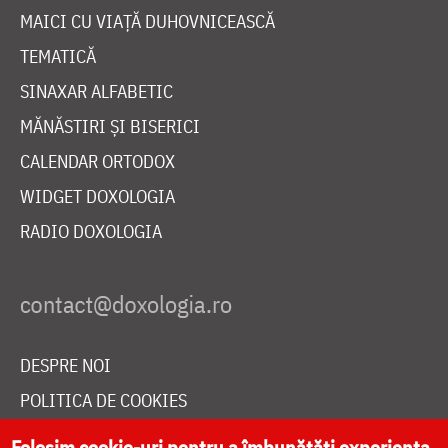
MAICI CU VIAȚĂ DUHOVNICEASCĂ
TEMATICĂ
SINAXAR ALFABETIC
MĂNĂSTIRI ȘI BISERICI
CALENDAR ORTODOX
WIDGET DOXOLOGIA
RADIO DOXOLOGIA
DESPRE NOI
POLITICA DE COOKIES
DONEAZĂ ONLINE PENTRU CATEDRALA NAȚIONALĂ
Folosim cookie-uri pentru a îmbunătăți experiența