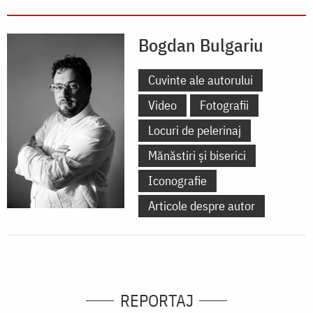
Bogdan Bulgariu
Cuvinte ale autorului
Video
Fotografii
Locuri de pelerinaj
Mănăstiri și biserici
Iconografie
Articole despre autor
REPORTAJ