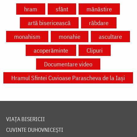
hram
sfânt
mănăstire
artă bisericească
răbdare
monahism
monahie
ascultare
acoperăminte
Clipuri
Documentare video
Hramul Sfintei Cuvioase Parascheva de la Iași
VIAȚA BISERICII
CUVINTE DUHOVNICEȘTI