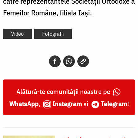
către reprezentantele Societății Ortodoxe a
Femeilor Române, filiala Iași.
Video
Fotografii
Alătură-te comunității noastre pe
WhatsApp
,
Instagram
și
Telegram
!