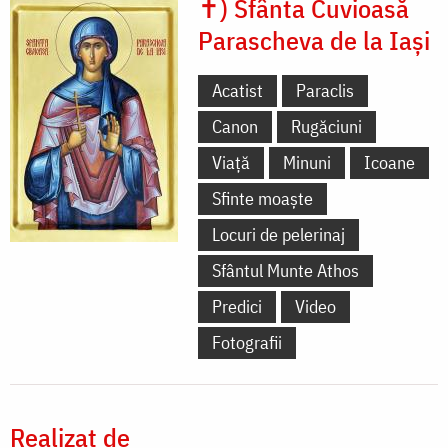
✝) Sfânta Cuvioasă
Parascheva de la Iași
Acatist
Paraclis
Canon
Rugăciuni
Viață
Minuni
Icoane
Sfinte moaște
Locuri de pelerinaj
Sfântul Munte Athos
Predici
Video
Fotografii
Realizat de