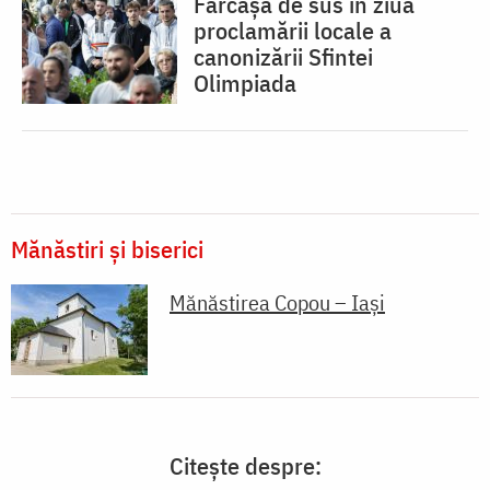
Fărcașa de sus în ziua
proclamării locale a
canonizării Sfintei
Olimpiada
Mănăstiri și biserici
Mănăstirea Copou – Iași
Citește despre: