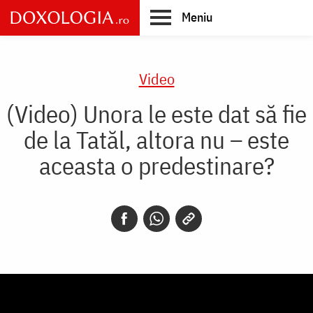
Skip
Meniu
to
main
Main
content
navigation
Video
(Video) Unora le este dat să fie
de la Tatăl, altora nu – este
aceasta o predestinare?