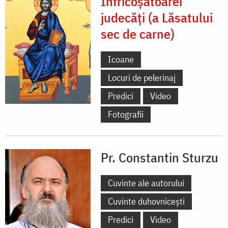
Înfricoșătoarei
judecăți (a Lăsatului
sec de carne)
Icoane
Locuri de pelerinaj
Predici
Video
Fotografii
Pr. Constantin Sturzu
Cuvinte ale autorului
Cuvinte duhovnicești
Predici
Video