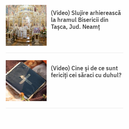
(Video) Slujire arhierească
la hramul Bisericii din
Tașca, Jud. Neamț
(Video) Cine și de ce sunt
fericiți cei săraci cu duhul?