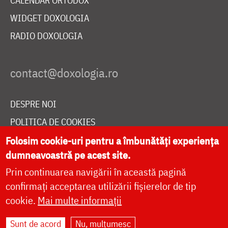
CALENDAR ORTODOX
WIDGET DOXOLOGIA
RADIO DOXOLOGIA
DESPRE NOI
POLITICA DE COOKIES
Folosim cookie-uri pentru a îmbunătăți experiența
DONEAZĂ ONLINE PENTRU CATEDRALA NAȚIONALĂ
dumneavoastră pe acest site.
Prin continuarea navigării în această pagină
LIVE
confirmați acceptarea utilizării fișierelor de tip
cookie.
Mai multe informații
Sunt de acord
Nu, mulțumesc