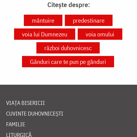
Citește despre:
mântuire
predestinare
voia lui Dumnezeu
voia omului
război duhovnicesc
Gânduri care te pun pe gânduri
VIAȚA BISERICII
CUVINTE DUHOVNICEȘTI
FAMILIE
LITURGICĂ