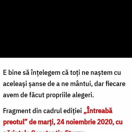
E bine să înțelegem că toți ne naștem cu
aceleași șanse de a ne mântui, dar fiecare
avem de făcut propriile alegeri.
Fragment din cadrul ediției
„Întreabă
preotul” de marți, 24 noiembrie 2020, cu