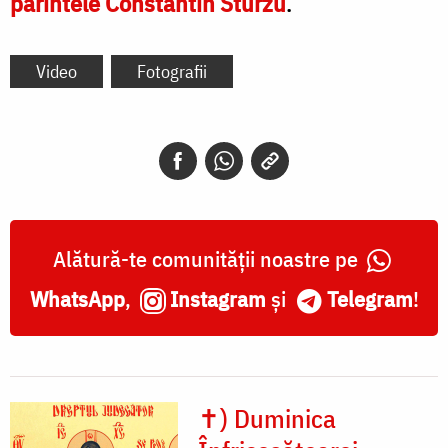
părintele Constantin Sturzu
.
Video
Fotografii
Alătură-te comunității noastre pe
WhatsApp
,
Instagram
și
Telegram
!
✝) Duminica