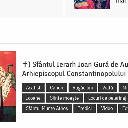
mai 
✝) Sfântul Ierarh Ioan Gură de Au
Arhiepiscopul Constantinopolului
Acatist
Canon
Rugăciuni
Viață
Mi
Icoane
Sfinte moaște
Locuri de pelerinaj
Sfântul Munte Athos
Predici
Video
Fo