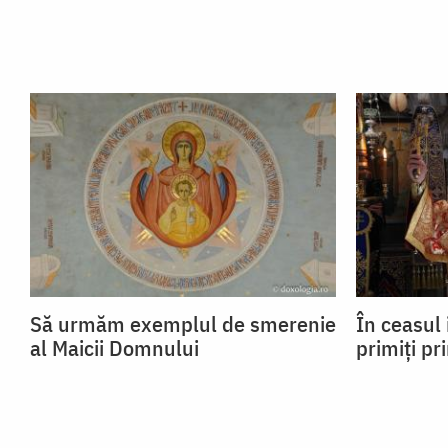
Să urmăm exemplul de smerenie
În ceasul 
al Maicii Domnului
primiți pr