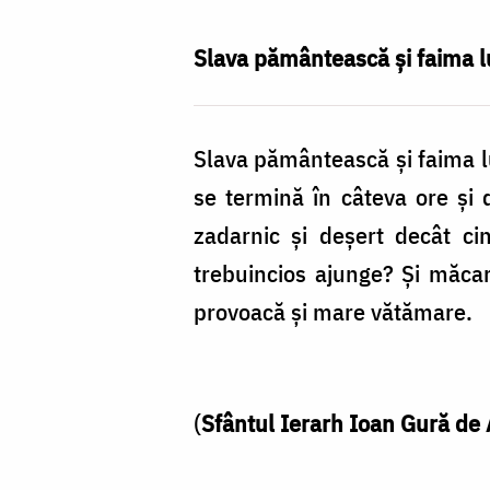
am
faimă...
Slava pământească şi faima l
Slava pământească şi faima l
se termină în câteva ore şi d
zadarnic şi deşert decât ci
trebuincios ajunge? Şi măcar
provoacă şi mare vătămare.
(
Sfântul Ierarh Ioan Gură de