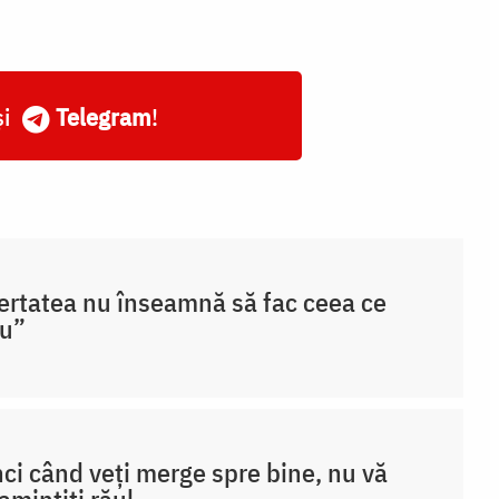
și
Telegram
!
ertatea nu înseamnă să fac ceea ce
au”
ci când veți merge spre bine, nu vă