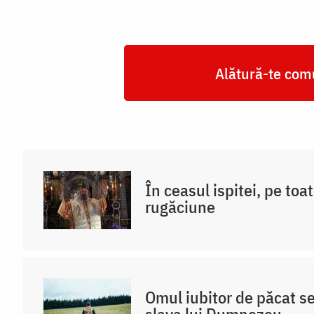
Alătură-te comu
În ceasul ispitei, pe toat
rugăciune
Omul iubitor de păcat s