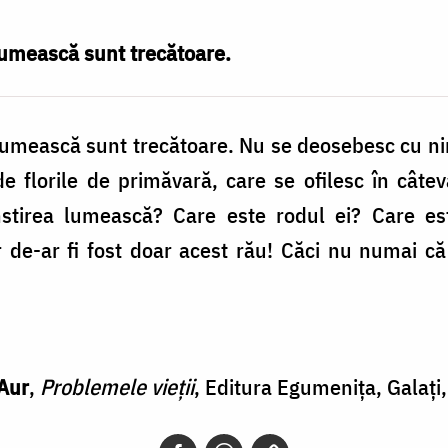
umească sunt trecătoare.
umească sunt trecătoare. Nu se deosebesc cu nim
e florile de primăvară, care se ofilesc în câte
nstirea lumească? Care este rodul ei? Care est
 de-ar fi fost doar acest rău! Căci nu numai că
 Aur
,
Problemele vieții
, Editura Egumenița, Galați,