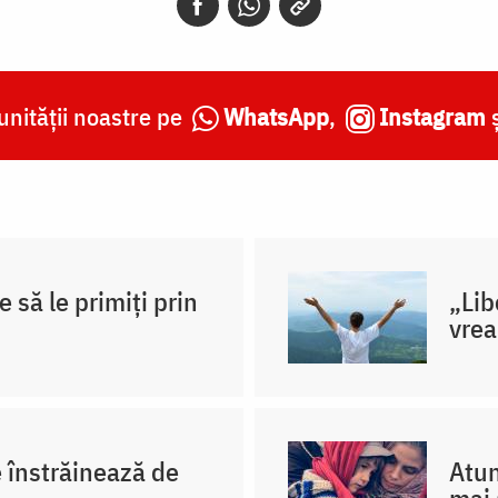
nității noastre pe
WhatsApp
,
Instagram
e să le primiți prin
„Lib
vre
e înstrăinează de
Atun