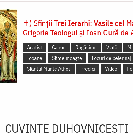
✝) Sfinții Trei Ierarhi: Vasile cel M
Grigorie Teologul și Ioan Gură de 
Acatist
Canon
Rugăciuni
Viață
Mi
Icoane
Sfinte moaște
Locuri de pelerinaj
Sfântul Munte Athos
Predici
Video
Fo
CUVINTE DUHOVNICEȘTI