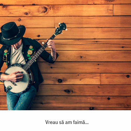
Vreau să am faimă...