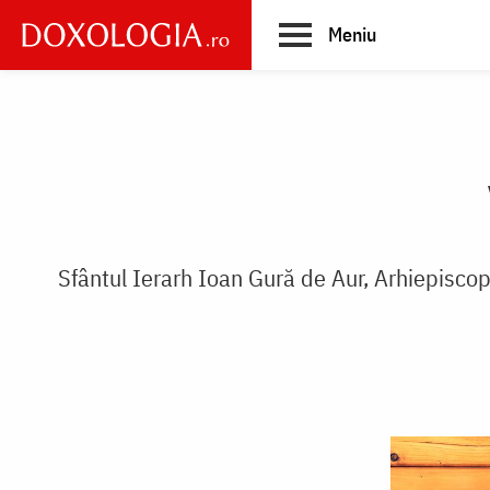
Skip
Meniu
to
main
Main
content
navigation
Sfântul Ierarh Ioan Gură de Aur, Arhiepisco