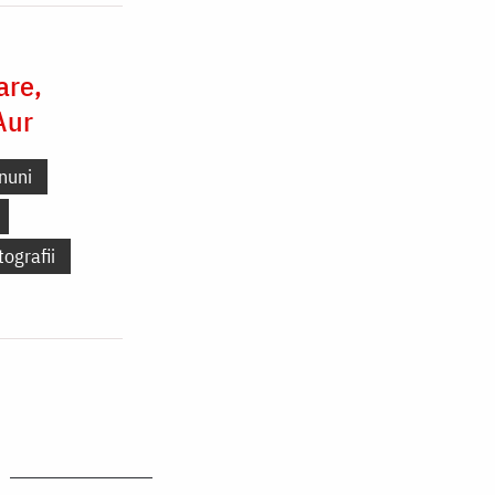
are,
Aur
nuni
tografii