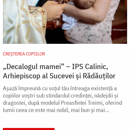
CREŞTEREA COPIILOR
„Decalogul mamei” – IPS Calinic,
Arhiepiscop al Sucevei și Rădăuților
Așază împreună cu soțul tău întreaga existență a
copiilor voștri sub stindardul credinței, nădejdii și
dragostei, după modelul Preasfintei Treimi, oferind
lumii ceea ce este mai nobil, mai bun și mai...