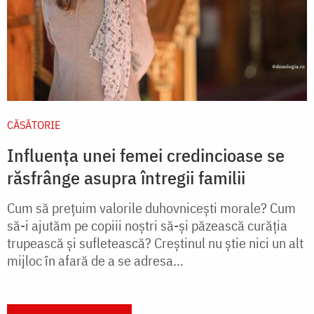
CĂSĂTORIE
Influența unei femei credincioase se
răsfrânge asupra întregii familii
Cum să preţuim valorile duhovniceşti morale? Cum
să-i ajutăm pe copiii noştri să-şi păzească curăţia
trupească şi sufletească? Creştinul nu ştie nici un alt
mijloc în afară de a se adresa...