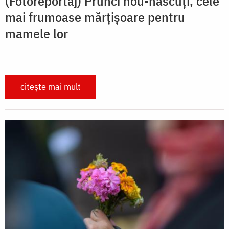
(Fotoreportaj) Prunci nou-născuți, cele
mai frumoase mărțișoare pentru
mamele lor
citește mai mult