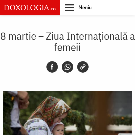
Skip
Meniu
to
main
Main
content
navigation
8 martie – Ziua Internațională a
femeii