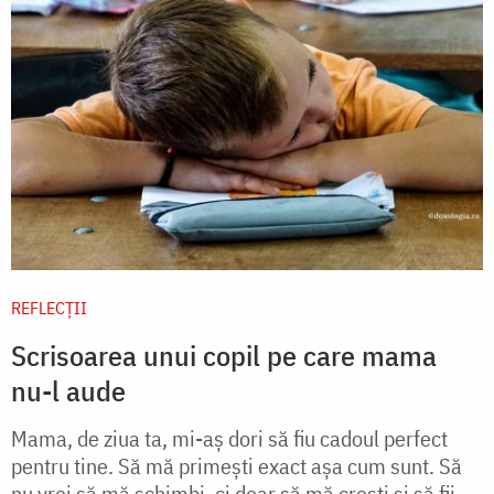
REFLECȚII
Scrisoarea unui copil pe care mama
nu-l aude
Mama, de ziua ta, mi-aș dori să fiu cadoul perfect
pentru tine. Să mă primești exact așa cum sunt. Să
nu vrei să mă schimbi, ci doar să mă crești și să fii