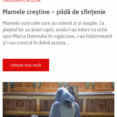
CREŞTEREA COPIILOR
Mamele creștine – pildă de sfințenie
Mamele sunt cele care au ostenit zi şi noapte. La
pieptul lor au ţinut copiii, acolo i-au întors cu ochii
spre Maica Domnului în rugăciune, i-au îndumnezeit
şi i-au crescut în duhul acesta...
citește mai mult