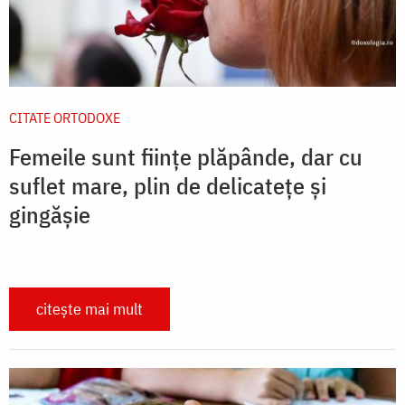
CITATE ORTODOXE
Femeile sunt ființe plăpânde, dar cu
suflet mare, plin de delicatețe și
gingășie
citește mai mult