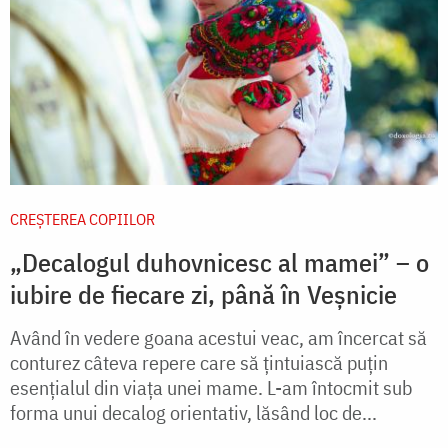
CREŞTEREA COPIILOR
„Decalogul duhovnicesc al mamei” – o
iubire de fiecare zi, până în Veșnicie
Având în vedere goana acestui veac, am încercat să
conturez câteva repere care să țintuiască puțin
esențialul din viața unei mame. L-am întocmit sub
forma unui decalog orientativ, lăsând loc de...