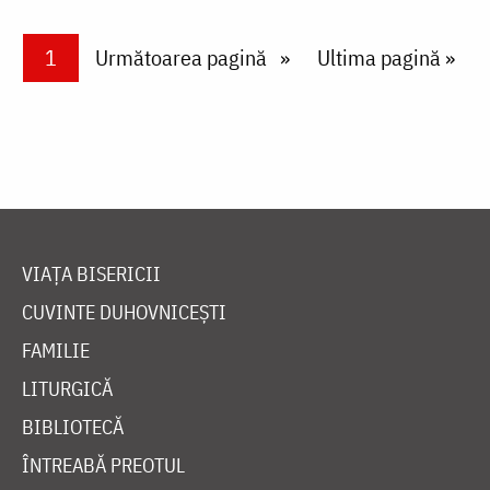
Paginare
Current page
1
Next page
Următoarea pagină
Last page
Ultima pagină »
VIAȚA BISERICII
CUVINTE DUHOVNICEȘTI
FAMILIE
LITURGICĂ
BIBLIOTECĂ
ÎNTREABĂ PREOTUL