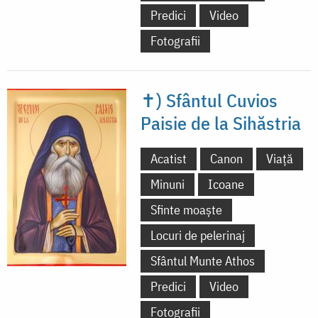
Predici
Video
Fotografii
✝) Sfântul Cuvios
Paisie de la Sihăstria
Acatist
Canon
Viață
Minuni
Icoane
Sfinte moaște
Locuri de pelerinaj
Sfântul Munte Athos
Predici
Video
Fotografii