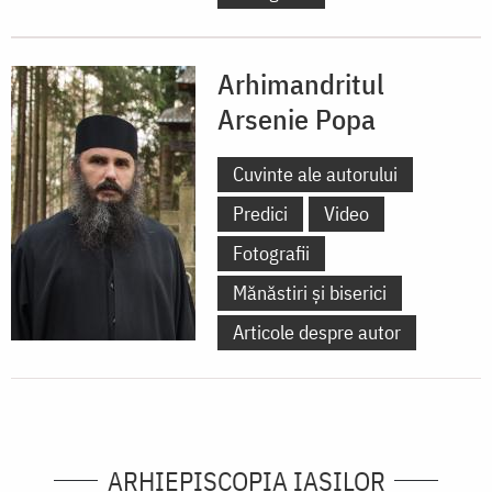
Arhimandritul
Arsenie Popa
Cuvinte ale autorului
Predici
Video
Fotografii
Mănăstiri și biserici
Articole despre autor
ARHIEPISCOPIA IAŞILOR