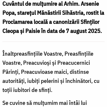
Cuvântul de mulțumire al Arhim. Arsenie
duhovnicește
Popa, starețul Mănăstirii Sihăstria, rostit la
credința
Proclamarea locală a canonizării Sfinților
poporului
Cleopa și Paisie în data de 7 august 2025.
român”
–
Arhim.
Înaltpreasfințiile Voastre, Preasfințiile
Arsenie
Voastre, Preacuvioși și Preacucernici
Popa
Părinți, Preacuvioase maici, distinse
/
autorități, iubiți pelerini și închinători, cu
Foto:
toții iubitori de sfinți.
pr.
Silviu
Se cuvine să mulțumim mai întâi lui
Cluci