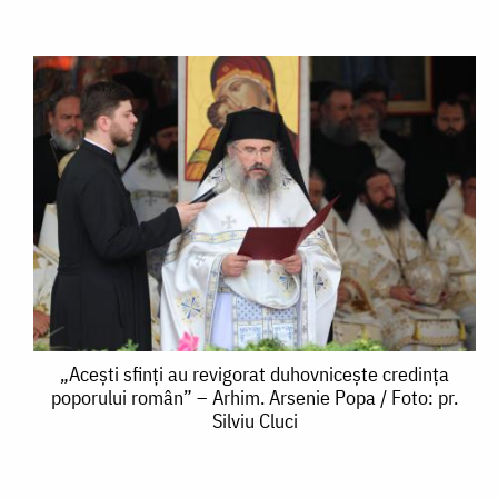
„Acești
„Acești sfinți au revigorat duhovnicește credința
poporului român” – Arhim. Arsenie Popa / Foto: pr.
sfinți
Silviu Cluci
au
revigorat