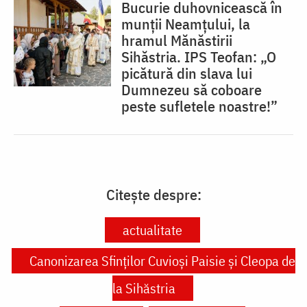
Bucurie duhovnicească în
munții Neamțului, la
hramul Mănăstirii
Sihăstria. IPS Teofan: „O
picătură din slava lui
Dumnezeu să coboare
peste sufletele noastre!”
Citește despre:
actualitate
Canonizarea Sfinților Cuvioși Paisie și Cleopa de
la Sihăstria