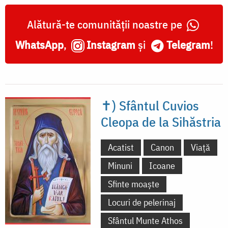
Alătură-te comunității noastre pe
WhatsApp
,
Instagram
și
Telegram
!
✝) Sfântul Cuvios
Cleopa de la Sihăstria
Acatist
Canon
Viață
Minuni
Icoane
Sfinte moaște
Locuri de pelerinaj
Sfântul Munte Athos