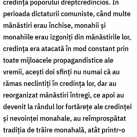
credința poporului dreptcredincios. În
perioada dictaturii comuniste, când multe
mănăstiri erau închise, monahii și
monahiile erau izgoniți din mănăstirile lor,
credința era atacată în mod constant prin
toate mijloacele propagandistice ale
vremii, acești doi sfinți nu numai că au
rămas neclintiți în credința lor, dar au
reorganizat mănăstiri întregi, ce apoi au
devenit la rândul lor fortărețe ale credinței
și nevoinței monahale, au reîmprospătat
tradiția de trăire monahală, atât printr-o