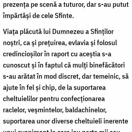
prezența pe scenă a tuturor, dar s-au putut
împărtăși de cele Sfinte.
Viața plăcută lui Dumnezeu a Sfinților
noștri, ca și prețuirea, evlavia și folosul
credincioșilor în raport cu aceștia s-a
cunoscut și în faptul că mulți binefăcători
s-au arătat în mod discret, dar temeinic, să
ajute în fel și chip, de la suportarea
cheltuielilor pentru confecționarea
raclelor, veșmintelor, baldachinelor,
suportarea unor diverse cheltuieli inerente
unui eveniment la care iau parte mii sau