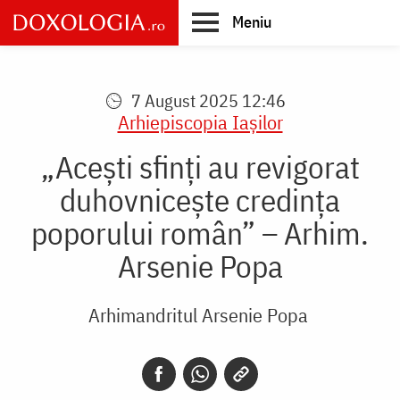
Skip
Meniu
to
main
Main
content
navigation
7 August 2025 12:46
Arhiepiscopia Iaşilor
„Acești sfinți au revigorat
duhovnicește credința
poporului român” – Arhim.
Arsenie Popa
Arhimandritul Arsenie Popa