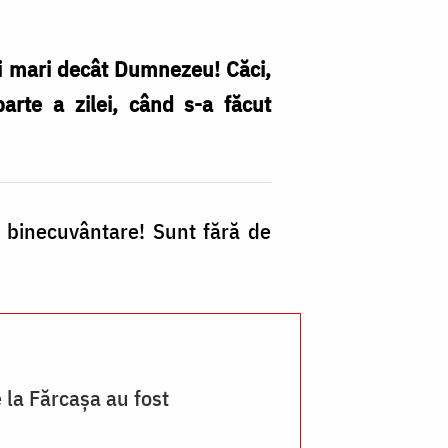
ai mari decât Dumnezeu! Căci,
arte a zilei, când s-a făcut
A
fo
e binecuvântare! Sunt fără de
și
e
ac
–
p
 la Fărcașa au fost
d