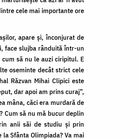
dintre cele mai importante ore
șilor, apare și, înconjurat de
i, face slujba rânduită într-un
cum să nu le auzi ciripitul. E
lte oseminte decât strict cele
rhal Răzvan Mihai Clipici este
put, dar apoi am prins curaj”,
dea mâna, căci era murdară de
? Cum să nu mă bucur deplin
n anii săi de studiu și prin
de la Sfânta Olimpiada? Va mai