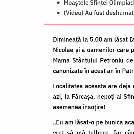
Olimpiada
Moaștele Sfintei Olimpia
de
(Video) Au fost deshumat
la
Fărcașa
Dimineață la 5.00 am lăsat Ia
/
Nicolae și a oamenilor care p
Foto:
Mama Sfântului Petroniu de
pr.
canonizate în acest an în Pat
Silviu
Cluci
Localitatea aceasta are deja d
azi, la Fărcașa, nepoți ai Sf
asemenea însoțire!
„Eu am lăsat-o pe bunica acas
vrut să mă tulbure. Iar câ