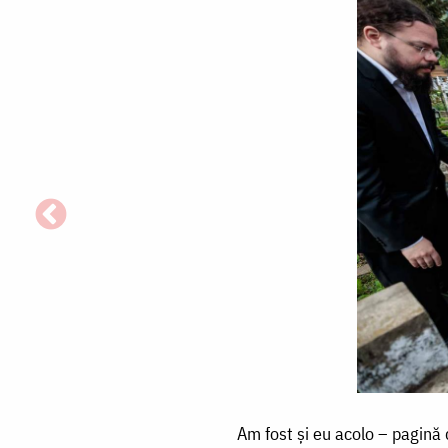
Am
Am fost și eu acolo – pagină d
fost