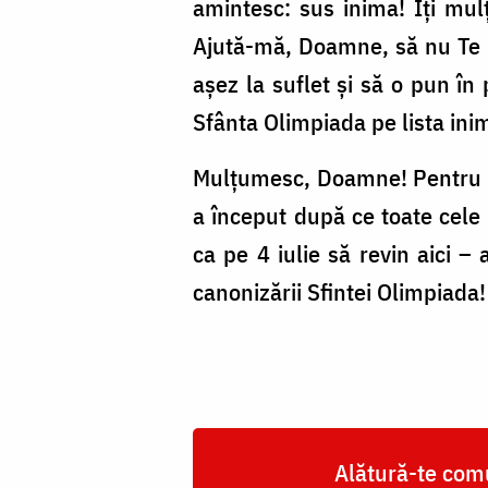
amintesc: sus inima! Îți mu
Ajută-mă, Doamne, să nu Te u
așez la suflet și să o pun în 
Sfânta Olimpiada pe lista ini
Mulțumesc, Doamne! Pentru f
a început după ce toate cele 
ca pe 4 iulie să revin aici 
canonizării Sfintei Olimpiada!
Alătură-te comu