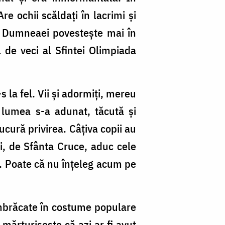
Si
 ochii scăldați în lacrimi și
Cl
. Dumneaei povestește mai în
 de veci al Sfintei Olimpiada
 la fel. Vii și adormiți, mereu
 lumea s-a adunat, tăcută și
bucură privirea. Câțiva copii au
ri, de Sfânta Cruce, aduc cele
că. Poate că nu înțeleg acum pe
 îmbrăcate în costume populare
 mărturisește că azi ar fi avut