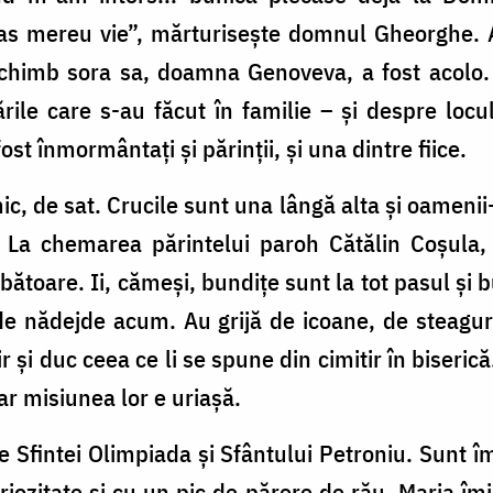
 mereu vie”, mărturisește domnul Gheorghe. Are
 schimb sora sa, doamna Genoveva, a fost acolo
e care s-au făcut în familie – și despre locul
st înmormântați și părinții, și una dintre fiice.
ic, de sat. Crucile sunt una lângă alta și oamenii-s
. La chemarea părintelui paroh Cătălin Coșula,
rbătoare. Ii, cămeși, bundițe sunt la tot pasul și 
s de nădejde acum. Au grijă de icoane, de steagu
ir și duc ceea ce li se spune din cimitir în biseri
ar misiunea lor e uriașă.
le Sfintei Olimpiada și Sfântului Petroniu. Sunt
eriozitate și cu un pic de părere de rău, Maria îmi