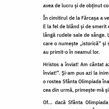
avea de lucru și de obținut c
În cimitirul de la Fărcașa a v
E la fel de blând și de smerit
lângă rudele sale de sânge. L
care o numește „istorică” și 
au primit-o în neamul lor.
Hristos a înviat! Am cântat a
înviat!”. Și-am pus azi la in
o rostea Sfânta Olimpiada în
cea din urmă, primește-mă și
Of... dacă Sfânta Olimpiada