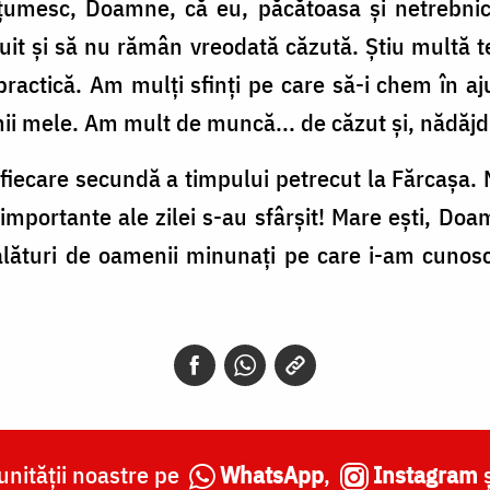
lțumesc, Doamne, că eu, păcătoasa și netrebnica
it și să nu rămân vreodată căzută. Știu multă 
practică. Am mulți sfinți pe care să-i chem în aj
mii mele. Am mult de muncă... de căzut și, nădăjdu
iecare secundă a timpului petrecut la Fărcașa. 
importante ale zilei s-au sfârșit! Mare ești, Do
– alături de oamenii minunați pe care i-am cunos
nității noastre pe
WhatsApp
,
Instagram