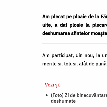
și
eu
Am plecat pe ploaie de la Fă
acolo
uite, a dat ploaie la pleca
–
deshumarea sfintelor moaște 
pagină
de
Am participat, din nou, la u
jurnal
merite și, totuși, atât de plină
din
ziua
descoperirii
Vezi și:
moaștelor
(Foto) Zi de binecuvântare
Sfintei
deshumate