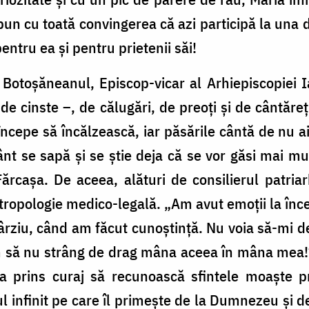
spun cu toată convingerea că azi participă la una 
entru ea și pentru prietenii săi!
r Botoșăneanul, Episcop-vicar al Arhiepiscopiei Ia
 de cinste –, de călugări, de preoți și de cântăreț
pe să încălzească, iar păsările cântă de nu ai 
t se sapă și se știe deja că se vor găsi mai mu
ărcașa. De aceea, alături de consilierul patria
ropologie medico-legală. „Am avut emoții la înce
târziu, când am făcut cunoștință. Nu voia să-mi 
 să nu strâng de drag mâna aceea în mâna mea!
a prins curaj să recunoască sfintele moaște pri
rul infinit pe care îl primește de la Dumnezeu și 