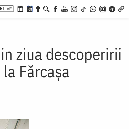
LIVE
08
in ziua descoperirii
 la Fărcașa