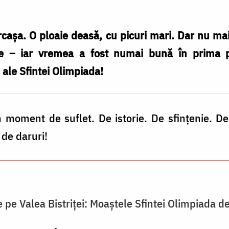
rcașa. O ploaie deasă, cu picuri mari. Dar nu m
re – iar vremea a fost numai bună în prima p
ale Sfintei Olimpiada!
n moment de suflet. De istorie. De sfințenie. D
 de daruri!
 pe Valea Bistriței: Moaștele Sfintei Olimpiada de