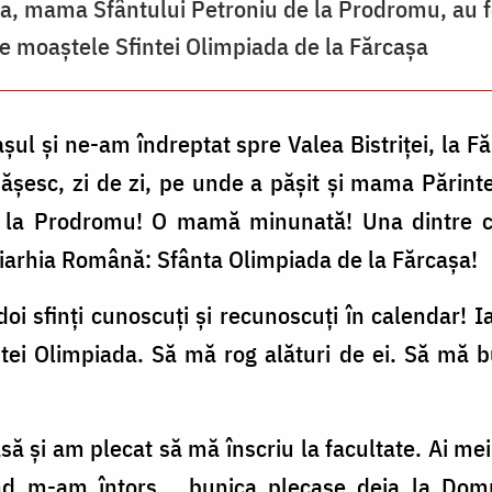
da, mama Sfântului Petroniu de la Prodromu, au
e moaștele Sfintei Olimpiada de la Fărcașa
șul și ne-am îndreptat spre Valea Bistriței, la Fă
ășesc, zi de zi, pe unde a pășit și mama Părinte
 la Prodromu! O mamă minunată! Una dintre ce
riarhia Română: Sfânta Olimpiada de la Fărcașa!
oi sfinți cunoscuți și recunoscuți în calendar! I
intei Olimpiada. Să mă rog alături de ei. Să mă
ă și am plecat să mă înscriu la facultate. Ai m
nd m-am întors... bunica plecase deja la Dom