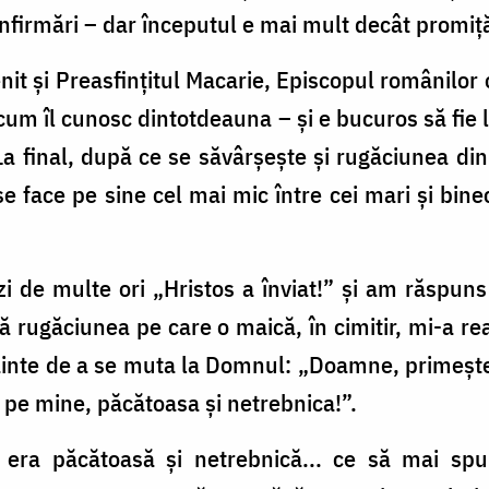
onfirmări – dar începutul e mai mult decât promiț
enit și Preasfințitul Macarie, Episcopul românilo
 cum îl cunosc dintotdeauna – și e bucuros să fie
a final, după ce se săvârșește și rugăciunea din 
se face pe sine cel mai mic între cei mari și bine
zi de multe ori „Hristos a înviat!” și am răspun
imă rugăciunea pe care o maică, în cimitir, mi-a r
ainte de a se muta la Domnul: „
Doamne, primește p
 pe mine, păcătoasa și netrebnica!
”.
 era păcătoasă și netrebnică... ce să mai sp