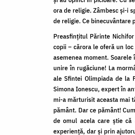
ora de religie. Zâmbesc și-i 
de religie. Ce binecuvântare p
Preasfințitul Părinte Nichifo
copii – cărora le oferă un loc
asemenea moment. Soarele înce
unire în rugăciune! La mormân
ale Sfintei Olimpiada de la F
Simona Ionescu, expert în ant
mi-a mărturisit aceasta mai 
pământ. Dar ce pământ! Cum
de omul acela care știe că 
experiență, dar și prin ajuto