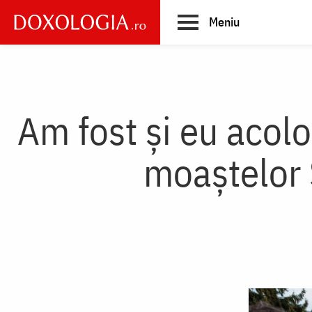
Skip
Meniu
to
main
Main
content
navigation
Am fost și eu acolo
moaștelor 