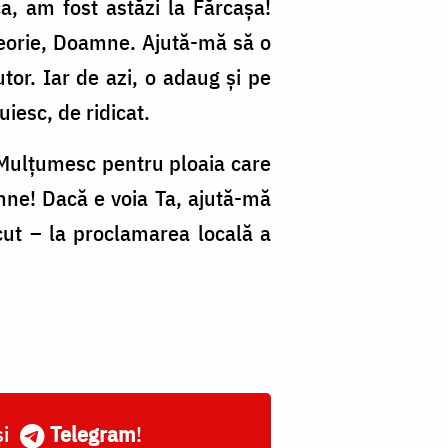
, am fost astăzi la Fărcașa!
teorie, Doamne. Ajută-mă să o
utor. Iar de azi, o adaug și pe
iesc, de ridicat.
Mulțumesc pentru ploaia care
amne! Dacă e voia Ta, ajută-mă
cut – la proclamarea locală a
și
Telegram
!