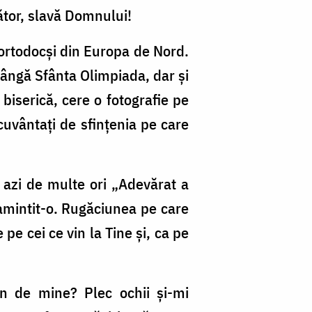
ător, slavă Domnului!
r ortodocși din Europa de Nord.
 lângă Sfânta Olimpiada, dar și
biserică, cere o fotografie pe
cuvântați de sfințenia pe care
s azi de multe ori „Adevărat a
eamintit-o. Rugăciunea pe care
e cei ce vin la Tine și, ca pe
un de mine? Plec ochii și-mi