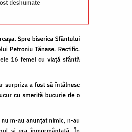
 fost deshumate
ju
di
zi
de
rcașa. Spre biserica Sfântului
m
lui Petroniu Tănase. Rectific.
Sf
le 16 femei cu viață sfântă
O
d
ar surpriza a fost să întâlnesc
la
 bucur cu smerită bucurie de o
F
/
Fo
ei nu m-au anunțat nimic, n-au
pr
nul și era înmormântată. În