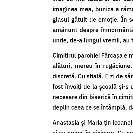
imaginea mea, bunica a rămas
glasul gâtuit de emoție. În
amănunt despre înmormântăril
unde, de-a lungul vremii, au fo
Cimitirul parohiei Fărcașa e m
alături, mereu în rugăciune
discretă. Cu sfială. E zi de să
fost învoiți de la școală și-
necesare din biserică în cimit
deplin ceea ce se întâmplă, d
Anastasia și Maria țin icoane
și au opinci în picioare. Cu s