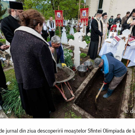
e jurnal din ziua descoperirii moaștelor Sfintei Olimpiada de la 