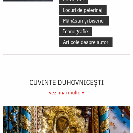
Locuri de pelerinaj
Mănăstiri și biserici
Iconografie
Articole despre autor
CUVINTE DUHOVNICEȘTI
vezi mai multe »