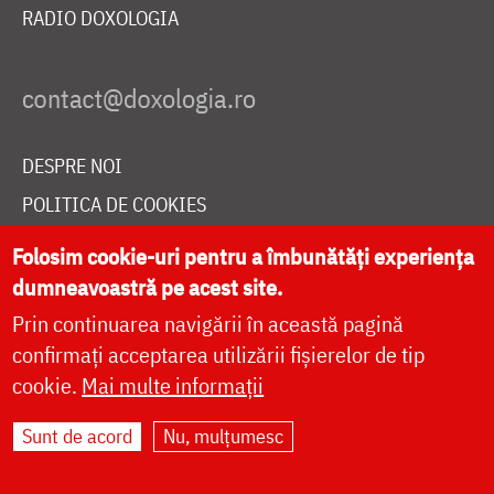
RADIO DOXOLOGIA
DESPRE NOI
POLITICA DE COOKIES
DONEAZĂ ONLINE PENTRU CATEDRALA NAȚIONALĂ
Folosim cookie-uri pentru a îmbunătăți experiența
dumneavoastră pe acest site.
Prin continuarea navigării în această pagină
LIVE
confirmați acceptarea utilizării fișierelor de tip
cookie.
Mai multe informații
Site dezvoltat de
DOXOLOGIA MEDIA
,
Sunt de acord
Nu, mulțumesc
Arhiepiscopia Iașilor | ©
doxologia.ro