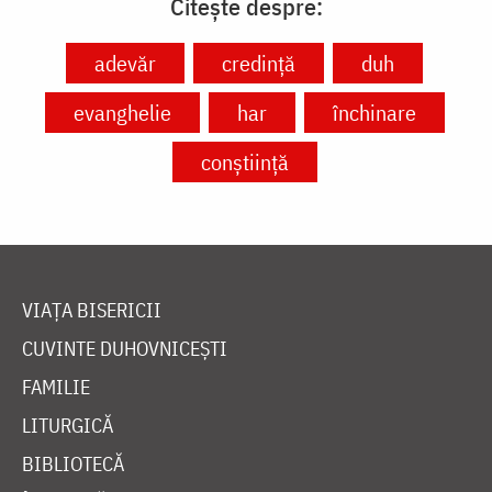
Citește despre:
adevăr
credință
duh
evanghelie
har
închinare
conștiință
VIAȚA BISERICII
CUVINTE DUHOVNICEȘTI
FAMILIE
LITURGICĂ
BIBLIOTECĂ