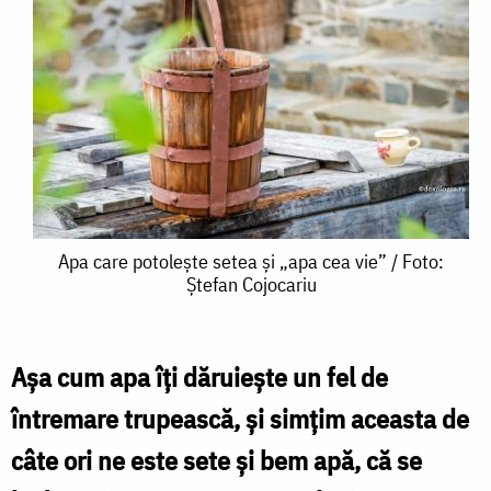
Apa
Apa care potolește setea și „apa cea vie” / Foto:
Ștefan Cojocariu
care
potolește
setea
Așa cum apa îți dăruiește un fel de
și
întremare trupească, și simțim aceasta de
„apa
câte ori ne este sete și bem apă, că se
cea