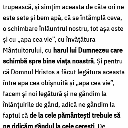
trupească, și simțim aceasta de câte ori ne
este sete și bem apă, că se întâmplă ceva,
o schimbare înlăuntrul nostru, tot așa este
și cu „apa cea vie”, cu învățătura
Mântuitorului, cu
harul lui Dumnezeu care
schimbă spre bine viața noastră
. Și pentru
că Domnul Hristos a făcut legătura aceasta
între apa cea obișnuită și „apa cea vie”,
facem și noi legătură și ne gândim la
înlănțuirile de gând, adică ne gândim la
faptul că
de la cele pământești trebuie să
ne ridicăm gândul la cele cerești
. De