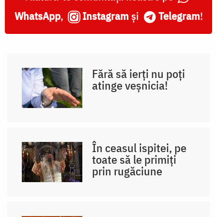
WhatsApp
,
Instagram
și
Telegram
!
Fără să ierți nu poți
atinge veșnicia!
În ceasul ispitei, pe
toate să le primiți
prin rugăciune