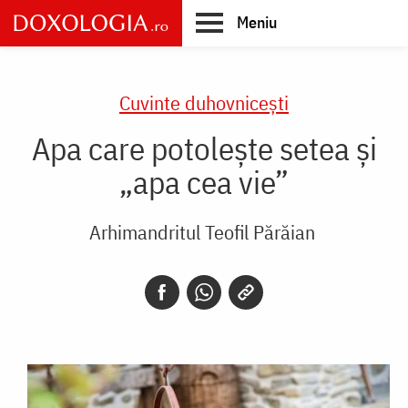
Skip
Meniu
to
main
Main
content
navigation
Cuvinte duhovnicești
Apa care potolește setea și
„apa cea vie”
Arhimandritul Teofil Părăian