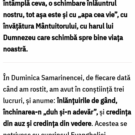
întâmplă ceva, o schimbare înlăuntrul
vie”
nostru, tot așa este și cu „apa cea vie”, cu
/
învățătura Mântuitorului, cu harul lui
Foto:
Dumnezeu care schimbă spre bine viața
Ștefan
noastră.
Cojocariu
În Duminica Samarinencei, de fiecare dată
când am rostit, am avut în conștiință trei
lucruri, și anume:
înlănțuirile de gând,
închinarea-n „duh și-n adevăr”,
și
credința
din auz și credința din vedere
. Acestea se
potrivesc cu cuprinsul Evangheliei