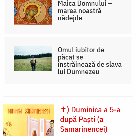
Maica Domnului –
marea noastră
nădejde
Omul iubitor de
păcat se
înstrăinează de slava
lui Dumnezeu
✝) Duminica a 5-a
după Paști (a
Samarinencei)