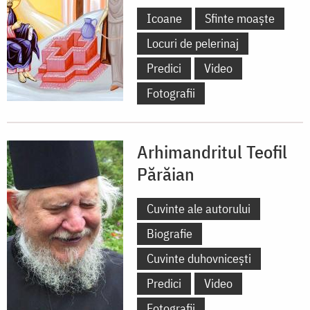
Icoane
Sfinte moaște
Locuri de pelerinaj
Predici
Video
Fotografii
Arhimandritul Teofil
Părăian
Cuvinte ale autorului
Biografie
Cuvinte duhovnicești
Predici
Video
Fotografii