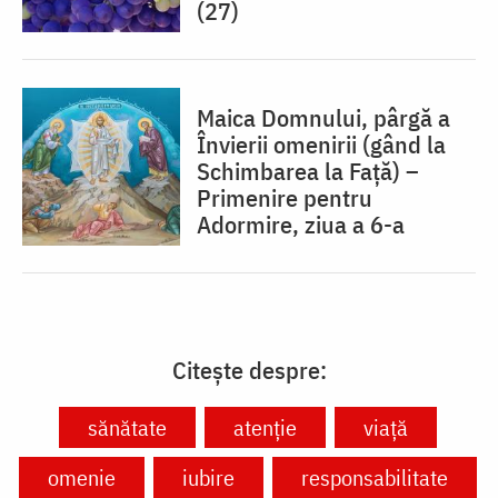
(27)
Maica Domnului, pârgă a
Învierii omenirii (gând la
Schimbarea la Față) –
Primenire pentru
Adormire, ziua a 6-a
Citește despre:
sănătate
atenție
viață
omenie
iubire
responsabilitate