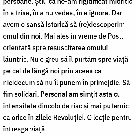
persoane. Știu că ne-am rigidificat mioritic
în a trișa, în a nu vedea, în a ignora. Dar
avem o șansă istorică să (re)descoperim
omul din noi. Mai ales în vreme de Post,
orientată spre resuscitarea omului
lăuntric. Nu e greu să îl purtăm spre viață
pe cel de lângă noi prin aceea ca
nicidecum să nu îl punem în primejdie. Să
fim solidari. Personal am simțit asta cu
intensitate dincolo de risc și mai puternic
ca orice în zilele Revoluției. O lecție pentru
întreaga viață.