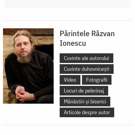
Părintele Răzvan
Ionescu
Cuvinte ale autorului
Cuvinte duhovnicești
Video
Fotografii
Locuri de pelerinaj
Mănăstiri și biserici
Articole despre autor