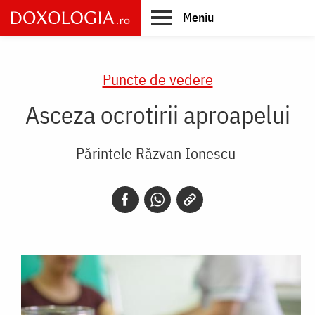
Skip
Meniu
to
main
Main
content
navigation
Puncte de vedere
Asceza ocrotirii aproapelui
Părintele Răzvan Ionescu