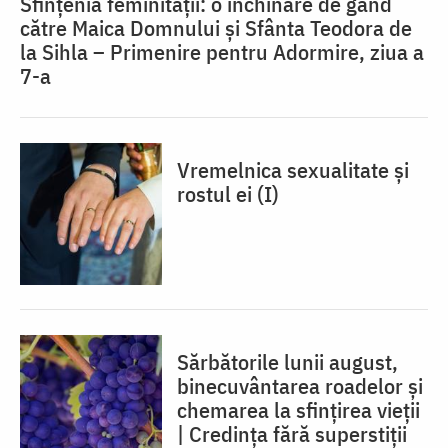
Sfințenia feminității: o închinare de gând
către Maica Domnului și Sfânta Teodora de
la Sihla – Primenire pentru Adormire, ziua a
7-a
Vremelnica sexualitate și
rostul ei (I)
Sărbătorile lunii august,
binecuvântarea roadelor și
chemarea la sfințirea vieții
| Credința fără superstiții