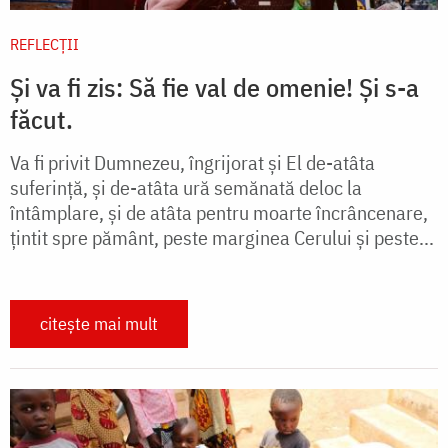
REFLECȚII
Și va fi zis: Să fie val de omenie! Și s-a
făcut.
Va fi privit Dumnezeu, îngrijorat și El de-atâta
suferință, și de-atâta ură semănată deloc la
întâmplare, și de atâta pentru moarte încrâncenare,
țintit spre pământ, peste marginea Cerului și peste...
citește mai mult