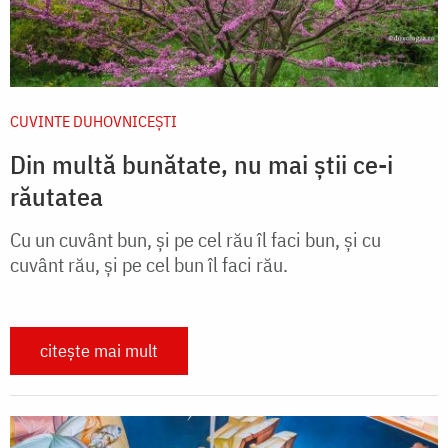
CUVINTE DUHOVNICEȘTI
Din multă bunătate, nu mai știi ce-i
răutatea
Cu un cuvânt bun, și pe cel rău îl faci bun, și cu
cuvânt rău, și pe cel bun îl faci rău.
citește mai mult