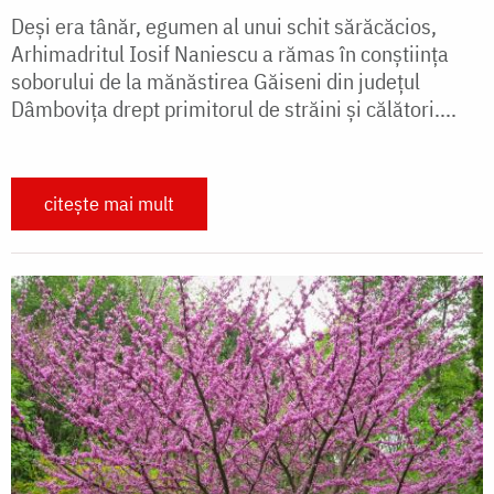
Deşi era tânăr, egumen al unui schit sărăcăcios,
Arhimadritul Iosif Naniescu a rămas în conştiinţa
soborului de la mănăstirea Găiseni din judeţul
Dâmboviţa drept primitorul de străini şi călători....
citește mai mult