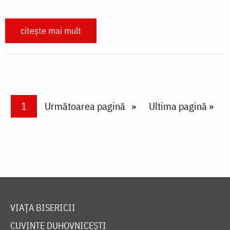
citește mai mult
Paginare
Current page
1
Next page
Următoarea pagină
Last page
Ultima pagină »
VIAȚA BISERICII
CUVINTE DUHOVNICEȘTI