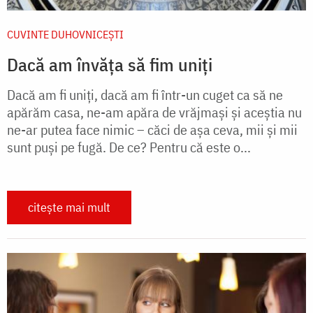
CUVINTE DUHOVNICEȘTI
Dacă am învăța să fim uniți
Dacă am fi uniţi, dacă am fi într-un cuget ca să ne
apărăm casa, ne-am apăra de vrăjmaşi şi aceştia nu
ne-ar putea face nimic – căci de aşa ceva, mii şi mii
sunt puşi pe fugă. De ce? Pentru că este o...
citește mai mult