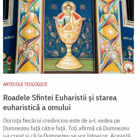
ARTICOLE TEOLOGICE
Roadele Sfintei Euharistii și starea
euharistică a omului
Dorinţa fiecărui credincios este de a-L vedea pe
Dumnezeu faţă către faţă. Toţi afirmă că Dumnezeu
i-a creat şi că la Dumnezeu se vor întoarce. Această