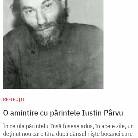
REFLECȚII
O amintire cu părintele Iustin Pârvu
În celula părintelui însă fusese adus, în acele zile, un
deţinut nou care târa după dânsul nişte bocanci care