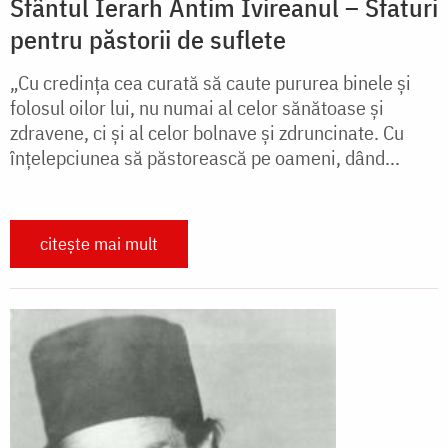
Sfântul Ierarh Antim Ivireanul – Sfaturi
pentru păstorii de suflete
„Cu credinţa cea curată să caute pururea binele şi
folosul oilor lui, nu numai al celor sănătoase şi
zdravene, ci şi al celor bolnave şi zdruncinate. Cu
înţelepciunea să păstorească pe oameni, dând...
citește mai mult