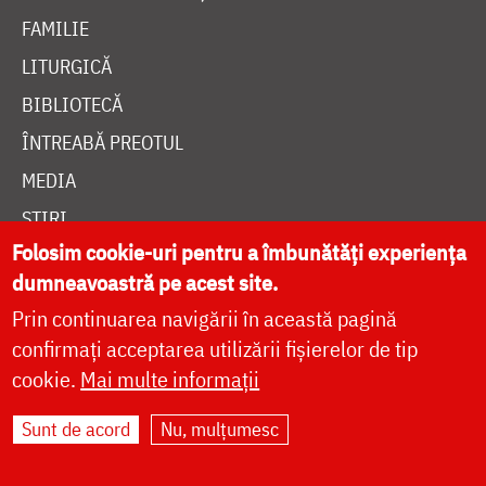
FAMILIE
LITURGICĂ
BIBLIOTECĂ
ÎNTREABĂ PREOTUL
MEDIA
ȘTIRI
Folosim cookie-uri pentru a îmbunătăți experiența
HRAMUL SFINTEI CUVIOASE PARASCHEVA
dumneavoastră pe acest site.
Prin continuarea navigării în această pagină
AUTORI
confirmați acceptarea utilizării fișierelor de tip
PĂRINȚI DUHOVNICEȘTI
cookie.
Mai multe informații
MAICI CU VIAȚĂ DUHOVNICEASCĂ
Sunt de acord
Nu, mulțumesc
TEMATICĂ
SINAXAR ALFABETIC