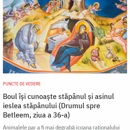
PUNCTE DE VEDERE
Boul își cunoaște stăpânul și asinul
ieslea stăpânului (Drumul spre
Betleem, ziua a 36-a)
Animalele par a fi mai degrabă icoana raționalului