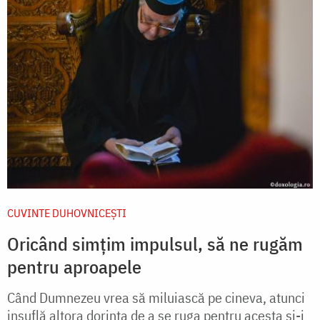
CUVINTE DUHOVNICEȘTI
Oricând simțim impulsul, să ne rugăm
pentru aproapele
Când Dumnezeu vrea să miluiască pe cineva, atunci
insuflă altora dorinţa de a se ruga pentru acesta şi-i