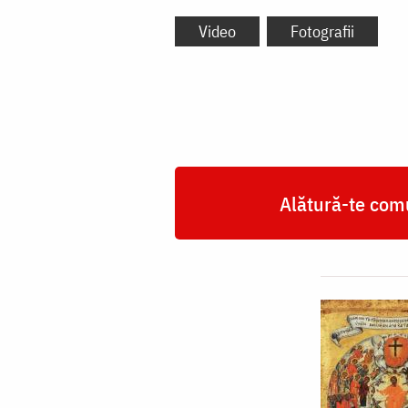
Video
Fotografii
Alătură-te comu