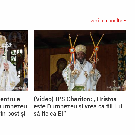
vezi mai multe »
Pentru a
(Video) IPS Chariton: „Hristos
 Dumnezeu
este Dumnezeu și vrea ca fiii Lui
in post și
să fie ca El”