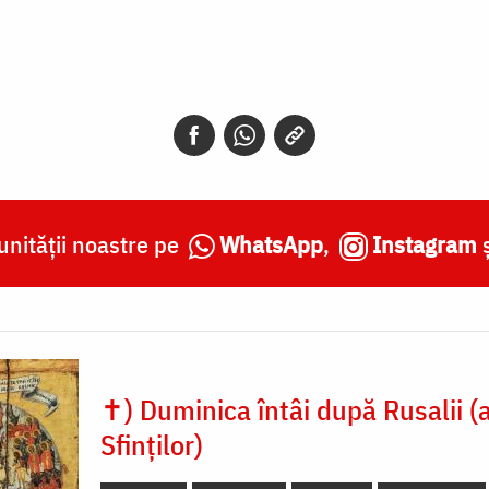
nității noastre pe
WhatsApp
,
Instagram
✝) Duminica întâi după Rusalii (
Sfinților)