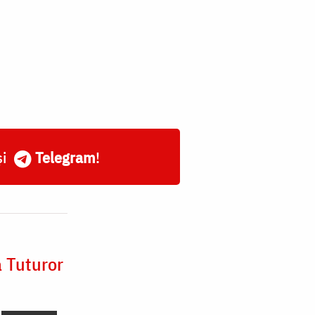
și
Telegram
!
a Tuturor