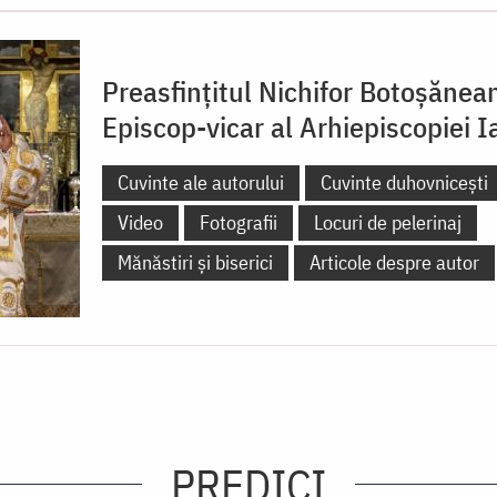
Preasfințitul Nichifor Botoșănea
Episcop-vicar al Arhiepiscopiei Ia
Cuvinte ale autorului
Cuvinte duhovnicești
Video
Fotografii
Locuri de pelerinaj
Mănăstiri și biserici
Articole despre autor
PREDICI