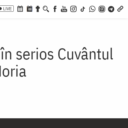
LIVE
08
în serios Cuvântul
Horia