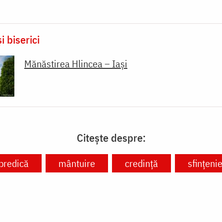
i biserici
Mănăstirea Hlincea – Iași
Citește despre:
predică
mântuire
credință
sfințeni