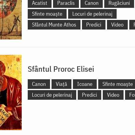
Acatist
Paraclis
Canon
Rugăciuni
Sfinte moaște
Locuri de pelerinaj
Sfântul Munte Athos
Predici
Video
Sfântul Proroc Elisei
Canon
Viață
Icoane
Sfinte moaște
Locuri de pelerinaj
Predici
Video
Fo