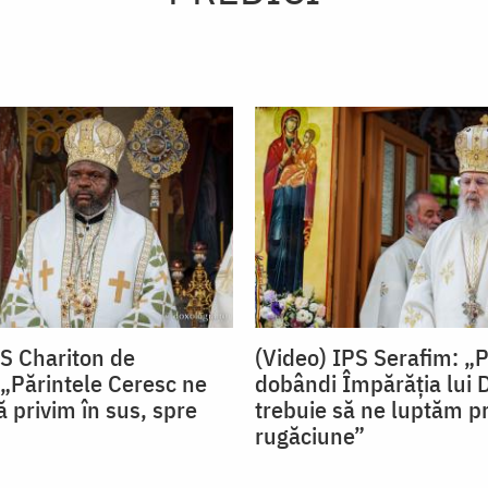
PS Chariton de
(Video) IPS Serafim: „
„Părintele Ceresc ne
dobândi Împărăția lui
 privim în sus, spre
trebuie să ne luptăm pr
rugăciune”