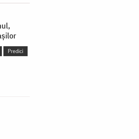
nul,
șilor
Predici