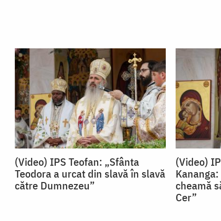
(Video) IPS Teofan: „Sfânta
(Video) I
Teodora a urcat din slavă în slavă
Kananga: 
către Dumnezeu”
cheamă să
Cer”