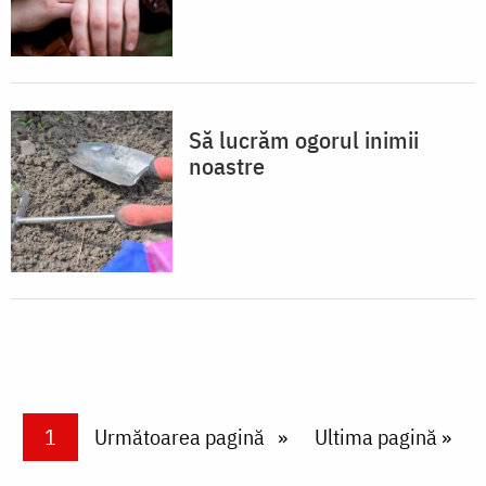
Să lucrăm ogorul inimii
noastre
Paginare
Current page
1
Next page
Următoarea pagină
Last page
Ultima pagină »