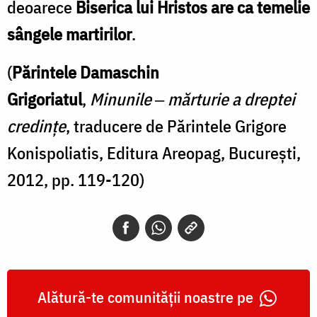
deoarece
Biserica lui Hristos are ca temelie
sângele martirilor
.
(
Părintele Damaschin
Grigoriatul
,
Minunile
‒
mărturie a dreptei
credințe
, traducere de Părintele Grigore
Konispoliatis, Editura Areopag, București,
2012, pp. 119-120)
Alătură-te comunității noastre pe