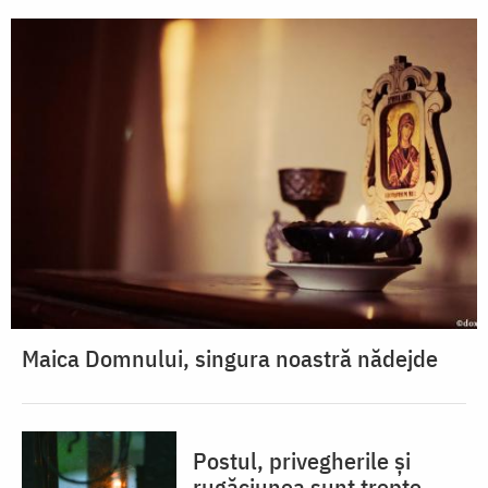
Maica Domnului, singura noastră nădejde
Postul, privegherile și
rugăciunea sunt trepte