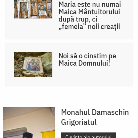
Maria este nu numai
Maica Mântuitorului
după trup, ci
„femeia” noii creații
Noi să o cinstim pe
Maica Domnului!
Monahul Damaschin
Grigoriatul
Cuvinte ale autorului