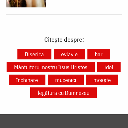
Citește despre:
Biserică
evlavie
har
Mântuitorul nostru Iisus Hristos
idol
închinare
mucenici
moaște
legătura cu Dumnezeu