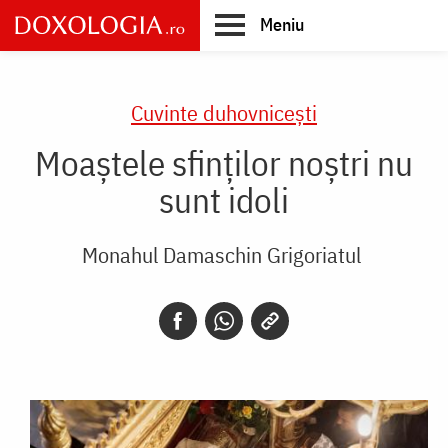
Skip
Meniu
to
main
Main
content
navigation
Cuvinte duhovnicești
Moaștele sfinților noștri nu
sunt idoli
Monahul Damaschin Grigoriatul