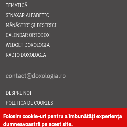
TEMATICĂ
SINAXAR ALFABETIC
MĂNĂSTIRI ȘI BISERICI
CALENDAR ORTODOX
WIDGET DOXOLOGIA
RADIO DOXOLOGIA
DESPRE NOI
POLITICA DE COOKIES
DONEAZĂ ONLINE PENTRU CATEDRALA NAȚIONALĂ
Folosim cookie-uri pentru a îmbunătăți experiența
dumneavoastră pe acest site.