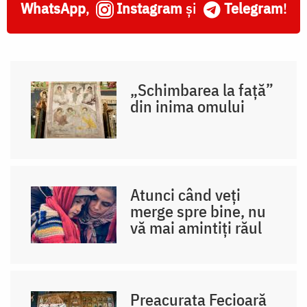
WhatsApp
,
Instagram
și
Telegram
!
„Schimbarea la față”
din inima omului
Atunci când veți
merge spre bine, nu
vă mai amintiți răul
Preacurata Fecioară