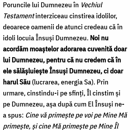
Poruncile lui Dumnezeu în
Vechiul
Testament
interziceau cinstirea idolilor,
deoarece oamenii de atunci credeau că în
idoli locuia Însuși Dumnezeu.
Noi nu
acordăm moaștelor adorarea cuvenită doar
lui Dumnezeu, pentru că nu credem că în
ele sălășluiește Însuși Dumnezeu, ci doar
harul Său
(lucrarea, energia Sa). Prin
urmare, cinstindu-i pe sfinți, Îl cinstim și
pe Dumnezeu, așa după cum El Însuși ne-
a spus:
Cine vă primește pe voi pe Mine Mă
primește, și cine Mă primește pe Mine Îl