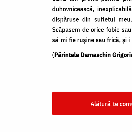
duhovnicească, inexplicabil
dispăruse din sufletul meu
Scăpasem de orice fobie sau g
să-mi fie rușine sau frică, și
(
Părintele Damaschin Grigori
Alătură-te comu