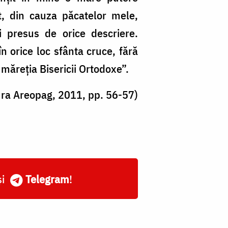
t, din cauza păcatelor mele,
 presus de orice descriere.
n orice loc sfânta cruce, fără
 măreția Bisericii Ortodoxe”.
ura Areopag, 2011, pp. 56-57)
și
Telegram
!