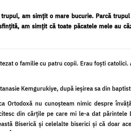
 trupul, am simțit o mare bucurie. Parcă trupul
fințită, am simțit că toate păcatele mele au că
zat o familie cu patru copii. Erau foști catolici
 Atanasie Kemgurukiye, după ieșirea sa din baptist
rica Ortodoxă nu cunoșteam nimic despre învăță
itesc din cărțile pe care mi le-a dat părintele
eastă Biserică și celelalte biserici și că doar a