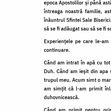
epoca Apostolilor și până ast
întreaga noastră familie, as
înăuntrul Sfintei Sale Biserici
să se fi adăugat sau să se fi 
Experiențele pe care le-am 
continuare.
Când am intrat în apă cu tot
Duh. Când am ieșit din apa s
trupul meu. Acum simt o mare 
am simțit că l-am primit în
duhovnicească.
Când am primit pentru prim