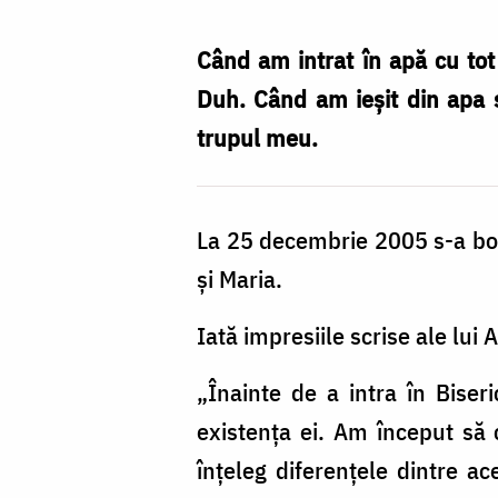
Nechifor
Când am intrat în apă cu tot
Duh. Când am ieșit din apa s
trupul meu.
La 25 decembrie 2005 s-a bote
și Maria.
Iată impresiile scrise ale lui
„Înainte de a intra în Bise
existența ei. Am început să c
înțeleg diferențele dintre ac