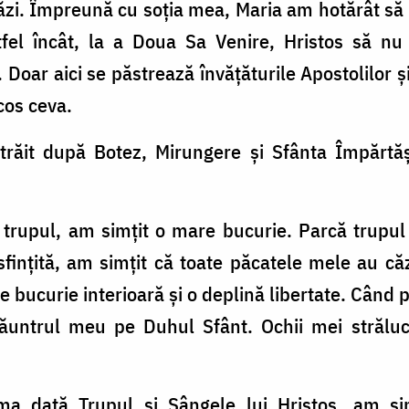
ăzi. Împreună cu soția mea, Maria am hotărât să 
tfel încât, la a Doua Sa Venire, Hristos să nu
. Doar aici se păstrează învățăturile Apostolilor și 
scos ceva.
trăit după Botez, Mirungere și Sfânta Împărtăș
 trupul, am simțit o mare bucurie. Parcă trupul
fințită, am simțit că toate păcatele mele au că
bucurie interioară și o deplină libertate. Când 
lăuntrul meu pe Duhul Sfânt. Ochii mei strălu
a dată Trupul și Sângele lui Hristos, am s