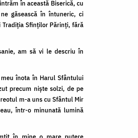
intrăm în această Biserică, cu
 ne găsească în întuneric, ci
Tradiția Sfinților Părinți, fără
anie, am să vi le descriu în
 meu înota în Harul Sfântului
zut precum niște solzi, de pe
preotul m-a uns cu Sfântul Mir
ceau, într-o minunată lumină
imțit în mine o mare putere