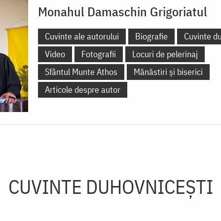
Monahul Damaschin Grigoriatul
Cuvinte ale autorului
Biografie
Cuvinte d
Video
Fotografii
Locuri de pelerinaj
Sfântul Munte Athos
Mănăstiri și biserici
Articole despre autor
CUVINTE DUHOVNICEȘTI