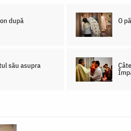
non după
O pă
tul său asupra
Câte
Împ