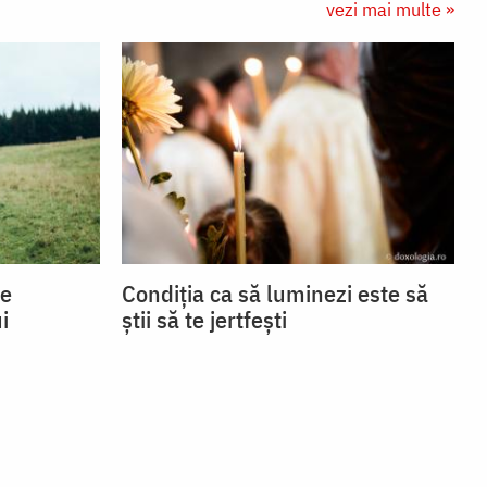
vezi mai multe »
se
Condiția ca să luminezi este să
i
știi să te jertfești