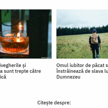
ivegherile și
Omul iubitor de păcat 
a sunt trepte către
înstrăinează de slava lu
ică
Dumnezeu
Citește despre: