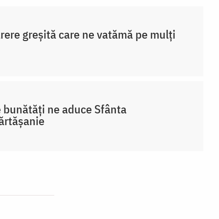
rere greșită care ne vatămă pe mulți
 bunătăți ne aduce Sfânta
ărtășanie