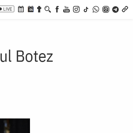
LIVE
06
ul Botez