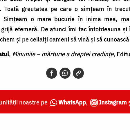
ă. Toată greutatea pe care o simțeam în trecu
. Simțeam o mare bucurie în inima mea, mai
rijă efemeră. De atunci îmi fac întotdeauna și î
-i chem și pe ceilalți oameni să vină și să cunoască
atul
,
Minunile – mărturie a dreptei credințe
, Edit
nității noastre pe
WhatsApp
,
Instagram