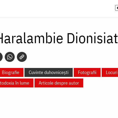
Haralambie Dionisiat
Biografie
Cuvinte duhovnicești
Fotografii
Locuri
todoxia în lume
Articole despre autor