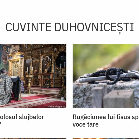
CUVINTE DUHOVNICEȘTI
olosul slujbelor
Rugăciunea lui Iisus s
?
voce tare