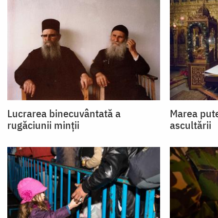
Lucrarea binecuvân­tată a
Marea puter
rugăciunii minții
ascultării