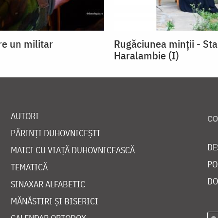
re un militar
Rugăciunea minții - Sta
Haralambie (I)
AUTORI
PĂRINȚI DUHOVNICEȘTI
DE
MAICI CU VIAȚĂ DUHOVNICEASCĂ
PO
TEMATICĂ
DO
SINAXAR ALFABETIC
MĂNĂSTIRI ȘI BISERICI