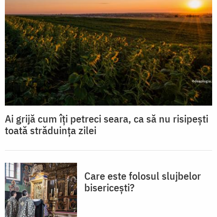
Ai grijă cum îți petreci seara, ca să nu risipești
toată străduința zilei
Care este folosul slujbelor
bisericești?