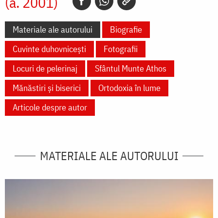
(a. 2001)
Materiale ale autorului
Biografie
Cuvinte duhovnicești
Fotografii
Locuri de pelerinaj
Sfântul Munte Athos
Mănăstiri și biserici
Ortodoxia în lume
Articole despre autor
MATERIALE ALE AUTORULUI