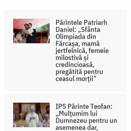
Părintele Patriarh
Daniel: „Sfânta
Olimpiada din
Fărcașa, mamă
jertfelnică, femeie
milostivă și
credincioasă,
pregătită pentru
ceasul morții”
IPS Părinte Teofan:
„Mulțumim lui
Dumnezeu pentru un
asemenea dar,