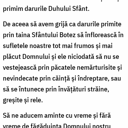
primim darurile Duhului Sfânt.
De aceea să avem grijă ca darurile primite
prin taina Sfântului Botez să înflorească în
sufletele noastre tot mai frumos şi mai
plăcut Domnului şi ele niciodată să nu se
vestejească prin păcatele nemărturisite şi
nevindecate prin căinţă şi îndreptare, sau
să se întunece prin învăţături străine,
greşite şi rele.
Să ne aducem aminte cu vreme şi fără
vreme de făgăduinţa Domnului nostru