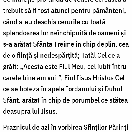
trebuit să fi fost atunci pentru pământeni,
când s-au deschis cerurile cu toată
splendoarea lor neînchipuită de oameni şi
s-a arătat Sfânta Treime în chip deplin, cea
de o fiinţă şi nedespărţită; Tatăl Cel ce a
grăit: „Acesta este Fiul Meu, cel iubit întru
carele bine am voit”, Fiul Iisus Hristos Cel
ce se boteza în apele Iordanului şi Duhul
Sfânt, arătat în chip de porumbel ce stătea
deasupra lui Iisus.
Praznicul de azi în vorbirea Sfinţilor Părinţi