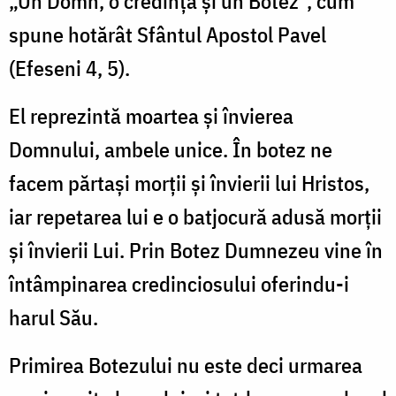
„Un Domn, o credinţă şi un Botez”, cum
spune hotărât Sfântul Apostol Pavel
(Efeseni 4, 5).
El reprezintă moartea şi învierea
Domnului, ambele unice. În botez ne
facem părtaşi morţii şi învierii lui Hristos,
iar repetarea lui e o batjocură adusă morţii
şi învierii Lui. Prin Botez Dumnezeu vine în
întâmpinarea credinciosului oferindu-i
harul Său.
Primirea Botezului nu este deci urmarea