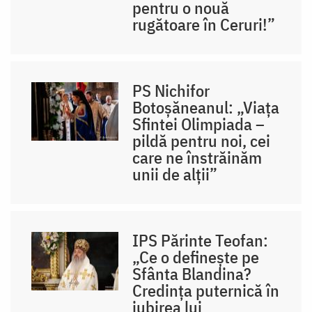
pentru o nouă
rugătoare în Ceruri!”
PS Nichifor
Botoșăneanul: „Viața
Sfintei Olimpiada –
pildă pentru noi, cei
care ne înstrăinăm
unii de alții”
IPS Părinte Teofan:
„Ce o definește pe
Sfânta Blandina?
Credința puternică în
iubirea lui