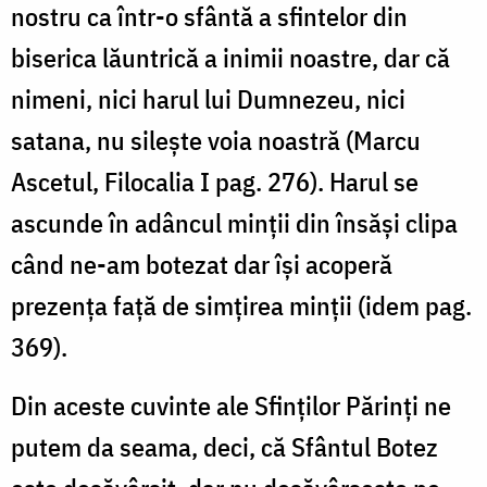
nostru ca într-o sfântă a sfintelor din
biserica lăuntrică a inimii noastre, dar că
nimeni, nici harul lui Dumnezeu, nici
satana, nu sileşte voia noastră (Marcu
Ascetul, Filocalia I pag. 276). Harul se
ascunde în adâncul minţii din însăşi clipa
când ne-am botezat dar îşi acoperă
prezenţa faţă de simţirea minţii (idem pag.
369).
Din aceste cuvinte ale Sfinţilor Părinţi ne
putem da seama, deci, că Sfântul Botez