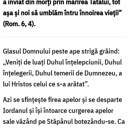
a înviat din morţi prin mărirea Tatălui, tot
aşa şi noi să umblăm întru înnoirea vieţii”
(Rom. 6, 4).
Glasul Domnului peste ape strigă grăind:
„Veniţi de luaţi Duhul înţelepciunii, Duhul
înţelegerii, Duhul temerii de Dumnezeu, a
lui Hristos celui ce s-a arătat”.
Azi se sfinţeşte firea apelor şi se desparte
Iordanul şi îşi întoarce curgerea apelor
sale văzând pe Stăpânul botezându-se. Ca