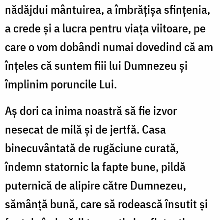
nădăjdui mântuirea, a îmbrăţişa sfinţenia,
a crede şi a lucra pentru viaţa viitoare, pe
care o vom dobândi numai dovedind că am
înţeles că suntem fiii lui Dumnezeu şi
împlinim poruncile Lui.
Aş dori ca inima noastră să fie izvor
nesecat de milă şi de jertfă. Casa
binecuvântată de rugăciune curată,
îndemn statornic la fapte bune, pildă
puternică de alipire către Dumnezeu,
sămânţă bună, care să rodească însutit şi