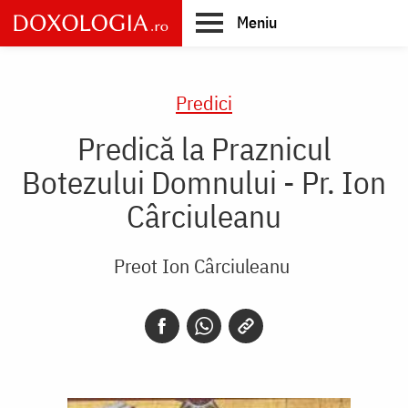
Skip
Meniu
to
main
Main
content
navigation
Predici
Predică la Praznicul
Botezului Domnului - Pr. Ion
Cârciuleanu
Preot Ion Cârciuleanu