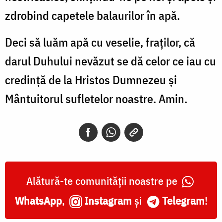
zdrobind capetele balaurilor în apă.
Deci să luăm apă cu veselie, fraţilor, că
darul Duhului nevăzut se dă celor ce iau cu
credinţă de la Hristos Dumnezeu şi
Mântuitorul sufletelor noastre. Amin.
Alătură-te comunității noastre pe
WhatsApp
,
Instagram
și
Telegram
!