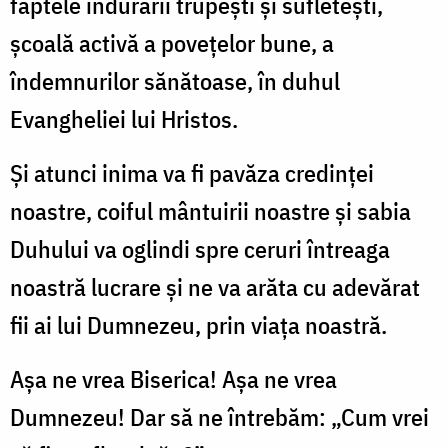
faptele îndurării trupeşti şi sufleteşti,
şcoală activă a poveţelor bune, a
îndemnurilor sănătoase, în duhul
Evangheliei lui Hristos.
Şi atunci inima va fi pavăza credinţei
noastre, coiful mântuirii noastre şi sabia
Duhului va oglindi spre ceruri întreaga
noastră lucrare şi ne va arăta cu adevărat
fii ai lui Dumnezeu, prin viaţa noastră.
Aşa ne vrea Biserica! Aşa ne vrea
Dumnezeu! Dar să ne întrebăm: „Cum vrei