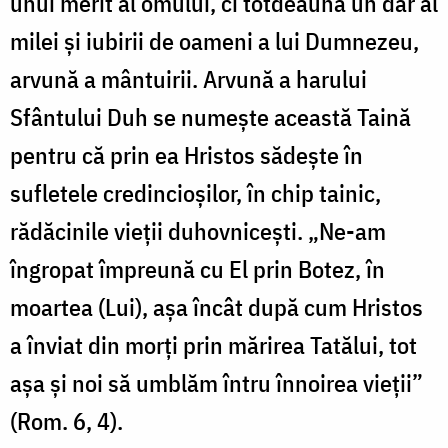
unui merit al omului, ci totdeauna un dar al
milei şi iubirii de oameni a lui Dumnezeu,
arvună a mântuirii. Arvună a harului
Sfântului Duh se numeşte această Taină
pentru că prin ea Hristos sădeşte în
sufletele credincioşilor, în chip tainic,
rădăcinile vieţii duhovniceşti. „Ne-am
îngropat împreună cu El prin Botez, în
moartea (Lui), aşa încât după cum Hristos
a înviat din morţi prin mărirea Tatălui, tot
aşa şi noi să umblăm întru înnoirea vieţii”
(Rom. 6, 4).