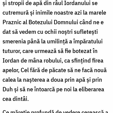
şi stropii de apă din râul Iordanului se
cutremură şi inimile noastre azi la marele
Praznic al Botezului Domnului când ne e
dat să vedem cu ochii noştri sufleteşti
smerenia până la umilinţă a împăratului
tuturor, care urmează să fie botezat în
Iordan de mâna robului, ca sfinţind firea
apelor, Cel fără de păcate să ne facă nouă
calea la naşterea a doua prin apă şi prin
Duh şi să ne întoarcă pe noi la eliberarea
cea dintâi.
Ce măreţie profundă de vedere cerească a