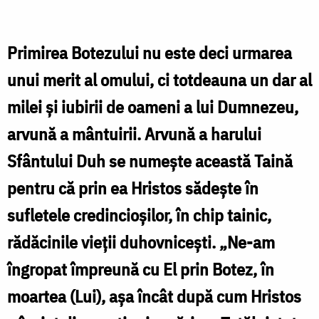
Domnului
Primirea Botezului nu este deci urmarea
unui merit al omului, ci totdeauna un dar al
milei şi iubirii de oameni a lui Dumnezeu,
arvună a mântuirii. Arvună a harului
Sfântului Duh se numeşte această Taină
pentru că prin ea Hristos sădeşte în
sufletele credincioşilor, în chip tainic,
rădăcinile vieţii duhovniceşti. „Ne-am
îngropat împreună cu El prin Botez, în
moartea (Lui), aşa încât după cum Hristos