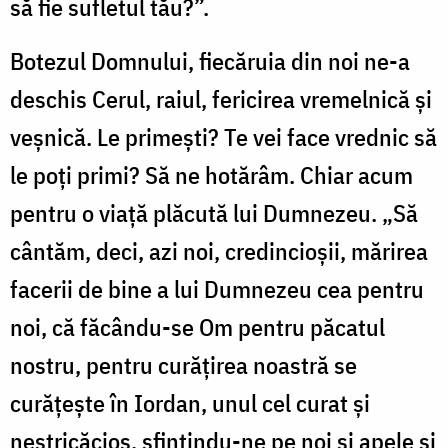
să fie sufletul tău?”.
Botezul Domnului, fiecăruia din noi ne-a
deschis Cerul, raiul, fericirea vremelnică şi
veşnică. Le primeşti? Te vei face vrednic să
le poţi primi? Să ne hotărâm. Chiar acum
pentru o viaţă plăcută lui Dumnezeu. „Să
cântăm, deci, azi noi, credincioşii, mărirea
facerii de bine a lui Dumnezeu cea pentru
noi, că făcându-se Om pentru păcatul
nostru, pentru curăţirea noastră se
curăţeşte în Iordan, unul cel curat şi
nestricăcios, sfinţindu-ne pe noi şi apele şi