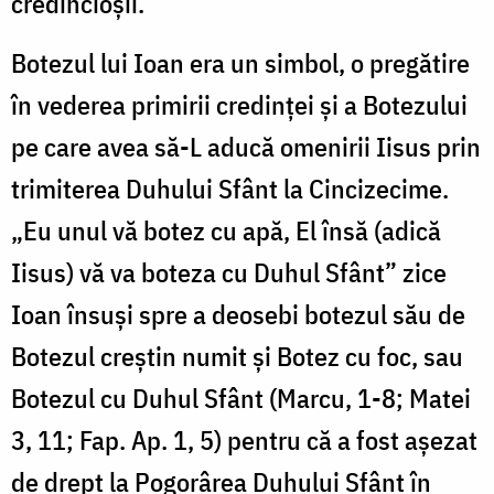
credincioşii.
Botezul lui Ioan era un simbol, o pregătire
în vederea primirii credinţei şi a Botezului
pe care avea să-L aducă omenirii Iisus prin
trimiterea Duhului Sfânt la Cincizecime.
„Eu unul vă botez cu apă, El însă (adică
Iisus) vă va boteza cu Duhul Sfânt” zice
Ioan însuşi spre a deosebi botezul său de
Botezul creştin numit şi Botez cu foc, sau
Botezul cu Duhul Sfânt (Marcu, 1-8; Matei
3, 11; Fap. Ap. 1, 5) pentru că a fost aşezat
de drept la Pogorârea Duhului Sfânt în