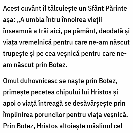
Acest cuvânt îl tâlcuieşte un Sfânt Părinte
aşa: „A umbla întru înnoirea vieţii
înseamnă a trăi aici, pe pământ, deodată şi
viaţa vremelnică pentru care ne-am născut
trupeşte şi pe cea veşnică pentru care ne-
am născut prin Botez.
Omul duhovnicesc se naşte prin Botez,
primeşte pecetea chipului lui Hristos şi
apoi o viaţă întreagă se desăvârşeşte prin
împlinirea poruncilor pentru viaţa veşnică.
Prin Botez, Hristos altoieşte măslinul cel