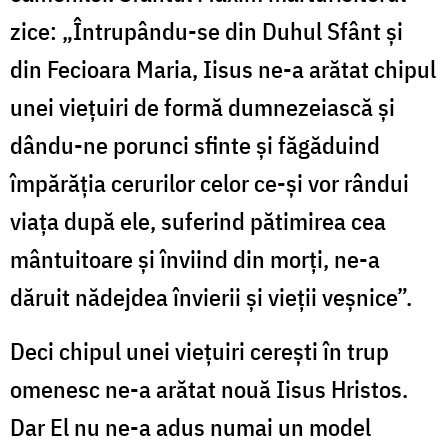
zice: „Întrupându-se din Duhul Sfânt şi
din Fecioara Maria, Iisus ne-a arătat chipul
unei vieţuiri de formă dumnezeiască şi
dându-ne porunci sfinte şi făgăduind
împărăţia cerurilor celor ce-şi vor rândui
viaţa după ele, suferind pătimirea cea
mântuitoare şi înviind din morţi, ne-a
dăruit nădejdea învierii şi vieţii veşnice”.
Deci chipul unei vieţuiri cereşti în trup
omenesc ne-a arătat nouă Iisus Hristos.
Dar El nu ne-a adus numai un model