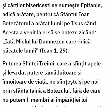
şi cărţilor bisericeşti se numeşte Epifanie,
adică arătare, pentru că Sfântul Ioan
Botezătorul a arătat lumii pe Iisus când
Acesta a venit la el să se boteze zicând:
„Iată Mielul lui Dumnezeu care ridică
păcatele lumii” (Ioan 1, 29).
Puterea Sfintei Treimi, care a sfinţit apele
şi le-a dat putere tămăduitoare şi
înnoitoare de viaţă, ne sfinţeşte şi pe noi
prin sfânta taină a Botezului, fără de care
nu putem fi membri ai împărăţiei lui