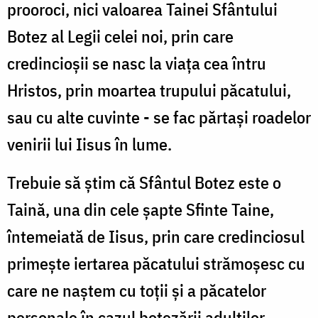
prooroci, nici valoarea Tainei Sfântului
Botez al Legii celei noi, prin care
credincioşii se nasc la viaţa cea întru
Hristos, prin moartea trupului păcatului,
sau cu alte cuvinte - se fac părtaşi roadelor
venirii lui Iisus în lume.
Trebuie să ştim că Sfântul Botez este o
Taină, una din cele şapte Sfinte Taine,
întemeiată de Iisus, prin care credinciosul
primeşte iertarea păcatului strămoşesc cu
care ne naştem cu toţii şi a păcatelor
personale în cazul botezării adulţilor,