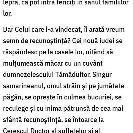
lepră, că pot intra fericiţi în sânul familiilor
lor.
Dar Celui care i-a vindecat, îi arată vreum
semn de recunoştinţă? Cei nouă iudei se
răspândesc pe la casele lor, uitând să
mulţumească măcar cu un cuvânt
dumnezeiescului Tămăduitor. Singur
samarineanul, omul străin şi pe jumătate
păgân, se opreşte în culmea bucuriei, se
reculege şi cu inima pătrunsă de cea mai
sfântă recunoştinţă, se întoarce la
Cerescul Doctor al sufletelor şi al