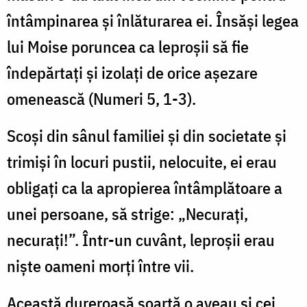
întâmpinarea şi înlăturarea ei. Însăşi legea
lui Moise poruncea ca leproşii să fie
îndepărtaţi şi izolaţi de orice aşezare
omenească (Numeri 5, 1-3).
Scoşi din sânul familiei şi din societate şi
trimişi în locuri pustii, nelocuite, ei erau
obligaţi ca la apropierea întâmplătoare a
unei persoane, să strige: „Necuraţi,
necuraţi!”. Într-un cuvânt, leproşii erau
nişte oameni morţi între vii.
Această dureroasă soartă o aveau şi cei