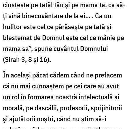
cinsteşte pe tatăl tău şi pe mama ta, ca să-
ţi vină binecuvântare de la ei... . Ca un
hulitor este cel ce părăseşte pe tată şi
blestemat de Domnul este cel ce mânie pe
mama sa”, spune cuvântul Domnului
(Sirah 3, 8 şi 16).
În acelaşi păcat cădem când ne prefacem
că nu mai cunoaştem pe cei care au avut
un rol în formarea noastră intelectuală şi
morală, pe dascălii, profesorii, sprijinitorii
şi ajutătorii noştri, când nu ştim să-i