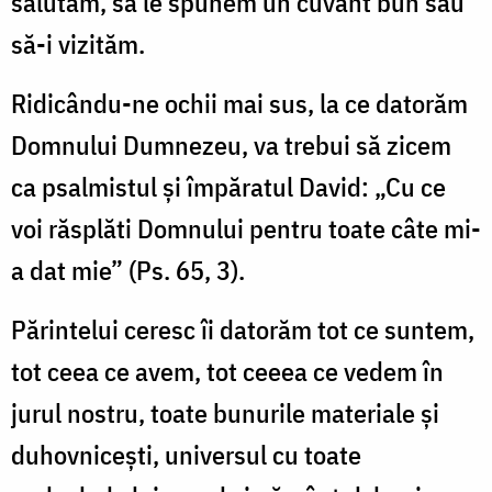
salutăm, să le spunem un cuvânt bun sau
să-i vizităm.
Ridicându-ne ochii mai sus, la ce datorăm
Domnului Dumnezeu, va trebui să zicem
ca psalmistul şi împăratul David: „Cu ce
voi răsplăti Domnului pentru toate câte mi-
a dat mie” (Ps. 65, 3).
Părintelui ceresc îi datorăm tot ce suntem,
tot ceea ce avem, tot ceeea ce vedem în
jurul nostru, toate bunurile materiale şi
duhovniceşti, universul cu toate