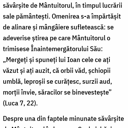
săvârşite de Mântuitorul, în timpul lucrării
sale pământeşti. Omenirea s-a împărtăşit
de alinare şi mângâiere sufletească: se
adeverise ştirea pe care Mântuitorul o
trimisese Înaintemergătorului Său:
„Mergeţi şi spuneţi lui Ioan cele ce aţi
văzut şi aţi auzit, că orbii văd, şchiopii
umblă, leproşii se curăţesc, surzii aud,
morţii învie, săracilor se binevesteşte”
(Luca 7, 22).
Despre una din faptele minunate săvârşite