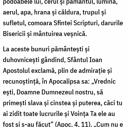
podoabele lui, cerul şi pământul, lumina,
aerul, apa, hrana şi căldura, trupul şi
sufletul, comoara Sfintei Scripturi, darurile
Bisericii şi mântuirea veşnică.
La aceste bunuri pământeşti şi
duhovniceşti gândind, Sfântul Ioan
Apostolul exclamă, plin de admiraţie şi
recunoştinţă, în Apocalipsa sa: „Vrednic
eşti, Doamne Dumnezeul nostru, să
primeşti slava şi cinstea şi puterea, căci tu
ai zidit toate lucrurile şi Voinţa Ta ele au
fost şi s-au făcut” (Apoc. 4, 11). „Cum nu e