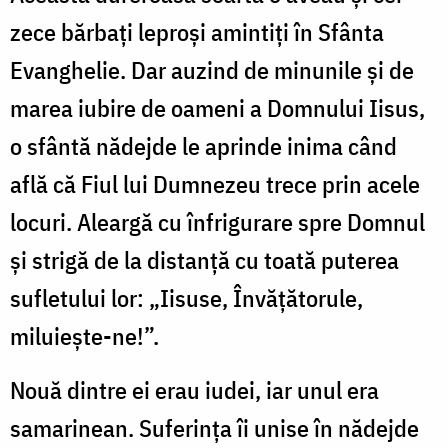
zece bărbaţi leproşi amintiţi în Sfânta
Evanghelie. Dar auzind de minunile şi de
marea iubire de oameni a Domnului Iisus,
o sfântă nădejde le aprinde inima când
află că Fiul lui Dumnezeu trece prin acele
locuri. Aleargă cu înfrigurare spre Domnul
şi strigă de la distanţă cu toată puterea
sufletului lor: „Iisuse, Învăţătorule,
miluieşte-ne!”.
Nouă dintre ei erau iudei, iar unul era
samarinean. Suferinţa îi unise în nădejde