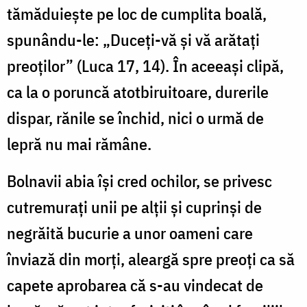
tămăduieşte pe loc de cumplita boală,
spunându-le: „Duceţi-vă şi vă arătaţi
preoţilor” (Luca 17, 14). În aceeaşi clipă,
ca la o poruncă atotbiruitoare, durerile
dispar, rănile se închid, nici o urmă de
lepră nu mai rămâne.
Bolnavii abia îşi cred ochilor, se privesc
cutremuraţi unii pe alţii şi cuprinşi de
negrăită bucurie a unor oameni care
înviază din morţi, aleargă spre preoţi ca să
capete aprobarea că s-au vindecat de