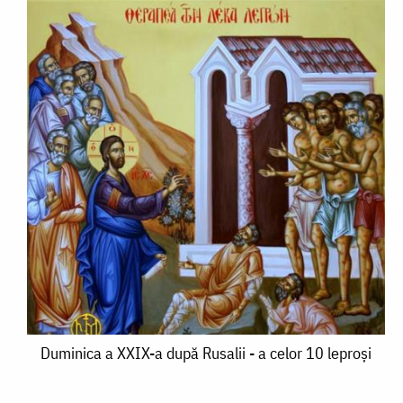
Duminica
Duminica a XXIX-a după Rusalii - a celor 10 leproşi
a