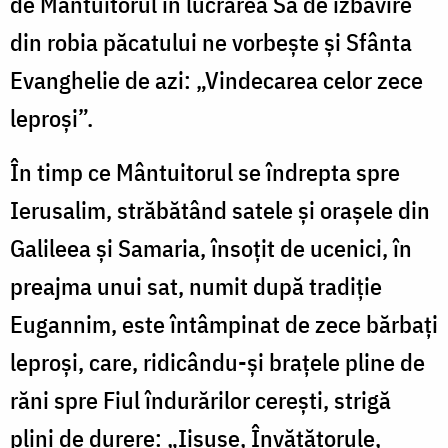
de Mântuitorul în lucrarea Sa de izbăvire
din robia păcatului ne vorbeşte şi Sfânta
Evanghelie de azi: „Vindecarea celor zece
leproşi”.
În timp ce Mântuitorul se îndrepta spre
Ierusalim, străbătând satele şi oraşele din
Galileea şi Samaria, însoţit de ucenici, în
preajma unui sat, numit după tradiţie
Eugannim, este întâmpinat de zece bărbaţi
leproşi, care, ridicându-şi braţele pline de
răni spre Fiul îndurărilor cereşti, strigă
plini de durere: „Iisuse, Învăţătorule,