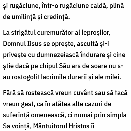
şi rugăciune, într-o rugăciune caldă, plină
de umilinţă şi credinţă.
La strigătul curemurător al leproşilor,
Domnul Iisus se opreşte, ascultă şi-i
priveşte cu dumnezeiască îndurare şi cine
ştie dacă pe chipul Său ars de soare nu s-
au rostogolit lacrimile durerii şi ale milei.
Fără să rostească vreun cuvânt sau să facă
vreun gest, ca în atâtea alte cazuri de
suferinţă omenească, ci numai prin simpla
Sa voinţă, Mântuitorul Hristos îi