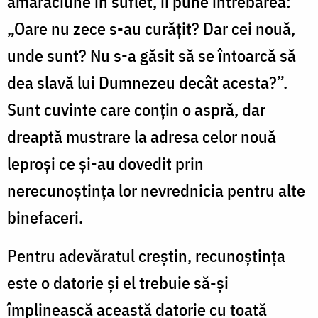
amărăciune în suflet, îi pune întrebarea:
„Oare nu zece s-au curăţit? Dar cei nouă,
unde sunt? Nu s-a găsit să se întoarcă să
dea slavă lui Dumnezeu decât acesta?”.
Sunt cuvinte care conţin o aspră, dar
dreaptă mustrare la adresa celor nouă
leproşi ce şi-au dovedit prin
nerecunoştinţa lor nevrednicia pentru alte
binefaceri.
Pentru adevăratul creştin, recunoştinţa
este o datorie şi el trebuie să-şi
împlinească această datorie cu toată