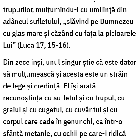
trupurilor, mulţumindu-i cu umilinţă din
adâncul sufletului, „slăvind pe Dumnezeu
cu glas mare şi căzând cu faţa la picioarele
Lui” (Luca 17, 15-16).
Din zece inşi, unul singur ştie că este dator
să mulţumească şi acesta este un străin
de lege şi credinţă. El îşi arată
recunoştinţa cu sufletul şi cu trupul, cu
graiul şi cu cugetul, cu cuvântul şi cu
corpul care cade în genunchi, ca într-o
sfântă metanie, cu ochii pe care-i ridică