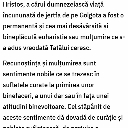
Hristos, a cărui dumnezeiască viaţă
încununată de jertfa de pe Golgota a fost o
permanentă şi cea mai desăvârşită şi
bineplăcută euharistie sau mulţumire ce s-
a adus vreodată Tatălui ceresc.
Recunoştinţa şi mulţumirea sunt
sentimente nobile ce se trezesc în
sufletele curate la primirea unor
binefaceri, a unui dar sau în faţa unei
atitudini binevoitoare. Cel stăpânit de
aceste sentimente dă dovadă de curăţie şi