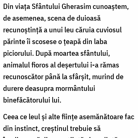
Din viaţa Sfântului Gherasim cunoaştem,
de asemenea, scena de duioasă
recunoştinţă a unui leu căruia cuviosul
părinte îi scosese o ţeapă din laba
piciorului. După moartea sfântului,
animalul fioros al deşertului i-a rămas
recunoscător până la sfârşit, murind de
durere deasupra mormântului
binefăcătorului lui.
Ceea ce leul şi alte fiinţe asemănătoare fac
din instinct, creştinul trebuie să