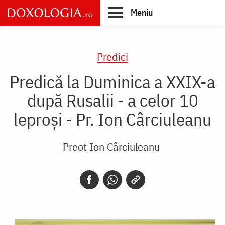
Skip
Meniu
to
main
Main
content
navigation
Predici
Predică la Duminica a XXIX-a
după Rusalii - a celor 10
leproşi - Pr. Ion Cârciuleanu
Preot Ion Cârciuleanu