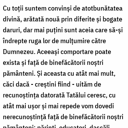
Cu toţii suntem convinşi de atotbunătatea
divină, arătată nouă prin diferite şi bogate
daruri, dar mai puţini sunt aceia care să-şi
îndrepte ruga lor de mulţumire către
Dumnezeu. Aceeaşi comportare poate
exista şi faţă de binefăcătorii noştri
pământeni. Şi aceasta cu atât mai mult,
căci dacă - creştini fiind - uităm de
recunoştinţa datorată Tatălui ceresc, cu
atât mai uşor şi mai repede vom dovedi
nerecunoştinţă faţă de binefăcătorii noştri
pământeni: părinţi, educatori, dascăli,