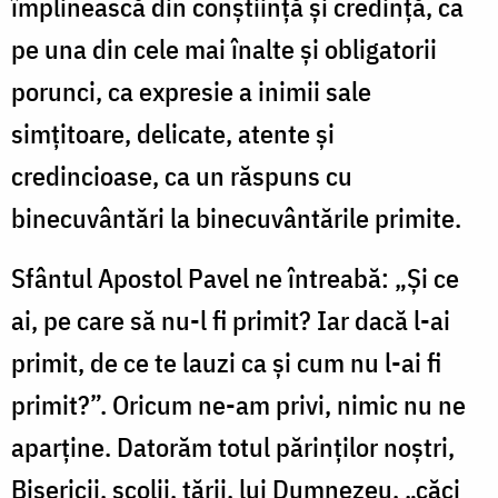
împlinească din conştiinţă şi credinţă, ca
pe una din cele mai înalte şi obligatorii
porunci, ca expresie a inimii sale
simţitoare, delicate, atente şi
credincioase, ca un răspuns cu
binecuvântări la binecuvântările primite.
Sfântul Apostol Pavel ne întreabă: „Şi ce
ai, pe care să nu-l fi primit? Iar dacă l-ai
primit, de ce te lauzi ca şi cum nu l-ai fi
primit?”. Oricum ne-am privi, nimic nu ne
aparţine. Datorăm totul părinţilor noştri,
Bisericii, şcolii, ţării, lui Dumnezeu, „căci