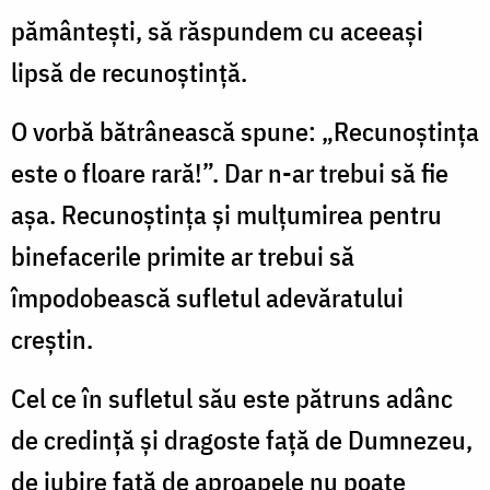
pământeşti, să răspundem cu aceeaşi
lipsă de recunoştinţă.
O vorbă bătrânească spune: „Recunoştinţa
este o floare rară!”. Dar n-ar trebui să fie
aşa. Recunoştinţa şi mulţumirea pentru
binefacerile primite ar trebui să
împodobească sufletul adevăratului
creştin.
Cel ce în sufletul său este pătruns adânc
de credinţă şi dragoste faţă de Dumnezeu,
de iubire faţă de aproapele nu poate