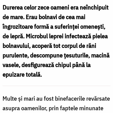
XXIX-
Durerea celor zece oameni era neînchipuit
a
de mare. Erau bolnavi de cea mai
după
îngrozitoare formă a suferinţei omeneşti,
Rusalii
de lepră. Microbul leprei infectează pielea
-
bolnavului, acoperă tot corpul de răni
a
purulente, descompune ţesuturile, macină
celor
vasele, desfigurează chipul până la
10
leproşi
epuizare totală.
Multe şi mari au fost binefacerile revărsate
asupra oamenilor, prin faptele minunate