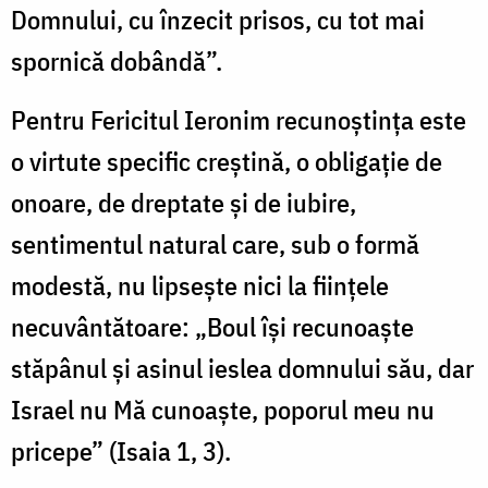
Domnului, cu înzecit prisos, cu tot mai
spornică dobândă”.
Pentru Fericitul Ieronim recunoştinţa este
o virtute specific creştină, o obligaţie de
onoare, de dreptate şi de iubire,
sentimentul natural care, sub o formă
modestă, nu lipseşte nici la fiinţele
necuvântătoare: „Boul îşi recunoaşte
stăpânul şi asinul ieslea domnului său, dar
Israel nu Mă cunoaşte, poporul meu nu
pricepe” (Isaia 1, 3).