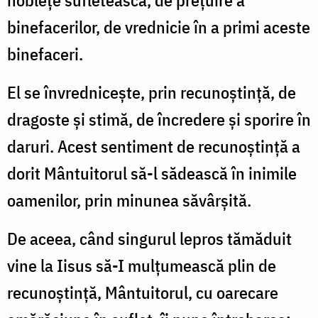
nobleţe sufletească, de preţuire a
binefacerilor, de vrednicie în a primi aceste
binefaceri.
El se învredniceşte, prin recunoştinţă, de
dragoste şi stimă, de încredere şi sporire în
daruri. Acest sentiment de recunoştinţă a
dorit Mântuitorul să-l sădească în inimile
oamenilor, prin minunea săvârşită.
De aceea, când singurul lepros tămăduit
vine la Iisus să-I mulţumească plin de
recunoştinţă, Mântuitorul, cu oarecare