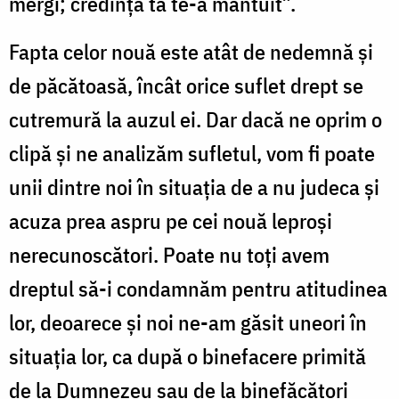
mergi; credinţa ta te-a mântuit”.
Fapta celor nouă este atât de nedemnă şi
de păcătoasă, încât orice suflet drept se
cutremură la auzul ei. Dar dacă ne oprim o
clipă şi ne analizăm sufletul, vom fi poate
unii dintre noi în situaţia de a nu judeca şi
acuza prea aspru pe cei nouă leproşi
nerecunoscători. Poate nu toţi avem
dreptul să-i condamnăm pentru atitudinea
lor, deoarece şi noi ne-am găsit uneori în
situaţia lor, ca după o binefacere primită
de la Dumnezeu sau de la binefăcători