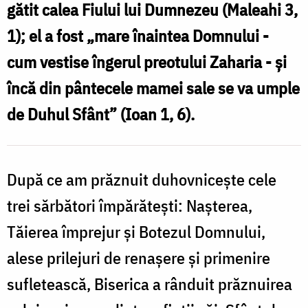
gătit calea Fiului lui Dumnezeu (Maleahi 3,
1); el a fost „mare înaintea Domnului -
cum vestise îngerul preotului Zaharia - şi
încă din pântecele mamei sale se va umple
de Duhul Sfânt” (Ioan 1, 6).
După ce am prăznuit duhovniceşte cele
trei sărbători împărăteşti: Naşterea,
Tăierea împrejur şi Botezul Domnului,
alese prilejuri de renaşere şi primenire
sufletească, Biserica a rânduit prăznuirea