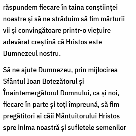
răspundem fiecare în taina conştiinţei
noastre şi să ne străduim să fim mărturii
vii şi convingătoare printr-o vieţuire
adevărat creştină că Hristos este
Dumnezeul nostru.
Să ne ajute Dumnezeu, prin mijlocirea
Sfântul Ioan Botezătorul şi
Înaintemergătorul Domnului, ca şi noi,
fiecare în parte şi toţi împreună, să fim
pregătitori ai căii Mântuitorului Hristos
spre inima noastră şi sufletele semenilor