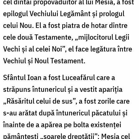
cel dintâi propovăduitor al lui Mesia, a fost
epilogul Vechiului Legământ şi prologul
celui Nou. El a fost piatra de hotar dintre
cele două Testamente, „mijlocitorul Legii
Vechi şi al celei Noi”, el face legătura între
Vechiul şi Noul Testament.
Sfântul Ioan a fost Luceafărul care a
străpuns întunericul şi a vestit apariţia
„Răsăritul celui de sus”, a fost zorile care
s-au arătat după întunericul păcatului şi
înainte de a apărea pe bolta existenţei
pământeşti „soarele dreptăţii”: Mesia cel