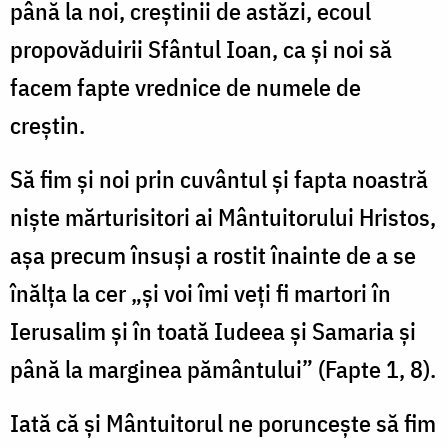
până la noi, creştinii de astăzi, ecoul
propovăduirii Sfântul Ioan, ca şi noi să
facem fapte vrednice de numele de
creştin.
Să fim şi noi prin cuvântul şi fapta noastră
nişte mărturisitori ai Mântuitorului Hristos,
aşa precum însuşi a rostit înainte de a se
înălţa la cer „şi voi îmi veţi fi martori în
Ierusalim şi în toată Iudeea şi Samaria şi
până la marginea pământului” (Fapte 1, 8).
Iată că şi Mântuitorul ne porunceşte să fim