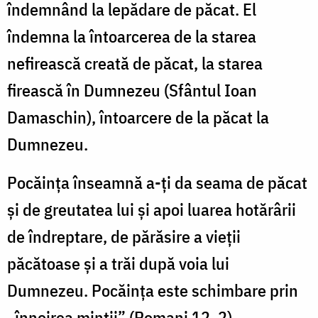
îndemnând la lepădare de păcat. El
îndemna la întoarcerea de la starea
nefirească creată de păcat, la starea
firească în Dumnezeu (Sfântul Ioan
Damaschin), întoarcere de la păcat la
Dumnezeu.
Pocăinţa înseamnă a-ţi da seama de păcat
şi de greutatea lui şi apoi luarea hotărârii
de îndreptare, de părăsire a vieţii
păcătoase şi a trăi după voia lui
Dumnezeu. Pocăinţa este schimbare prin
„înnoirea minţii” (Romani 12, 2),