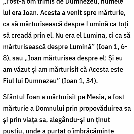
„Fost-a om trimis de Dumnezeu, numele
lui era Ioan. Acesta a venit spre mărturie,
ca să mărturisească despre Lumină ca toţi
să creadă prin el. Nu era el Lumina, ci ca să
mărturisească despre Lumină” (Ioan 1, 6-
8), sau „Ioan mărturisea despre el: Şi eu
am văzut şi am mărturisit că Acesta este
Fiul lui Dumnezeu” (Ioan 1, 34).
Sfântul Ioan a mărturisit pe Mesia, a fost
mărturie a Domnului prin propovăduirea sa
şi prin viaţa sa, alegându-şi un ţinut
pustiu, unde a purtat o îmbrăcăminte