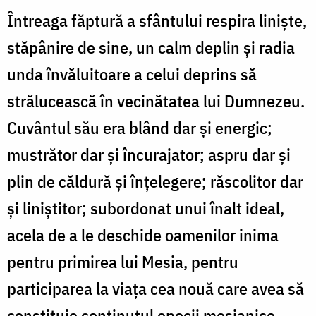
Întreaga făptură a sfântului respira linişte,
stăpânire de sine, un calm deplin şi radia
unda învăluitoare a celui deprins să
strălucească în vecinătatea lui Dumnezeu.
Cuvântul său era blând dar şi energic;
mustrător dar şi încurajator; aspru dar şi
plin de căldură şi înţelegere; răscolitor dar
şi liniştitor; subordonat unui înalt ideal,
acela de a le deschide oamenilor inima
pentru primirea lui Mesia, pentru
participarea la viaţa cea nouă care avea să
constituie conţinutul epocii mesianice.