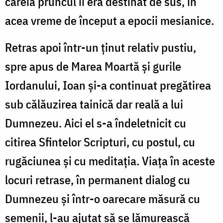
căreia pruncul îi era destinat de sus, în
acea vreme de început a epocii mesianice.
Retras apoi într-un ţinut relativ pustiu,
spre apus de Marea Moartă şi gurile
Iordanului, Ioan şi-a continuat pregătirea
sub călăuzirea tainică dar reală a lui
Dumnezeu. Aici el s-a îndeletnicit cu
citirea Sfintelor Scripturi, cu postul, cu
rugăciunea şi cu meditaţia. Viaţa în aceste
locuri retrase, în permanent dialog cu
Dumnezeu şi într-o oarecare măsură cu
semenii, l-au ajutat să se lămurească