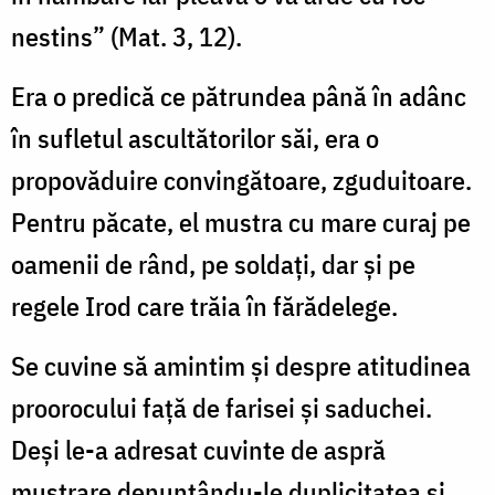
nestins” (Mat. 3, 12).
Era o predică ce pătrundea până în adânc
în sufletul ascultătorilor săi, era o
propovăduire convingătoare, zguduitoare.
Pentru păcate, el mustra cu mare curaj pe
oamenii de rând, pe soldaţi, dar şi pe
regele Irod care trăia în fărădelege.
Se cuvine să amintim şi despre atitudinea
proorocului faţă de farisei şi saduchei.
Deşi le-a adresat cuvinte de aspră
mustrare denunţându-le duplicitatea şi