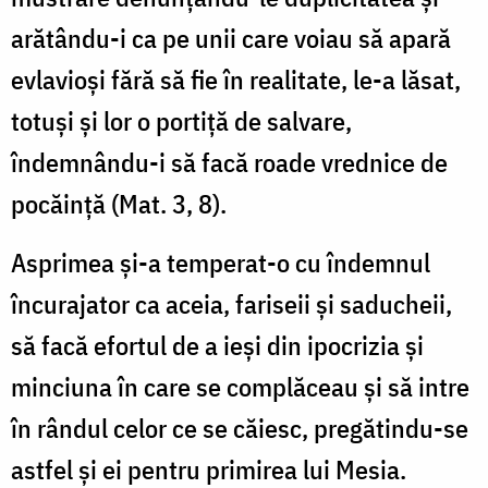
arătându-i ca pe unii care voiau să apară
evlavioşi fără să fie în realitate, le-a lăsat,
totuşi şi lor o portiţă de salvare,
îndemnându-i să facă roade vrednice de
pocăinţă (Mat. 3, 8).
Asprimea şi-a temperat-o cu îndemnul
încurajator ca aceia, fariseii şi saducheii,
să facă efortul de a ieşi din ipocrizia şi
minciuna în care se complăceau şi să intre
în rândul celor ce se căiesc, pregătindu-se
astfel şi ei pentru primirea lui Mesia.