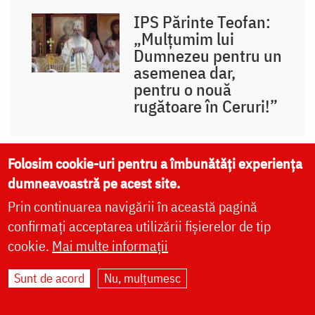
IPS Părinte Teofan:
„Mulțumim lui
Dumnezeu pentru un
asemenea dar,
pentru o nouă
rugătoare în Ceruri!”
Folosim cookie-uri pentru a îmbunătăți experiența
PS Nichifor
dumneavoastră pe acest site.
Botoșăneanul: „Viața
Sfintei Olimpiada –
Prin continuarea navigării în această pagină
pildă pentru noi, cei
confirmați acceptarea utilizării fișierelor de tip
care ne înstrăinăm
cookie.
Mai multe informații
unii de alții”
Sunt de acord
Nu, mulțumesc