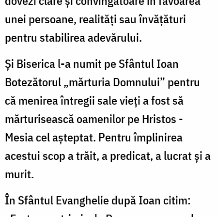
dovezi clare şi convingătoare în favoarea
unei persoane, realităţi sau învăţături
pentru stabilirea adevărului.
Şi Biserica l-a numit pe Sfântul Ioan
Botezătorul „mărturia Domnului” pentru
că menirea întregii sale vieţi a fost să
mărturisească oamenilor pe Hristos -
Mesia cel aşteptat. Pentru împlinirea
acestui scop a trăit, a predicat, a lucrat şi a
murit.
În Sfântul Evanghelie după Ioan citim: