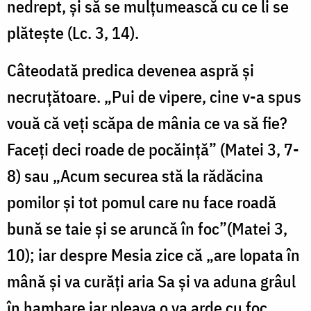
nedrept, şi să se mulţumească cu ce li se
plăteşte (Lc. 3, 14).
Câteodată predica devenea aspră şi
necruţătoare. „Pui de vipere, cine v-a spus
vouă că veţi scăpa de mânia ce va să fie?
Faceţi deci roade de pocăinţă” (Matei 3, 7-
8) sau „Acum securea stă la rădăcina
pomilor şi tot pomul care nu face roadă
bună se taie şi se aruncă în foc”(Matei 3,
10); iar despre Mesia zice că „are lopata în
mână şi va curăţi aria Sa şi va aduna grâul
în hambare iar pleava o va arde cu foc