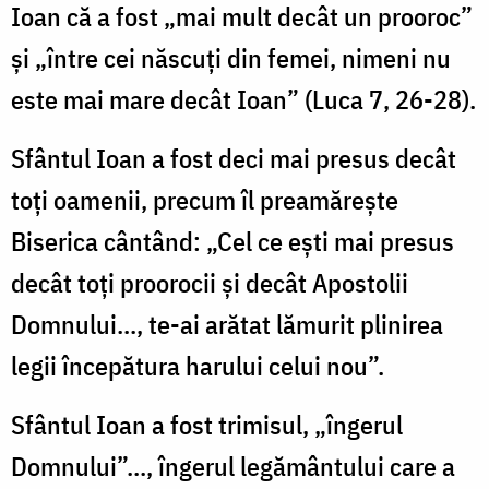
Ioan că a fost „mai mult decât un prooroc”
şi „între cei născuţi din femei, nimeni nu
este mai mare decât Ioan” (Luca 7, 26-28).
Sfântul Ioan a fost deci mai presus decât
toţi oamenii, precum îl preamăreşte
Biserica cântând: „Cel ce eşti mai presus
decât toţi proorocii şi decât Apostolii
Domnului..., te-ai arătat lămurit plinirea
legii începătura harului celui nou”.
Sfântul Ioan a fost trimisul, „îngerul
Domnului”..., îngerul legământului care a