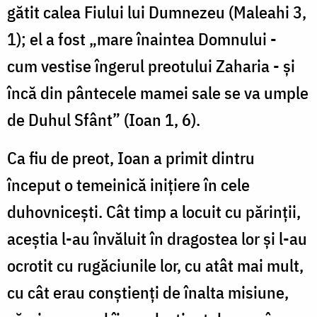
gătit calea Fiului lui Dumnezeu (Maleahi 3,
1); el a fost „mare înaintea Domnului -
cum vestise îngerul preotului Zaharia - şi
încă din pântecele mamei sale se va umple
de Duhul Sfânt” (Ioan 1, 6).
Ca fiu de preot, Ioan a primit dintru
început o temeinică iniţiere în cele
duhovniceşti. Cât timp a locuit cu părinţii,
aceştia l-au învăluit în dragostea lor şi l-au
ocrotit cu rugăciunile lor, cu atât mai mult,
cu cât erau conştienţi de înalta misiune,