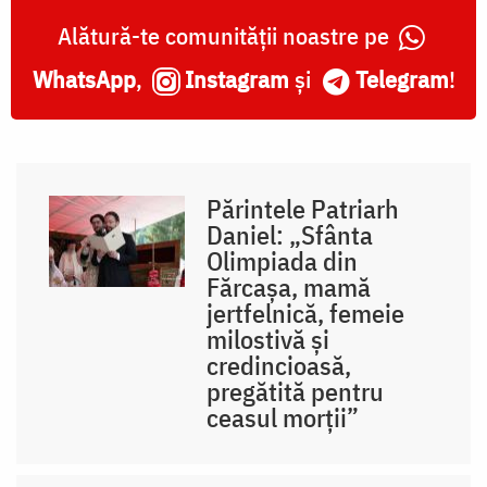
Alătură-te comunității noastre pe
WhatsApp
,
Instagram
și
Telegram
!
Părintele Patriarh
Daniel: „Sfânta
Olimpiada din
Fărcașa, mamă
jertfelnică, femeie
milostivă și
credincioasă,
pregătită pentru
ceasul morții”