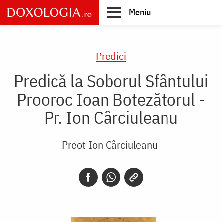
Skip
Meniu
to
main
Main
content
navigation
Predici
Predică la Soborul Sfântului
Prooroc Ioan Botezătorul -
Pr. Ion Cârciuleanu
Preot Ion Cârciuleanu