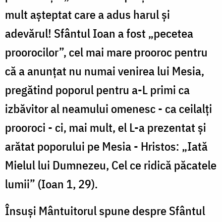
mult aşteptat care a adus harul şi
adevărul! Sfântul Ioan a fost „pecetea
proorocilor”, cel mai mare prooroc pentru
că a anunţat nu numai venirea lui Mesia,
pregătind poporul pentru a-L primi ca
izbăvitor al neamului omenesc - ca ceilalţi
prooroci - ci, mai mult, el L-a prezentat şi
arătat poporului pe Mesia - Hristos: „Iată
Mielul lui Dumnezeu, Cel ce ridică păcatele
lumii” (Ioan 1, 29).
Însuşi Mântuitorul spune despre Sfântul