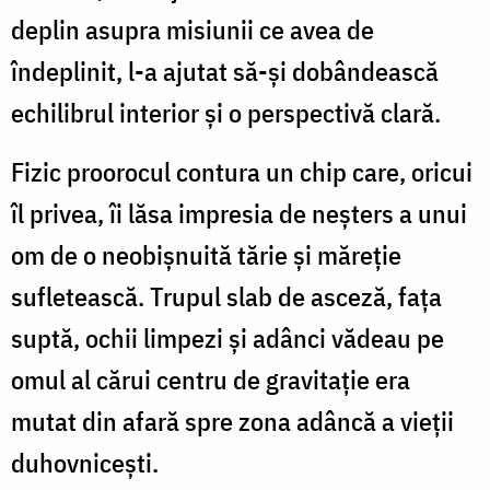
deplin asupra misiunii ce avea de
îndeplinit, l-a ajutat să-şi dobândească
echilibrul interior şi o perspectivă clară.
Fizic proorocul contura un chip care, oricui
îl privea, îi lăsa impresia de neşters a unui
om de o neobişnuită tărie şi măreţie
sufletească. Trupul slab de asceză, faţa
suptă, ochii limpezi şi adânci vădeau pe
omul al cărui centru de gravitaţie era
mutat din afară spre zona adâncă a vieţii
duhovniceşti.