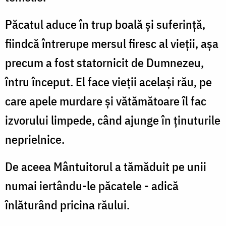
Păcatul aduce în trup boală şi suferinţă,
fiindcă întrerupe mersul firesc al vieţii, aşa
precum a fost statornicit de Dumnezeu,
întru început. El face vieţii acelaşi rău, pe
care apele murdare şi vătămătoare îl fac
izvorului limpede, când ajunge în ţinuturile
neprielnice.
De aceea Mântuitorul a tămăduit pe unii
numai iertându-le păcatele - adică
înlăturând pricina răului.