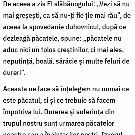
De aceea a zis El slăbănogului: „Vezi să nu
mai greşeşti, ca să nu-ţi fie ţie mai rău”, de
aceea la spovedanie duhovnicul, după ce
dezleagă păcatele, spune: „păcatele nu
aduc nici un folos creştinilor, ci mai ales,
neputinţă, boală, sărăcie şi multe feluri de
dureri”.
Aceasta ne face să înţelegem nu numai ce
este păcatul, ci şi ce trebuie să facem
împotriva lui. Durerea şi suferinţa din
trupul nostru sunt urmarea păcatelor
noastre sau a înaintaşilor noştri. Izvorul