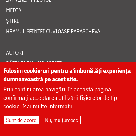
MEDIA
ȘTIRI
HRAMUL SFINTEI CUVIOASE PARASCHEVA
AUTORI
PĂRINȚI DUHOVNICEȘTI
Folosim cookie-uri pentru a îmbunătăți experiența
MAICI CU VIAȚĂ DUHOVNICEASCĂ
dumneavoastră pe acest site.
TEMATICĂ
Prin continuarea navigării în această pagină
SINAXAR ALFABETIC
confirmați acceptarea utilizării fișierelor de tip
cookie.
Mai multe informații
MĂNĂSTIRI ȘI BISERICI
CALENDAR ORTODOX
Sunt de acord
Nu, mulțumesc
WIDGET DOXOLOGIA