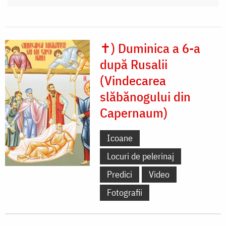
✝) Duminica a 6-a
după Rusalii
(Vindecarea
slăbănogului din
Capernaum)
Icoane
Locuri de pelerinaj
Predici
Video
Fotografii