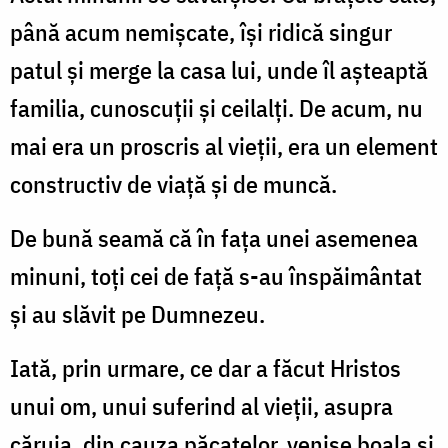
până acum nemişcate, îşi ridică singur
patul şi merge la casa lui, unde îl aşteaptă
familia, cunoscuţii şi ceilalţi. De acum, nu
mai era un proscris al vieţii, era un element
constructiv de viaţă şi de muncă.
De bună seamă că în faţa unei asemenea
minuni, toţi cei de faţă s-au înspăimântat
şi au slăvit pe Dumnezeu.
Iată, prin urmare, ce dar a făcut Hristos
unui om, unui suferind al vieţii, asupra
căruia, din cauza păcatelor, venise boala şi