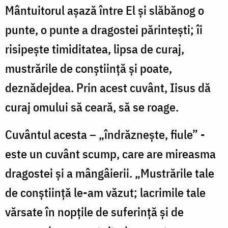
Mântuitorul aşază între El şi slăbănog o
punte, o punte a dragostei părinteşti; îi
risipeşte timiditatea, lipsa de curaj,
mustrările de conştiinţă şi poate,
deznădejdea. Prin acest cuvânt, Iisus dă
curaj omului să ceară, să se roage.
Cuvântul acesta – „îndrăzneşte, fiule” -
este un cuvânt scump, care are mireasma
dragostei şi a mângâierii. „Mustrările tale
de conştiinţă le-am văzut; lacrimile tale
vărsate în nopţile de suferinţă şi de