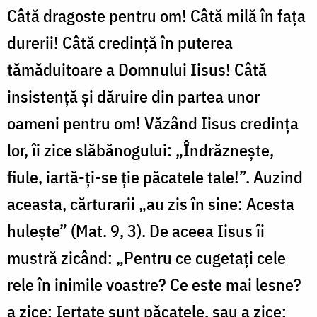
Câtă dragoste pentru om! Câtă milă în faţa
durerii! Câtă credinţă în puterea
tămăduitoare a Domnului Iisus! Câtă
insistenţă şi dăruire din partea unor
oameni pentru om! Văzând Iisus credinţa
lor, îi zice slăbănogului: „Îndrăzneşte,
fiule, iartă-ţi-se ţie păcatele tale!”. Auzind
aceasta, cărturarii „au zis în sine: Acesta
huleşte” (Mat. 9, 3). De aceea Iisus îi
mustră zicând: „Pentru ce cugetaţi cele
rele în inimile voastre? Ce este mai lesne?
a zice: Iertate sunt păcatele, sau a zice: