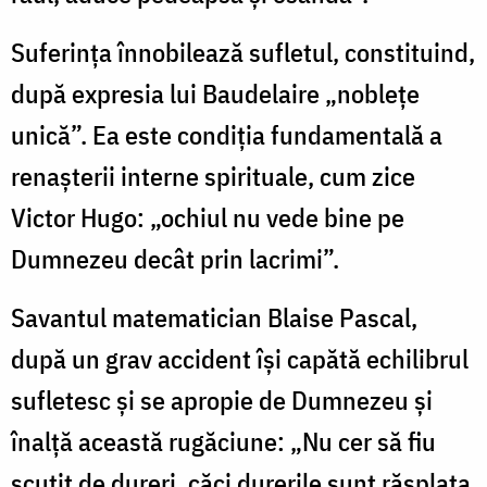
Suferinţa înnobilează sufletul, constituind,
după expresia lui Baudelaire „nobleţe
unică”. Ea este condiţia fundamentală a
renaşterii interne spirituale, cum zice
Victor Hugo: „ochiul nu vede bine pe
Dumnezeu decât prin lacrimi”.
Savantul matematician Blaise Pascal,
după un grav accident îşi capătă echilibrul
sufletesc şi se apropie de Dumnezeu şi
înalţă această rugăciune: „Nu cer să fiu
scutit de dureri, căci durerile sunt răsplata