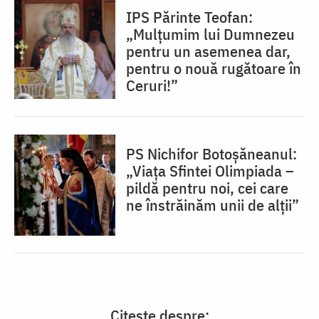
IPS Părinte Teofan:
„Mulțumim lui Dumnezeu
pentru un asemenea dar,
pentru o nouă rugătoare în
Ceruri!”
PS Nichifor Botoșăneanul:
„Viața Sfintei Olimpiada –
pildă pentru noi, cei care
ne înstrăinăm unii de alții”
Citește despre: