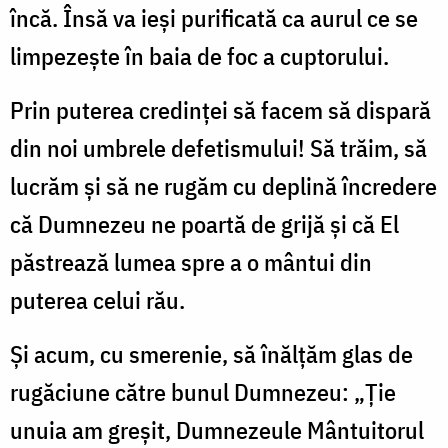
încă. Însă va ieşi purificată ca aurul ce se
limpezeşte în baia de foc a cuptorului.
Prin puterea credinţei să facem să dispară
din noi umbrele defetismului! Să trăim, să
lucrăm şi să ne rugăm cu deplină încredere
că Dumnezeu ne poartă de grijă şi că El
păstrează lumea spre a o mântui din
puterea celui rău.
Şi acum, cu smerenie, să înălţăm glas de
rugăciune către bunul Dumnezeu: „Ţie
unuia am greşit, Dumnezeule Mântuitorul