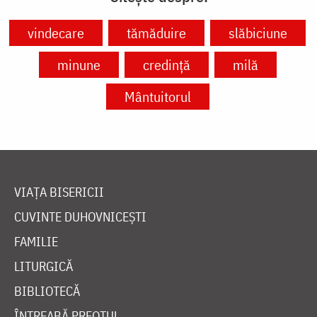
vindecare
tămăduire
slăbiciune
minune
credință
milă
Mântuitorul
VIAȚA BISERICII
CUVINTE DUHOVNICEȘTI
FAMILIE
LITURGICĂ
BIBLIOTECĂ
ÎNTREABĂ PREOTUL