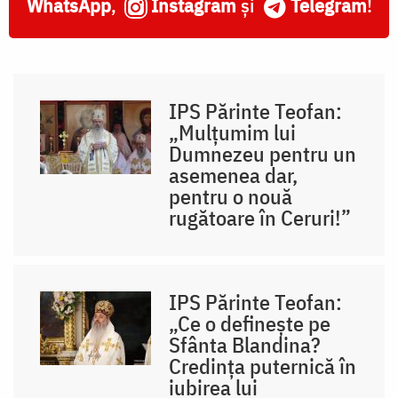
WhatsApp
,
Instagram
și
Telegram
!
IPS Părinte Teofan:
„Mulțumim lui
Dumnezeu pentru un
asemenea dar,
pentru o nouă
rugătoare în Ceruri!”
IPS Părinte Teofan:
„Ce o definește pe
Sfânta Blandina?
Credința puternică în
iubirea lui