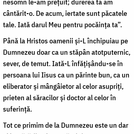
nesomn le-am preţuit; durerea ta am
cântărit-o. De acum, iertate sunt păcatele
tale. Iată darul Meu pentru pocăinţa ta”.
Până la Hristos oamenii şi-L închipuiau pe
Dumnezeu doar ca un stăpân atotputernic,
sever, de temut. Iată-L înfăţişându-se în
persoana lui Iisus ca un părinte bun, ca un
eliberator şi mângâietor al celor asupriţi,
prieten al săracilor şi doctor al celor în
suferinţă.
Tot ce primim de la Dumnezeu este un dar