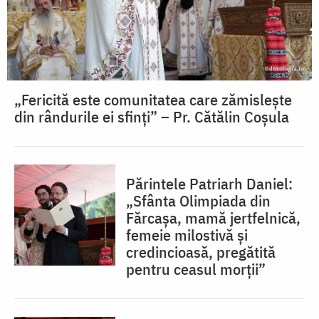
„Fericită este comunitatea care zămislește
din rândurile ei sfinți” – Pr. Cătălin Coșula
Părintele Patriarh Daniel:
„Sfânta Olimpiada din
Fărcașa, mamă jertfelnică,
femeie milostivă și
credincioasă, pregătită
pentru ceasul morții”