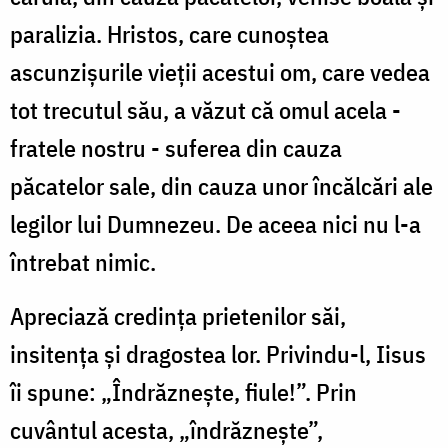
paralizia. Hristos, care cunoştea
ascunzişurile vieţii acestui om, care vedea
tot trecutul său, a văzut că omul acela -
fratele nostru - suferea din cauza
păcatelor sale, din cauza unor încălcări ale
legilor lui Dumnezeu. De aceea nici nu l-a
întrebat nimic.
Apreciază credinţa prietenilor săi,
insitenţa şi dragostea lor. Privindu-l, Iisus
îi spune: „Îndrăzneşte, fiule!”. Prin
cuvântul acesta, „îndrăzneşte”,