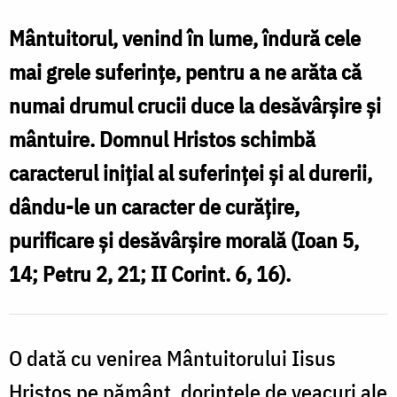
VI-
a
Mântuitorul, venind în lume, îndură cele
după
mai grele suferinţe, pentru a ne arăta că
Rusalii
numai drumul crucii duce la desăvârşire şi
-
mântuire. Domnul Hristos schimbă
Vindecarea
caracterul iniţial al suferinţei şi al durerii,
slăbănogului
dându-le un caracter de curăţire,
din
purificare şi desăvârşire morală (Ioan 5,
Capernaum
14; Petru 2, 21; II Corint. 6, 16).
O dată cu venirea Mântuitorului Iisus
Hristos pe pământ, dorinţele de veacuri ale