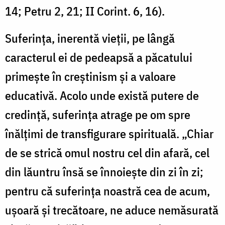
14; Petru 2, 21; II Corint. 6, 16).
Suferinţa, inerentă vieţii, pe lângă
caracterul ei de pedeapsă a păcatului
primeşte în creştinism şi a valoare
educativă. Acolo unde există putere de
credinţă, suferinţa atrage pe om spre
înălţimi de transfigurare spirituală. „Chiar
de se strică omul nostru cel din afară, cel
din lăuntru însă se înnoieşte din zi în zi;
pentru că suferinţa noastră cea de acum,
uşoară şi trecătoare, ne aduce nemăsurată