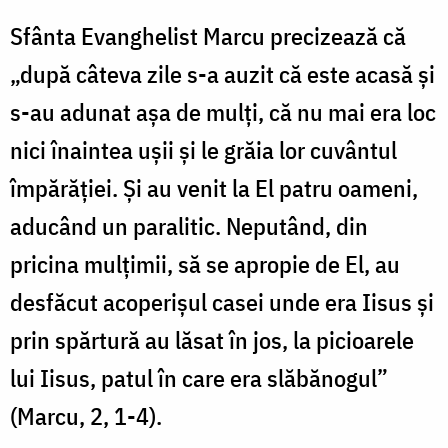
Sfânta Evanghelist Marcu precizează că
„după câteva zile s-a auzit că este acasă şi
s-au adunat aşa de mulţi, că nu mai era loc
nici înaintea uşii şi le grăia lor cuvântul
împărăţiei. Şi au venit la El patru oameni,
aducând un paralitic. Neputând, din
pricina mulţimii, să se apropie de El, au
desfăcut acoperişul casei unde era Iisus şi
prin spărtură au lăsat în jos, la picioarele
lui Iisus, patul în care era slăbănogul”
(Marcu, 2, 1-4).