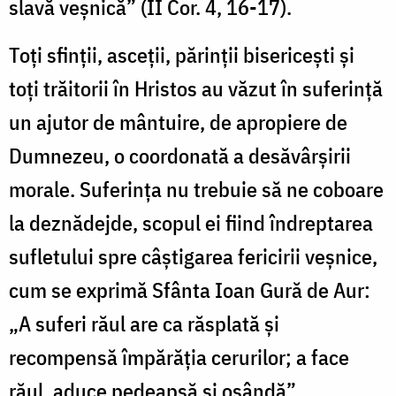
slavă veşnică” (II Cor. 4, 16-17).
Toţi sfinţii, asceţii, părinţii bisericeşti şi
toţi trăitorii în Hristos au văzut în suferinţă
un ajutor de mântuire, de apropiere de
Dumnezeu, o coordonată a desăvârşirii
morale. Suferinţa nu trebuie să ne coboare
la deznădejde, scopul ei fiind îndreptarea
sufletului spre câştigarea fericirii veşnice,
cum se exprimă Sfânta Ioan Gură de Aur:
„A suferi răul are ca răsplată şi
recompensă împărăţia cerurilor; a face
răul, aduce pedeapsă şi osândă”.