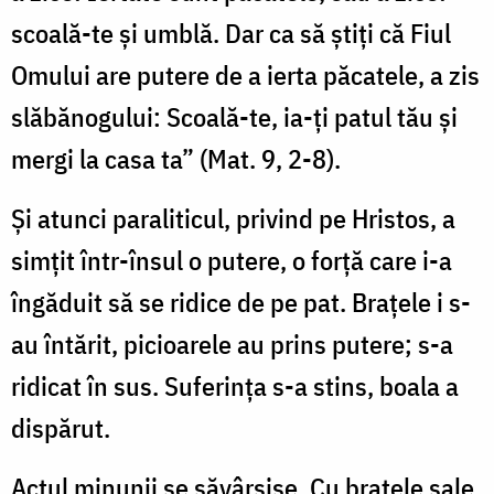
scoală-te şi umblă. Dar ca să ştiţi că Fiul
Omului are putere de a ierta păcatele, a zis
slăbănogului: Scoală-te, ia-ţi patul tău şi
mergi la casa ta” (Mat. 9, 2-8).
Şi atunci paraliticul, privind pe Hristos, a
simţit într-însul o putere, o forţă care i-a
îngăduit să se ridice de pe pat. Braţele i s-
au întărit, picioarele au prins putere; s-a
ridicat în sus. Suferinţa s-a stins, boala a
dispărut.
Actul minunii se săvârşise. Cu braţele sale,