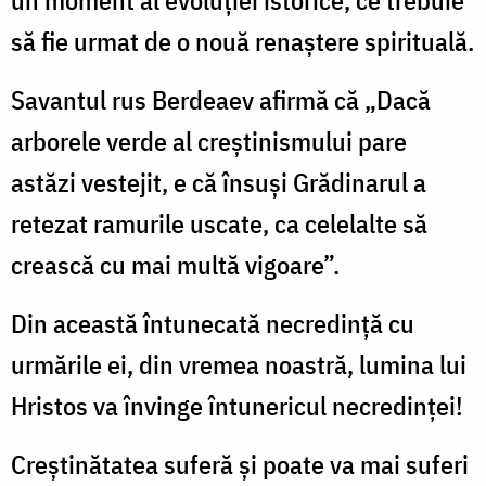
un moment al evoluţiei istorice, ce trebuie
să fie urmat de o nouă renaştere spirituală.
Savantul rus Berdeaev afirmă că „Dacă
arborele verde al creştinismului pare
astăzi vestejit, e că însuşi Grădinarul a
retezat ramurile uscate, ca celelalte să
crească cu mai multă vigoare”.
Din această întunecată necredinţă cu
urmările ei, din vremea noastră, lumina lui
Hristos va învinge întunericul necredinţei!
Creştinătatea suferă şi poate va mai suferi