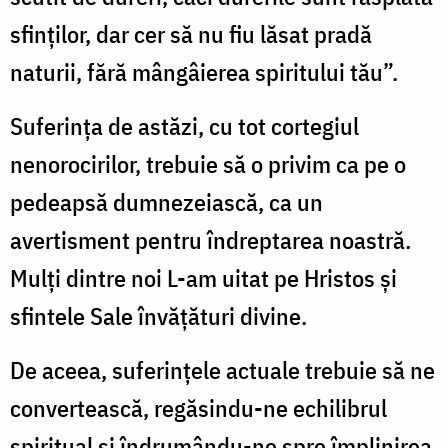
sfinţilor, dar cer să nu fiu lăsat pradă
naturii, fără mângâierea spiritului tău”.
Suferinţa de astăzi, cu tot cortegiul
nenorocirilor, trebuie să o privim ca pe o
pedeapsă dumnezeiască, ca un
avertisment pentru îndreptarea noastră.
Mulţi dintre noi L-am uitat pe Hristos şi
sfintele Sale învăţături divine.
De aceea, suferinţele actuale trebuie să ne
convertească, regăsindu-ne echilibrul
spiritual şi îndrumându-ne spre împlinirea