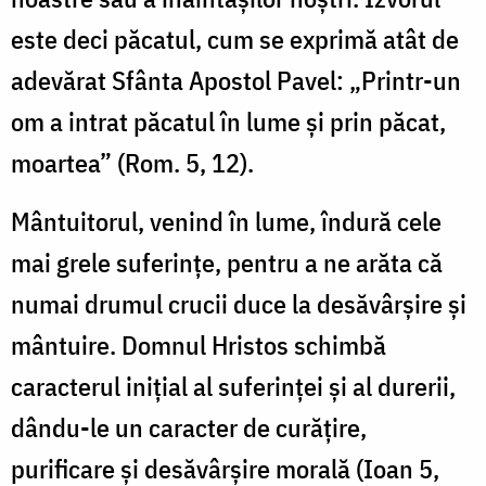
este deci păcatul, cum se exprimă atât de
adevărat Sfânta Apostol Pavel: „Printr-un
om a intrat păcatul în lume şi prin păcat,
moartea” (Rom. 5, 12).
Mântuitorul, venind în lume, îndură cele
mai grele suferinţe, pentru a ne arăta că
numai drumul crucii duce la desăvârşire şi
mântuire. Domnul Hristos schimbă
caracterul iniţial al suferinţei şi al durerii,
dându-le un caracter de curăţire,
purificare şi desăvârşire morală (Ioan 5,