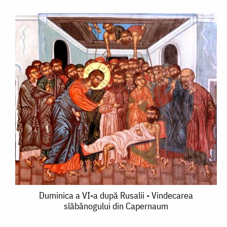
Duminica
Duminica a VI-a după Rusalii - Vindecarea
slăbănogului din Capernaum
a