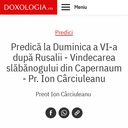
Skip
Meniu
to
main
Main
content
navigation
Predici
Predică la Duminica a VI-a
după Rusalii - Vindecarea
slăbănogului din Capernaum
- Pr. Ion Cârciuleanu
Preot Ion Cârciuleanu