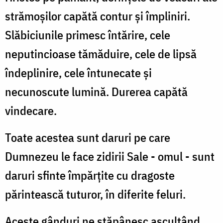
strămoşilor capătă contur şi împliniri.
Slăbiciunile primesc întărire, cele
neputincioase tămăduire, cele de lipsă
îndeplinire, cele întunecate şi
necunoscute lumină. Durerea capătă
vindecare.
Toate acestea sunt daruri pe care
Dumnezeu le face zidirii Sale - omul - sunt
daruri sfinte împărţite cu dragoste
părintească tuturor, în diferite feluri.
Aceste gânduri ne stăpânesc ascultând