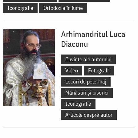
Iconografie
Ortodoxia în lume
Arhimandritul Luca
Diaconu
Cuvinte ale autorului
Video
Fotografii
Locuri de pelerinaj
Mănăstiri și biserici
Iconografie
Articole despre autor