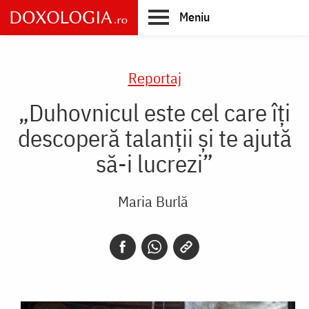
Skip
Meniu
to
main
Main
content
navigation
Reportaj
„Duhovnicul este cel care îți
descoperă talanții și te ajută
să-i lucrezi”
Maria Burlă