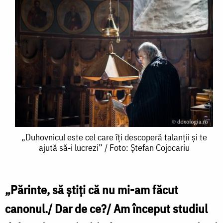
„Duhovnicul
„Duhovnicul este cel care îți descoperă talanții și te
ajută să-i lucrezi” / Foto: Ștefan Cojocariu
este
cel
care
„Părinte, să știți că nu mi-am făcut
îți
canonul./ Dar de ce?/ Am început studiul
descoperă