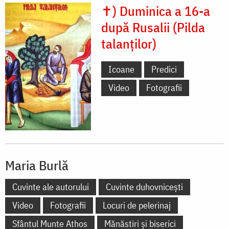
✝) Duminica a 16-a
după Rusalii (Pilda
talanţilor)
Icoane
Predici
Video
Fotografii
Maria Burlă
Cuvinte ale autorului
Cuvinte duhovnicești
Video
Fotografii
Locuri de pelerinaj
Sfântul Munte Athos
Mănăstiri și biserici