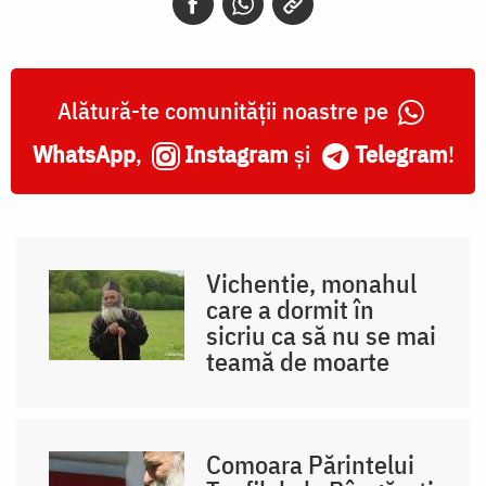
Alătură-te comunității noastre pe
WhatsApp
,
Instagram
și
Telegram
!
Vichentie, monahul
care a dormit în
sicriu ca să nu se mai
teamă de moarte
Comoara Părintelui