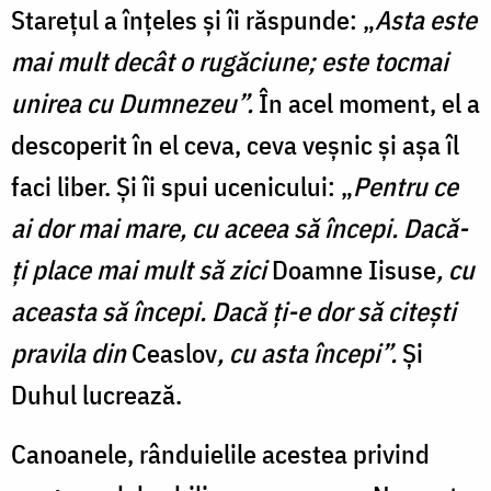
Starețul a înțeles și îi răspunde: „
Asta este
mai mult decât o rugăciune; este tocmai
unirea cu Dumnezeu”.
În acel moment, el a
descoperit în el ceva, ceva veșnic și așa îl
faci liber. Și îi spui ucenicului: „
Pentru ce
ai dor mai mare, cu aceea să începi. Dacă-
ți place mai mult să zici
Doamne Iisuse
, cu
aceasta să începi. Dacă ți-e dor să citești
pravila din
Ceaslov
, cu asta începi”.
Și
Duhul lucrează.
Canoanele, rânduielile acestea privind