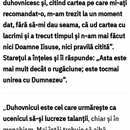
duhovnicesc și, citind cartea pe care mi-ați
talanții
recomandat-o, m-am trezit la un moment
și
dat, fără să-mi dau seama, că ud cartea cu
te
lacrimi și a trecut timpul și n-am mai făcut
ajută
nici Doamne Iisuse, nici pravilă citită”.
să-
Starețul a înțeles și îi răspunde: „Asta este
i
mai mult decât o rugăciune; este tocmai
lucrezi”
unirea cu Dumnezeu”.
/
Foto:
Ștefan
„
Duhovnicul este cel care urmărește ca
Cojocariu
ucenicul să-și lucreze talanții
, chiar și în
monahism. Mai întâi trebuie să aibă