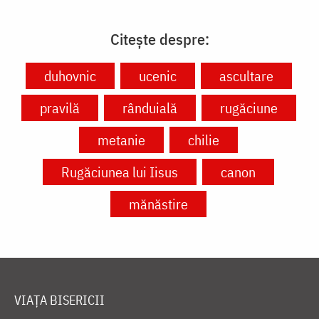
Citește despre:
duhovnic
ucenic
ascultare
pravilă
rânduială
rugăciune
metanie
chilie
Rugăciunea lui Iisus
canon
mănăstire
VIAȚA BISERICII