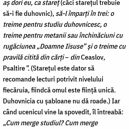
aș dori eu, ca stareț
(căci starețul trebuie
să-i fie duhovnic),
să-l împarți în trei: o
treime pentru studiu duhovnicesc, o
treime pentru metanii sau închinăciuni cu
rugăciunea „Doamne Iisuse” și o treime cu
pravilă citită din cărți
–
din
Ceaslov
,
Psaltire
”.
(Starețul este dator să
recomande lecturi potrivit nivelului
fiecăruia, fiindcă omul este ființă unică.
Duhovnicia cu șabloane nu dă roade.) Iar
când ucenicul vine la spovedit, îl întreabă:
„Cum merge studiul? Cum merge