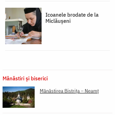
Icoanele brodate de la
Miclăușeni
Mănăstiri și biserici
Mănăstirea Bistriţa – Neamţ