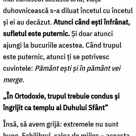
duhovnicească s-a diluat încetul cu încetul
și ei au decăzut.
Atunci când ești înfrânat,
sufletul este puternic.
Și doar atunci
ajungi la bucuriile acestea. Când trupul
este puternic, atunci ți se potrivesc
cuvintele:
Pământ ești și în pământ vei
merge.
„În Ortodoxie, trupul trebuie condus și
îngrijit ca templu al Duhului Sfânt”
Însă, să avem grijă: extremele nu sunt
bune. Echilibrul, calea de mijloc – aceasta