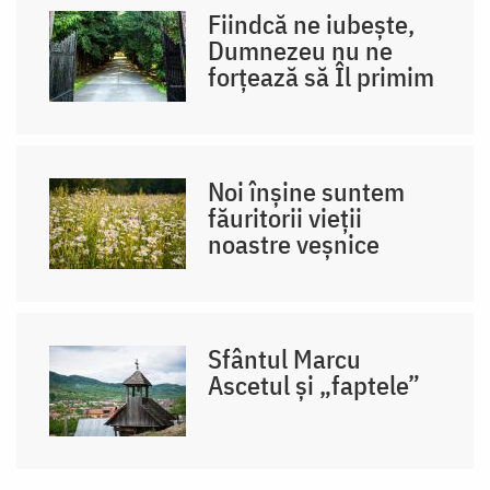
Fiindcă ne iubește,
Dumnezeu nu ne
forțează să Îl primim
Noi înșine suntem
făuritorii vieții
noastre veșnice
Sfântul Marcu
Ascetul și „faptele”