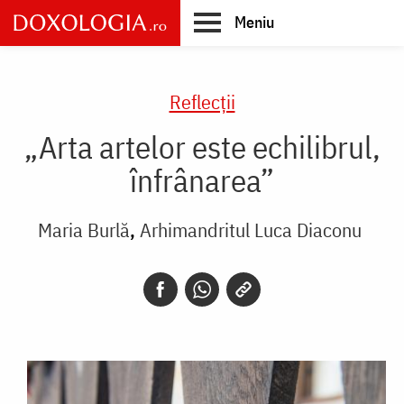
Skip
Meniu
to
main
Main
content
navigation
Reflecții
„Arta artelor este echilibrul,
înfrânarea”
Maria Burlă
Arhimandritul Luca Diaconu