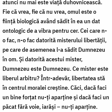
atunci nu mai este viață duhovnicească.
Fie că vrea, fie că nu vrea, omul este o
ființă biologică având sădit în ea un dat
ontologic de a vibra pentru cer. Cei care n-
o fac, n-o fac datorită misterului libertății,
pe care de asemenea l-a sădit Dumnezeu
în om. Și datorită acestui mister,
Dumnezeu este Dumnezeu. Ce mister este
liberul arbitru? Într-adevăr, libertatea stă
în centrul moralei creștine. Căci, dacă faci
un bine forțat nu-ți aparține și dacă faci un
păcat fără voie, iarăși – nu-ți aparține.