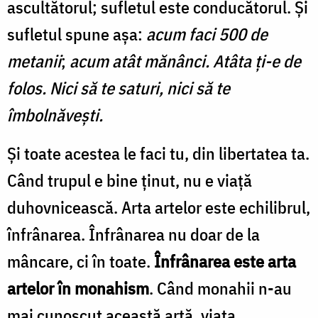
ascultătorul; sufletul este conducătorul. Și
sufletul spune așa:
acum faci 500 de
metanii
;
acum atât mănânci. Atâta ți-e de
folos. Nici să te saturi, nici să te
îmbolnăvești.
Și toate acestea le faci tu, din libertatea ta.
Când trupul e bine ținut, nu e viață
duhovnicească. Arta artelor este echilibrul,
înfrânarea. Înfrânarea nu doar de la
mâncare, ci în toate.
Înfrânarea este arta
artelor în monahism
. Când monahii n-au
mai cunoscut această artă, viața