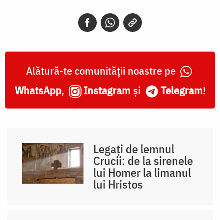
Alătură-te comunității noastre pe
WhatsApp
,
Instagram
și
Telegram
!
Legați de lemnul
Crucii: de la sirenele
lui Homer la limanul
lui Hristos