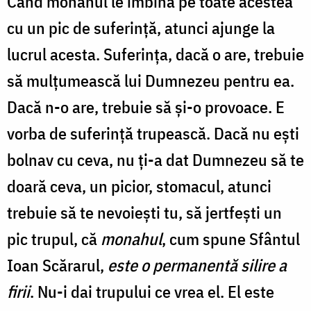
Când monahul le îmbină pe toate acestea
cu un pic de suferință, atunci ajunge la
lucrul acesta. Suferința, dacă o are, trebuie
să mulțumească lui Dumnezeu pentru ea.
Dacă n-o are, trebuie să și-o provoace. E
vorba de suferință trupească. Dacă nu ești
bolnav cu ceva, nu ți-a dat Dumnezeu să te
doară ceva, un picior, stomacul, atunci
trebuie să te nevoiești tu, să jertfești un
pic trupul, că
monahul
, cum spune Sfântul
Ioan Scărarul,
este o permanentă silire a
firii
. Nu-i dai trupului ce vrea el. El este