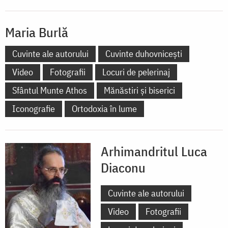
Maria Burlă
Cuvinte ale autorului
Cuvinte duhovnicești
Video
Fotografii
Locuri de pelerinaj
Sfântul Munte Athos
Mănăstiri și biserici
Iconografie
Ortodoxia în lume
Arhimandritul Luca
Diaconu
Cuvinte ale autorului
Video
Fotografii