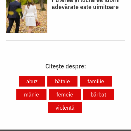
adevărate este uimitoare
Citește despre:
abuz
bătaie
familie
mânie
femeie
bărbat
violenţă