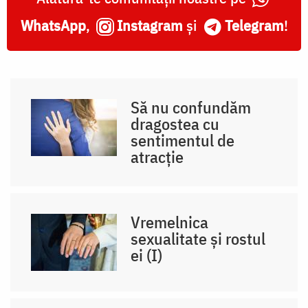
WhatsApp
,
Instagram
și
Telegram
!
Să nu confundăm
dragostea cu
sentimentul de
atracție
Vremelnica
sexualitate și rostul
ei (I)