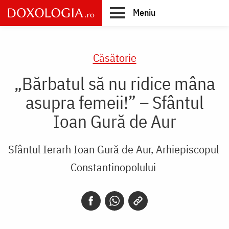
Skip
Meniu
to
main
Main
content
navigation
Căsătorie
„Bărbatul să nu ridice mâna
asupra femeii!” – Sfântul
Ioan Gură de Aur
Sfântul Ierarh Ioan Gură de Aur, Arhiepiscopul
Constantinopolului