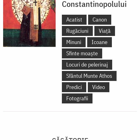
Constantinopolului
Acatist
Canon
Rugăciuni
Viață
Minuni
Icoane
Sfinte moaște
Locuri de pelerinaj
Sfântul Munte Athos
Predici
Video
Fotografii