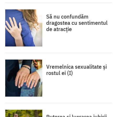
Să nu confundăm
dragostea cu sentimentul
de atracție
Vremelnica sexualitate și
rostul ei (I)
Puterea și lucrarea iubirii