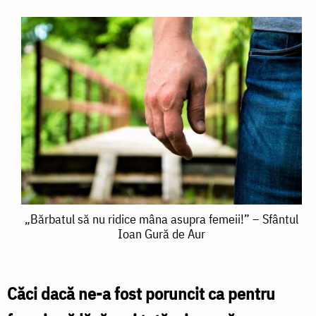
„Bărbatul
„Bărbatul să nu ridice mâna asupra femeii!” – Sfântul
Ioan Gură de Aur
să
nu
ridice
Căci dacă ne-a fost poruncit ca pentru
mâna