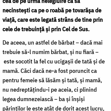
cea de pe urmă nelegiuire ca să
necinsteşti ca pe o roabă pe tovarăşa de
viaţă, care este legată strâns de tine prin
cele de trebuinţă şi prin Cel de Sus.
De aceea, un astfel de bărbat – dacă mai
trebuie să-l numim bărbat, şi nu fiară –
este socotit la fel cu ucigaşii de tată şi de
mamă. Căci dacă ne-a fost poruncit ca
pentru femeie să lăsăm şi tată, şi mamă,
nu nedreptăţindu-i pe aceia, ci plinind
legea dumnezeiască – ba şi înşişi
părinţilor le este atât de dorit acest lucru,