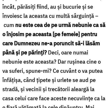
încât, părăsiţi fiind, au şi bucurie şi se
învoiesc la aceasta cu multă sârguinţă –
cum
nu este cea de pe urmă nebunie ca să
o înjosim pe aceasta [pe femeie] pentru
care Dumnezeu ne-a poruncit să-i lăsăm
până şi pe părinţi?
Deci, oare numai
nebunie este aceasta? Dar ruşinea cine o
va suferi, spune-mi? Ce cuvânt o va putea
înfăţişa, când ţipete şi urlete se aud pe
stradă, şi vecinii şi trecătorii aleargă la
casa celui care face aceste necuviinţe ca la
o fiară vătămată la cele dinăuntru. Mai