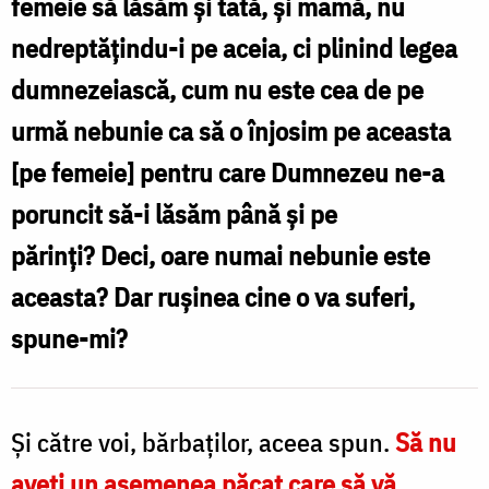
femeie să lăsăm şi tată, şi mamă, nu
asupra
nedreptăţindu-i pe aceia, ci plinind legea
femeii!”
dumnezeiască, cum nu este cea de pe
–
urmă nebunie ca să o înjosim pe aceasta
Sfântul
[pe femeie] pentru care Dumnezeu ne-a
Ioan
poruncit să-i lăsăm până şi pe
Gură
părinţi? Deci, oare numai nebunie este
de
aceasta? Dar ruşinea cine o va suferi,
Aur
spune-mi?
Şi către voi, bărbaţilor, aceea spun.
Să nu
aveţi un asemenea păcat care să vă